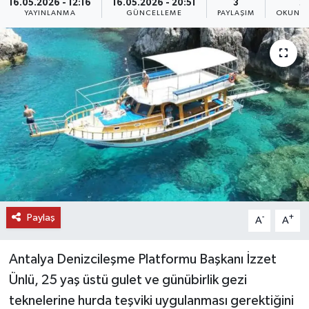
16.05.2026 - 12:16
16.05.2026 - 20:51
3
2
YAYINLANMA
GÜNCELLEME
PAYLAŞIM
OKUNMA
DÜNYA
EĞİTİM
TURİZM
RÖPORTAJ
VİDEO HABERLER
YAZARLAR
Paylaş
-
+
A
A
RESMİ İLAN
Antalya Denizcileşme Platformu Başkanı İzzet
MAGAZİN
Ünlü, 25 yaş üstü gulet ve günübirlik gezi
teknelerine hurda teşviki uygulanması gerektiğini