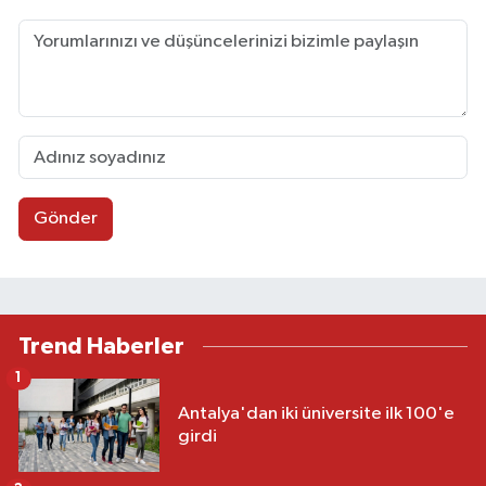
Gönder
Trend Haberler
1
Antalya'dan iki üniversite ilk 100'e
girdi