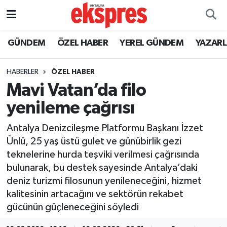
ÖZEL HABER
Nöbetçi Eczaneler
GÜNDEM
ÖZEL HABER
YEREL GÜNDEM
YAZAR
GÜNDEM
Hava Durumu
HABERLER
ÖZEL HABER
Mavi Vatan’da filo
YEREL GÜNDEM
Trafik Durumu
yenileme çağrısı
EKONOMİ
Süper Lig Puan Durumu ve Fikstür
Antalya Denizcileşme Platformu Başkanı İzzet
Ünlü, 25 yaş üstü gulet ve günübirlik gezi
KÜLTÜR - SANAT
Tüm Manşetler
teknelerine hurda teşviki verilmesi çağrısında
bulunarak, bu destek sayesinde Antalya’daki
SPOR
Son Dakika Haberleri
deniz turizmi filosunun yenileneceğini, hizmet
kalitesinin artacağını ve sektörün rekabet
SİYASET
Haber Arşivi
gücünün güçleneceğini söyledi
SAĞLIK