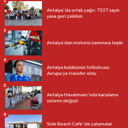
2
Antalya'da ortak çağrı: 7527 sayılı
yasa geri çekilsin
3
Antalya’dan motorin zammına tepki
4
Antalya kulübünün futbolcusu
Avrupa’ya transfer oldu
5
Antalya Havalimanı'nda karşılama
sistemi değişti
6
Side Beach Cafe'de çalışmalar