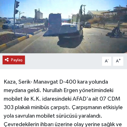
DÜNYA
EĞİTİM
TURİZM
RÖPORTAJ
Paylaş
-
+
A
A
VİDEO HABERLER
Kaza, Serik- Manavgat D-400 kara yolunda
YAZARLAR
meydana geldi. Nurullah Ergen yönetimindeki
RESMİ İLAN
mobilet ile K.K. idaresindeki AFAD'a ait 07 CDM
303 plakalı minibüs çarpıştı. Çarpışmanın etkisiyle
MAGAZİN
yola savrulan mobilet sürücüsü yaralandı.
Çevredekilerin ihbarı üzerine olay yerine sağlık ve