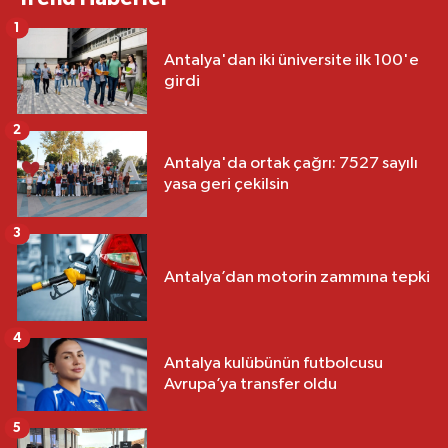
1
Antalya'dan iki üniversite ilk 100'e
girdi
2
Antalya'da ortak çağrı: 7527 sayılı
yasa geri çekilsin
3
Antalya’dan motorin zammına tepki
4
Antalya kulübünün futbolcusu
Avrupa’ya transfer oldu
5