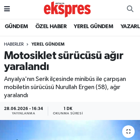
ÖZEL HABER
Nöbetçi Eczaneler
GÜNDEM
ÖZEL HABER
YEREL GÜNDEM
YAZAR
GÜNDEM
Hava Durumu
HABERLER
YEREL GÜNDEM
Motosiklet sürücüsü ağır
YEREL GÜNDEM
Trafik Durumu
yaralandı
EKONOMİ
Süper Lig Puan Durumu ve Fikstür
Anyalya'nın Serik ilçesinde minibüs ile çarpışan
mobiletin sürücüsü Nurullah Ergen (58), ağır
KÜLTÜR - SANAT
Tüm Manşetler
yaralandı
SPOR
Son Dakika Haberleri
28.06.2026 - 16:34
1 DK
YAYINLANMA
OKUNMA SÜRESI
SİYASET
Haber Arşivi
SAĞLIK