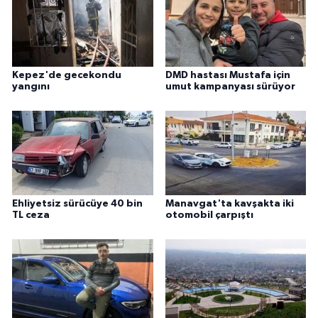
Kepez'de gecekondu
DMD hastası Mustafa için
yangını
umut kampanyası sürüyor
Ehliyetsiz sürücüye 40 bin
Manavgat'ta kavşakta iki
TL ceza
otomobil çarpıştı