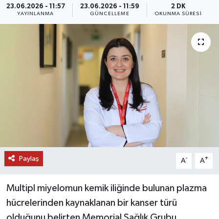
23.06.2026 - 11:57
23.06.2026 - 11:59
2 DK
YAYINLANMA
GÜNCELLEME
OKUNMA SÜRESI
DÜNYA
EĞİTİM
TURİZM
RÖPORTAJ
VİDEO HABERLER
YAZARLAR
Paylaş
-
+
A
A
RESMİ İLAN
Multipl miyelomun kemik iliğinde bulunan plazma
MAGAZİN
hücrelerinden kaynaklanan bir kanser türü
olduğunu belirten Memorial Sağlık Grubu