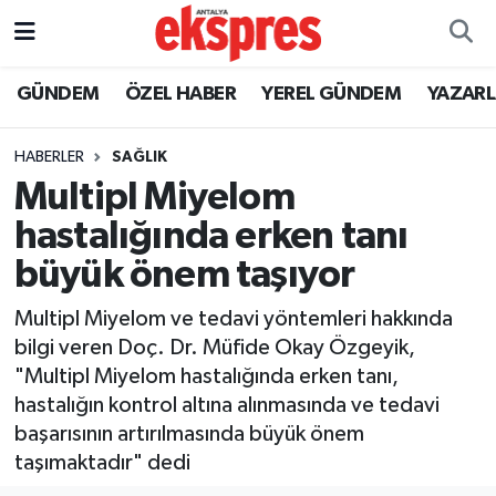
ÖZEL HABER
Nöbetçi Eczaneler
GÜNDEM
ÖZEL HABER
YEREL GÜNDEM
YAZAR
GÜNDEM
Hava Durumu
HABERLER
SAĞLIK
Multipl Miyelom
YEREL GÜNDEM
Trafik Durumu
hastalığında erken tanı
EKONOMİ
Süper Lig Puan Durumu ve Fikstür
büyük önem taşıyor
KÜLTÜR - SANAT
Tüm Manşetler
Multipl Miyelom ve tedavi yöntemleri hakkında
bilgi veren Doç. Dr. Müfide Okay Özgeyik,
SPOR
Son Dakika Haberleri
"Multipl Miyelom hastalığında erken tanı,
hastalığın kontrol altına alınmasında ve tedavi
SİYASET
Haber Arşivi
başarısının artırılmasında büyük önem
taşımaktadır" dedi
SAĞLIK