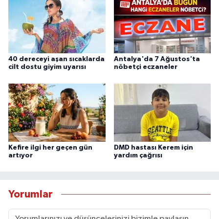
40 dereceyi aşan sıcaklarda
Antalya'da 7 Ağustos'ta
cilt dostu giyim uyarısı
nöbetçi eczaneler
Kefire ilgi her geçen gün
DMD hastası Kerem için
artıyor
yardım çağrısı
Yorumlar