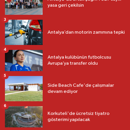
yasa geri çekilsin
3
Antalya’dan motorin zammına tepki
4
Antalya kulübünün futbolcusu
Avrupa’ya transfer oldu
5
Side Beach Cafe'de çalışmalar
devam ediyor
6
Korkuteli'de ücretsiz tiyatro
gösterimi yapılacak