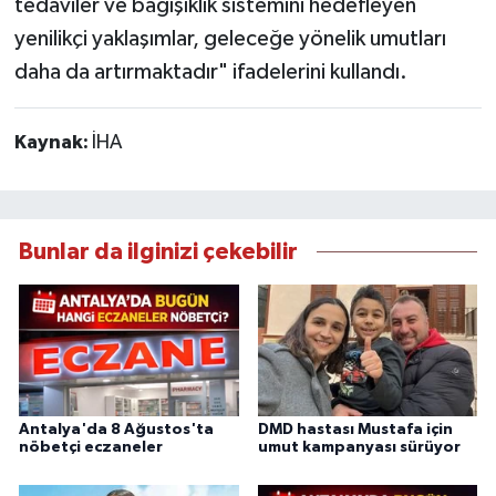
tedaviler ve bağışıklık sistemini hedefleyen
yenilikçi yaklaşımlar, geleceğe yönelik umutları
daha da artırmaktadır" ifadelerini kullandı.
Kaynak:
İHA
Bunlar da ilginizi çekebilir
Antalya'da 8 Ağustos'ta
DMD hastası Mustafa için
nöbetçi eczaneler
umut kampanyası sürüyor