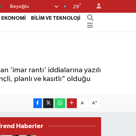
°
Beyoğlu
6
29
0
EKONOMİ
BİLİM VE TEKNOLOJİ
8
0
2
0
n ‘imar rantı' iddialarına yazılı
li, planlı ve kasıtlı" olduğu
-
+
A
A
Trend Haberler