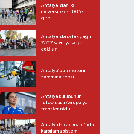
Antalya'dan iki
üniversite ilk 100'e
girdi
Antalya'da ortak çağrı:
7527 sayılı yasa geri
çekilsin
Antalya’dan motorin
zammına tepki
Antalya kulübünün
futbolcusu Avrupa’ya
transfer oldu
Antalya Havalimanı'nda
karşılama sistemi