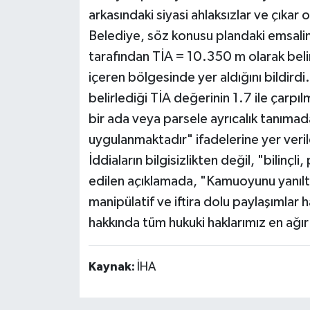
arkasındaki siyasi ahlaksızlar ve çıkar
Belediye, söz konusu plandaki emsalin, 
tarafından TİA = 10.350 m olarak belir
içeren bölgesinde yer aldığını bildird
belirlediği TİA değerinin 1.7 ile çarp
bir ada veya parsele ayrıcalık tanıma
uygulanmaktadır" ifadelerine yer veril
İddiaların bilgisizlikten değil, "bilinçli,
edilen açıklamada, "Kamuoyunu yanıltm
manipülatif ve iftira dolu paylaşımlar 
hakkında tüm hukuki haklarımız en ağır b
Kaynak:
İHA