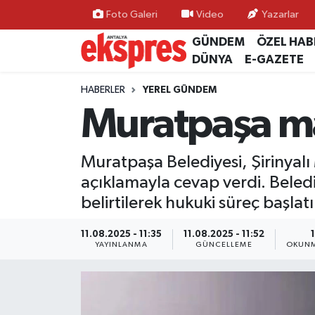
Foto Galeri
Video
Yazarlar
GÜNDEM
ÖZEL HAB
ÖZEL HABER
Nöbetçi Eczaneler
DÜNYA
E-GAZETE
GÜNDEM
Hava Durumu
HABERLER
YEREL GÜNDEM
Muratpaşa m
YEREL GÜNDEM
Trafik Durumu
Muratpaşa Belediyesi, Şirinyalı 
EKONOMİ
Süper Lig Puan Durumu ve Fikstür
açıklamayla cevap verdi. Belediy
KÜLTÜR - SANAT
Tüm Manşetler
belirtilerek hukuki süreç başlatı
SPOR
Son Dakika Haberleri
11.08.2025 - 11:35
11.08.2025 - 11:52
YAYINLANMA
GÜNCELLEME
OKUNM
SİYASET
Haber Arşivi
SAĞLIK