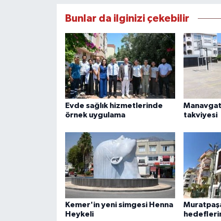
Bunlar da ilginizi çekebilir
Evde sağlık hizmetlerinde
Manavgat'
örnek uygulama
takviyesi
Kemer'in yeni simgesi Henna
Muratpaşa
Heykeli
hedefleri