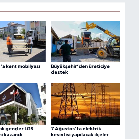
a kent mobilyası
Büyükşehir’den üreticiye
destek
lı gençler LGS
7 Ağustos’ta elektrik
ni kazandı
kesintisi yapılacak ilçeler