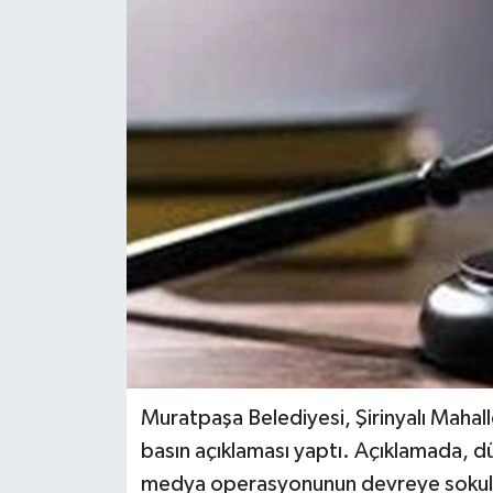
DÜNYA
EĞİTİM
TURİZM
RÖPORTAJ
VİDEO HABERLER
YAZARLAR
RESMİ İLAN
Muratpaşa Belediyesi, Şirinyalı Mahallesi
MAGAZİN
basın açıklaması yaptı. Açıklamada, dü
medya operasyonunun devreye sokulduğu