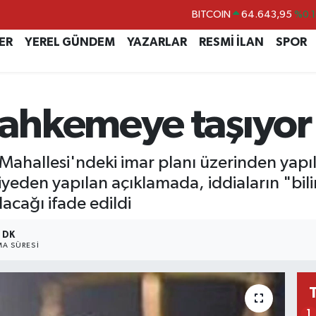
BITCOIN
64.643,95
%0.1
DOLAR
47,6704
%
ER
YEREL GÜNDEM
YAZARLAR
RESMİ İLAN
SPOR
EURO
55,0406
%-0.0
STERLİN
64,2143
%
ahkemeye taşıyor
GRAM ALTIN
6500.87
%0.1
BİST100
13.799
%7
Mahallesi'ndeki imar planı üzerinden yapıla
eden yapılan açıklamada, iddiaların "bilinç
lacağı ifade edildi
1 DK
A SÜRESI
1