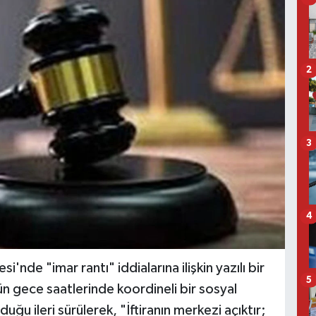
2
3
4
'nde "imar rantı" iddialarına ilişkin yazılı bir
5
n gece saatlerinde koordineli bir sosyal
 ileri sürülerek, "İftiranın merkezi açıktır;