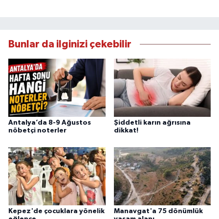
Bunlar da ilginizi çekebilir
Antalya’da 8-9 Ağustos
Şiddetli karın ağrısına
nöbetçi noterler
dikkat!
Kepez'de çocuklara yönelik
Manavgat'a 75 dönümlük
eğlence
yaşam alanı