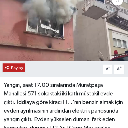
DÜNYA
EĞİTİM
TURİZM
RÖPORTAJ
Paylaş
VİDEO HABERLER
-
+
A
A
YAZARLAR
Yangın, saat 17.00 sıralarında Muratpaşa
Mahallesi 571 sokaktaki iki katlı müstakil evde
RESMİ İLAN
çıktı. İddiaya göre kiracı H.I.'nın benzin almak için
evden ayrılmasının ardından elektrik panosunda
MAGAZİN
yangın çıktı. Evden yükselen dumanı fark eden
komşuları, durumu 112 Acil Çağrı Merkezi’ne