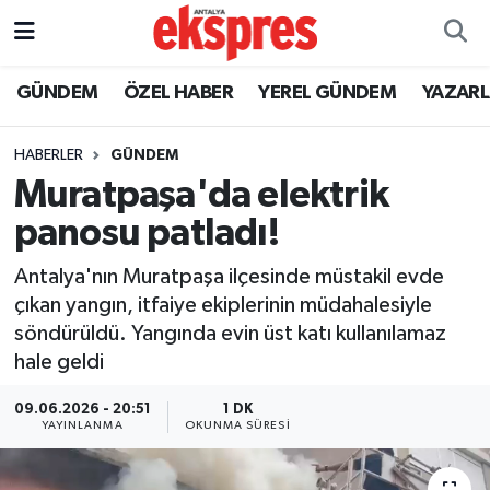
ÖZEL HABER
Nöbetçi Eczaneler
GÜNDEM
ÖZEL HABER
YEREL GÜNDEM
YAZAR
GÜNDEM
Hava Durumu
HABERLER
GÜNDEM
Muratpaşa'da elektrik
YEREL GÜNDEM
Trafik Durumu
panosu patladı!
EKONOMİ
Süper Lig Puan Durumu ve Fikstür
Antalya'nın Muratpaşa ilçesinde müstakil evde
çıkan yangın, itfaiye ekiplerinin müdahalesiyle
KÜLTÜR - SANAT
Tüm Manşetler
söndürüldü. Yangında evin üst katı kullanılamaz
hale geldi
SPOR
Son Dakika Haberleri
09.06.2026 - 20:51
1 DK
SİYASET
Haber Arşivi
YAYINLANMA
OKUNMA SÜRESI
SAĞLIK