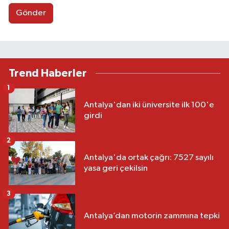
Gönder
Trend Haberler
1
Antalya'dan iki üniversite ilk 100'e
girdi
2
Antalya'da ortak çağrı: 7527 sayılı
yasa geri çekilsin
3
Antalya’dan motorin zammına tepki