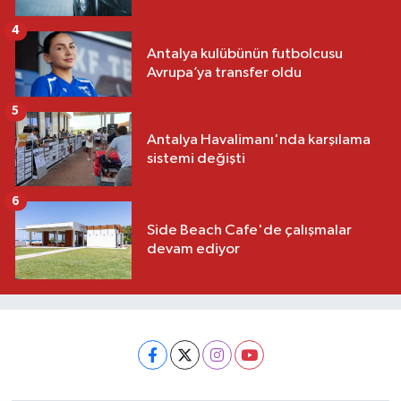
4
Antalya kulübünün futbolcusu
Avrupa’ya transfer oldu
5
Antalya Havalimanı'nda karşılama
sistemi değişti
6
Side Beach Cafe'de çalışmalar
devam ediyor