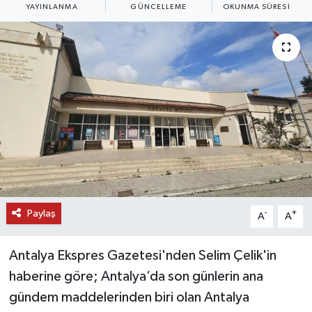
YAYINLANMA
GÜNCELLEME
OKUNMA SÜRESI
DÜNYA
EĞİTİM
TURİZM
RÖPORTAJ
VİDEO HABERLER
YAZARLAR
Paylaş
-
+
A
A
RESMİ İLAN
Antalya Ekspres Gazetesi'nden Selim Çelik'in
MAGAZİN
haberine göre; Antalya’da son günlerin ana
gündem maddelerinden biri olan Antalya