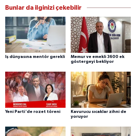
Bunlar da ilginizi çekebilir
Iş dünyasına mentör gerekli
Memur ve emekli 3600 ek
göstergeyi bekliyor
Yeni Parti'de rozet töreni
Kavurucu sıcaklar zihni de
yoruyor