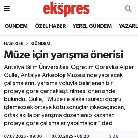
ÖZEL HABER
Nöbetçi Eczaneler
GÜNDEM
ÖZEL HABER
YEREL GÜNDEM
YAZAR
GÜNDEM
Hava Durumu
HABERLER
GÜNDEM
Müze için yarışma önerisi
YEREL GÜNDEM
Trafik Durumu
Antalya Bilim Üniversitesi Öğretim Görevlisi Alper
EKONOMİ
Süper Lig Puan Durumu ve Fikstür
Gülle, Antalya Arkeoloji Müzesi’nde yapılacak
çalışmaların, yarışma yoluyla belirlenen bir
KÜLTÜR - SANAT
Tüm Manşetler
projeye göre gerçekleştirilmesi önerisinde
bulundu. Gülle, “Müze ile alakalı süreci doğru
SPOR
Son Dakika Haberleri
işlemezsek ortaya kötü sonuçlar çıkacağından,
ortak akılla bir yarışma düzenlenip kazanan
SİYASET
Haber Arşivi
projeye göre çalışmalar yapılmalıdır” dedi
SAĞLIK
07.07.2025 - 09:00
07.07.2025 - 09:20
3 DK