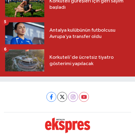
Korkuteli güreşleri için geri sayım
başladı
5
Antalya kulübünün futbolcusu
Avrupa’ya transfer oldu
6
Korkuteli'de ücretsiz tiyatro
gösterimi yapılacak