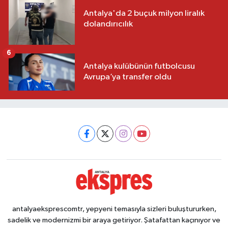
Antalya'da 2 buçuk milyon liralık
dolandırıcılık
6
Antalya kulübünün futbolcusu
Avrupa’ya transfer oldu
antalyaeksprescomtr, yepyeni temasıyla sizleri buluştururken,
sadelik ve modernizmi bir araya getiriyor. Şatafattan kaçınıyor ve