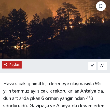
DÜNYA
EĞİTİM
TURİZM
RÖPORTAJ
VİDEO HABERLER
Paylaş
-
+
A
A
YAZARLAR
Hava sıcaklığının 46,1 dereceye ulaşmasıyla 95
RESMİ İLAN
yılın temmuz ayı sıcaklık rekoru kırılan Antalya’da,
MAGAZİN
dün art arda çıkan 6 orman yangınından 4'ü
söndürüldü. Gazipaşa ve Alanya'da devam eden