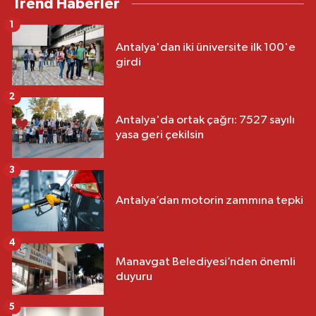
Trend Haberler
1
Antalya'dan iki üniversite ilk 100'e
girdi
2
Antalya'da ortak çağrı: 7527 sayılı
yasa geri çekilsin
3
Antalya’dan motorin zammına tepki
4
Manavgat Belediyesi’nden önemli
duyuru
5