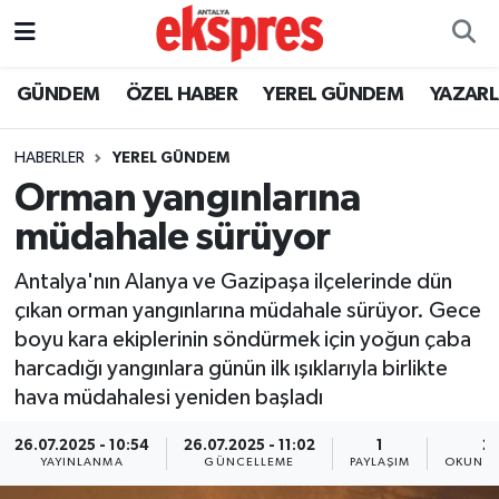
ÖZEL HABER
Nöbetçi Eczaneler
GÜNDEM
ÖZEL HABER
YEREL GÜNDEM
YAZAR
GÜNDEM
Hava Durumu
HABERLER
YEREL GÜNDEM
Orman yangınlarına
YEREL GÜNDEM
Trafik Durumu
müdahale sürüyor
EKONOMİ
Süper Lig Puan Durumu ve Fikstür
Antalya'nın Alanya ve Gazipaşa ilçelerinde dün
çıkan orman yangınlarına müdahale sürüyor. Gece
KÜLTÜR - SANAT
Tüm Manşetler
boyu kara ekiplerinin söndürmek için yoğun çaba
harcadığı yangınlara günün ilk ışıklarıyla birlikte
SPOR
Son Dakika Haberleri
hava müdahalesi yeniden başladı
SİYASET
Haber Arşivi
26.07.2025 - 10:54
26.07.2025 - 11:02
1
2 
YAYINLANMA
GÜNCELLEME
PAYLAŞIM
OKUNMA
SAĞLIK