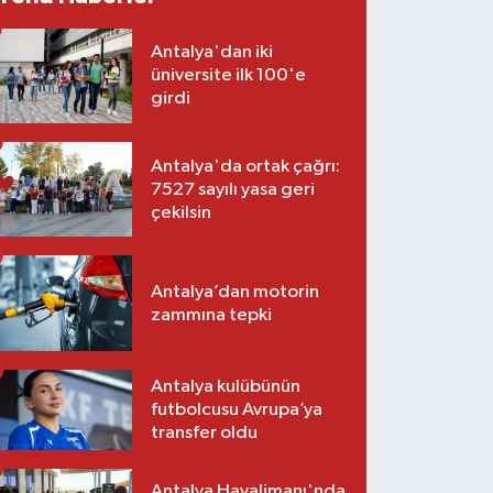
Antalya'dan iki
üniversite ilk 100'e
girdi
Antalya'da ortak çağrı:
7527 sayılı yasa geri
çekilsin
Antalya’dan motorin
zammına tepki
Antalya kulübünün
futbolcusu Avrupa’ya
transfer oldu
Antalya Havalimanı'nda