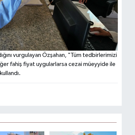
dığını vurgulayan Özşahan, "Tüm tedbirlerimizi
Eğer fahiş fiyat uygularlarsa cezai müeyyide ile
 kullandı.