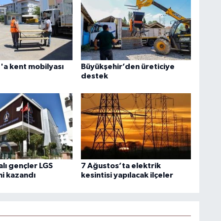
a kent mobilyası
Büyükşehir’den üreticiye
destek
lı gençler LGS
7 Ağustos’ta elektrik
ni kazandı
kesintisi yapılacak ilçeler