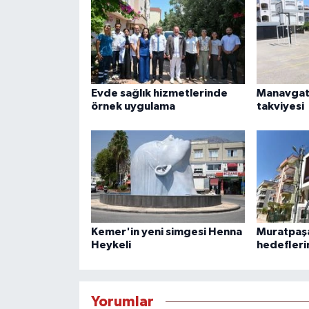
Evde sağlık hizmetlerinde
Manavgat'
örnek uygulama
takviyesi
Kemer'in yeni simgesi Henna
Muratpaşa
Heykeli
hedefleri
Yorumlar