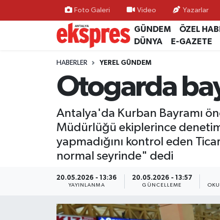
Foto Galeri
Video
Yazarlar
GÜNDEM
ÖZEL HAB
ÖZEL HABER
Nöbetçi Eczaneler
DÜNYA
E-GAZETE
GÜNDEM
Hava Durumu
HABERLER
YEREL GÜNDEM
Otogarda ba
YEREL GÜNDEM
Trafik Durumu
Antalya'da Kurban Bayramı önce
EKONOMİ
Süper Lig Puan Durumu ve Fikstür
Müdürlüğü ekiplerince denetim ge
KÜLTÜR - SANAT
Tüm Manşetler
yapmadığını kontrol eden Ticare
normal seyrinde" dedi
SPOR
Son Dakika Haberleri
20.05.2026 - 13:36
20.05.2026 - 13:57
YAYINLANMA
GÜNCELLEME
OKU
SİYASET
Haber Arşivi
SAĞLIK