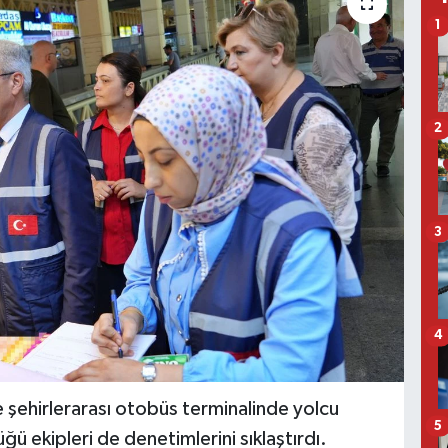
1
2
3
4
şehirlerarası otobüs terminalinde yolcu
5
ü ekipleri de denetimlerini sıklaştırdı.