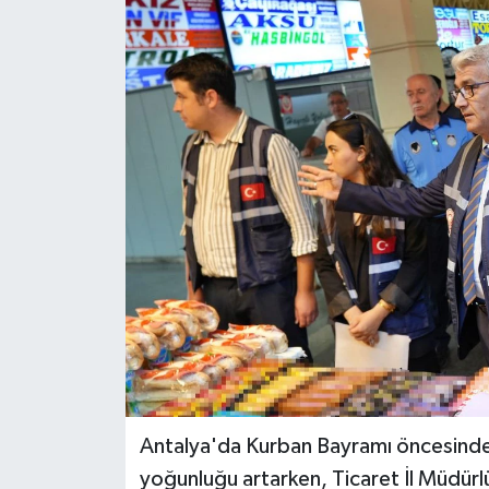
DÜNYA
EĞİTİM
TURİZM
RÖPORTAJ
VİDEO HABERLER
YAZARLAR
RESMİ İLAN
MAGAZİN
Antalya'da Kurban Bayramı öncesinde 
yoğunluğu artarken, Ticaret İl Müdürlüğ