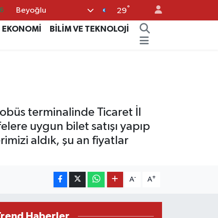
°
Beyoğlu
0
29
8
EKONOMİ
BİLİM VE TEKNOLOJİ
0
2
0
6
büs terminalinde Ticaret İl
elere uygun bilet satışı yapıp
izi aldık, şu an fiyatlar
-
+
A
A
Trend Haberler