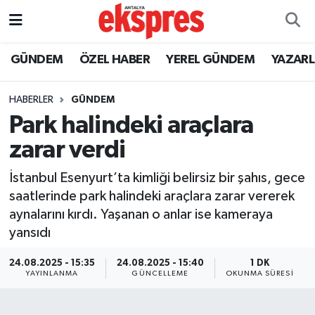
ÖZEL HABER
Nöbetçi Eczaneler
GÜNDEM
ÖZEL HABER
YEREL GÜNDEM
YAZAR
GÜNDEM
Hava Durumu
HABERLER
GÜNDEM
Park halindeki araçlara
YEREL GÜNDEM
Trafik Durumu
zarar verdi
EKONOMİ
Süper Lig Puan Durumu ve Fikstür
İstanbul Esenyurt’ta kimliği belirsiz bir şahıs, gece
saatlerinde park halindeki araçlara zarar vererek
KÜLTÜR - SANAT
Tüm Manşetler
aynalarını kırdı. Yaşanan o anlar ise kameraya
yansıdı
SPOR
Son Dakika Haberleri
24.08.2025 - 15:35
24.08.2025 - 15:40
1 DK
SİYASET
Haber Arşivi
YAYINLANMA
GÜNCELLEME
OKUNMA SÜRESI
SAĞLIK