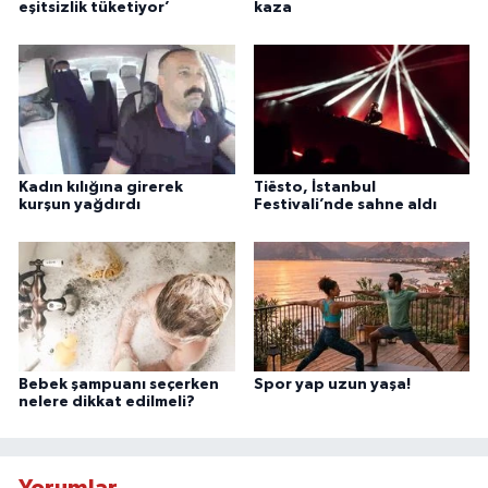
eşitsizlik tüketiyor’
kaza
Kadın kılığına girerek
Tiësto, İstanbul
kurşun yağdırdı
Festivali’nde sahne aldı
Bebek şampuanı seçerken
Spor yap uzun yaşa!
nelere dikkat edilmeli?