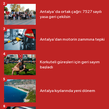
2
Antalya'da ortak çağrı: 7527 sayılı
yasa geri çekilsin
3
Antalya’dan motorin zammına tepki
4
Korkuteli güreşleri için geri sayım
başladı
5
Antalya kıyılarında yeni dönem
6