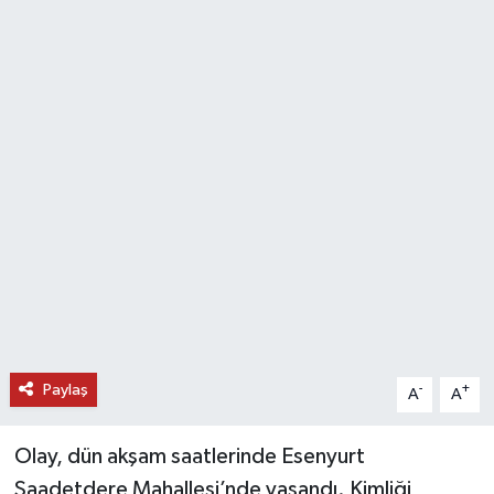
DÜNYA
EĞİTİM
TURİZM
RÖPORTAJ
VİDEO HABERLER
YAZARLAR
RESMİ İLAN
Paylaş
-
+
A
A
MAGAZİN
Olay, dün akşam saatlerinde Esenyurt
Saadetdere Mahallesi’nde yaşandı. Kimliği