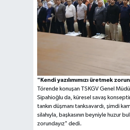
"Kendi yazılımımızı üretmek zoru
Törende konuşan TSKGV Genel Müdür 
Sipahioğlu da, küresel savaş konsepti
tankın düşmanı tanksavardı, şimdi ka
silahıyla, başkasının beyniyle huzur b
zorundayız" dedi.