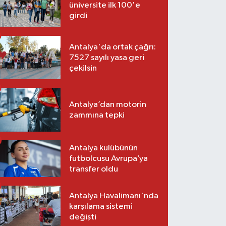
üniversite ilk 100'e
girdi
Antalya'da ortak çağrı:
7527 sayılı yasa geri
çekilsin
Antalya’dan motorin
zammına tepki
Antalya kulübünün
futbolcusu Avrupa’ya
transfer oldu
Antalya Havalimanı'nda
karşılama sistemi
değişti