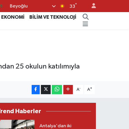
°
Beyoğlu
.1
33
21
EKONOMİ
BİLİM VE TEKNOLOJİ
32
8
69
06
dan 25 okulun katılımıyla
-
+
A
A
Trend Haberler
Antalya'dan iki