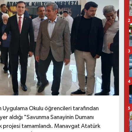
2
3
4
Uygulama Okulu öğrencileri tarafından
5
 yer aldığı "Savunma Sanayinin Dumanı
uk projesi tamamlandı. Manavgat Atatürk