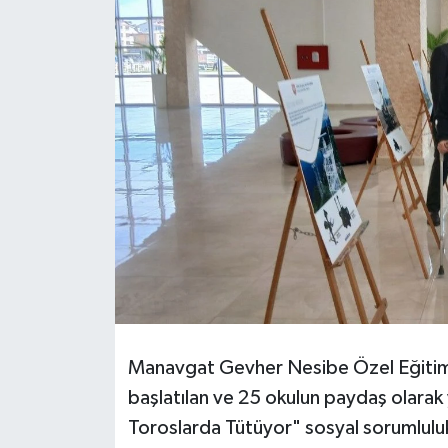
DÜNYA
EĞİTİM
TURİZM
RÖPORTAJ
VİDEO HABERLER
YAZARLAR
RESMİ İLAN
Manavgat Gevher Nesibe Özel Eğitim 
MAGAZİN
başlatılan ve 25 okulun paydaş olarak
Toroslarda Tütüyor" sosyal sorumlul