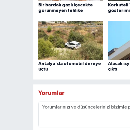
Bir bardak gazlı içecekte
Korkuteli'
görünmeyen tehlike
gösterimi
Antalya'da otomobil dereye
Alacak isya
uçtu
çıktı
Yorumlar