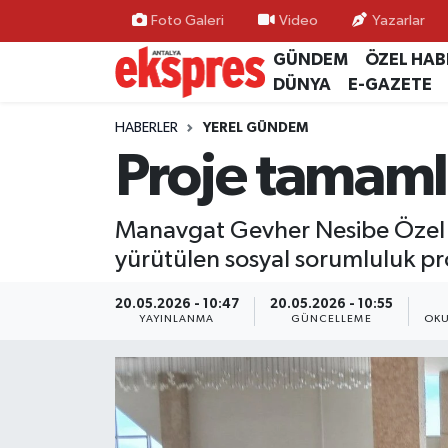
Foto Galeri
Video
Yazarlar
GÜNDEM
ÖZEL HAB
ÖZEL HABER
Nöbetçi Eczaneler
DÜNYA
E-GAZETE
GÜNDEM
Hava Durumu
HABERLER
YEREL GÜNDEM
Proje tamaml
YEREL GÜNDEM
Trafik Durumu
Manavgat Gevher Nesibe Özel E
EKONOMİ
Süper Lig Puan Durumu ve Fikstür
yürütülen sosyal sorumluluk p
KÜLTÜR - SANAT
Tüm Manşetler
20.05.2026 - 10:47
20.05.2026 - 10:55
YAYINLANMA
GÜNCELLEME
OKU
SPOR
Son Dakika Haberleri
SİYASET
Haber Arşivi
SAĞLIK