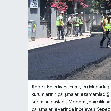
DÜNYA
EĞİTİM
TURİZM
RÖPORTAJ
VİDEO HABERLER
YAZARLAR
RESMİ İLAN
Kepez Belediyesi Fen İşleri Müdürlüğü 
kurumlarının çalışmalarını tamamladığı
MAGAZİN
serimine başladı. Modern şehircilik an
çalışmalarını yerinde inceleyen Kepe