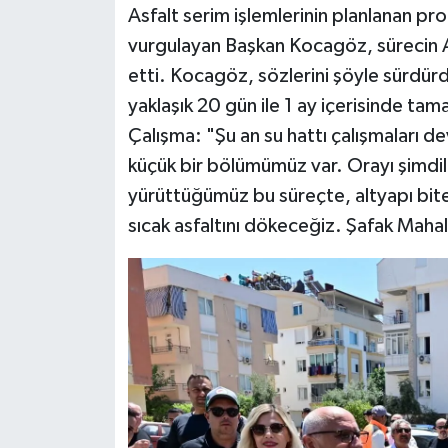
Asfalt serim işlemlerinin planlanan pr
vurgulayan Başkan Kocagöz, sürecin ASA
etti. Kocagöz, sözlerini şöyle sürdürd
yaklaşık 20 gün ile 1 ay içerisinde ta
Çalışma: "Şu an su hattı çalışmaları
küçük bir bölümümüz var. Orayı şimdili
yürüttüğümüz bu süreçte, altyapı bit
sıcak asfaltını dökeceğiz. Şafak Mahal