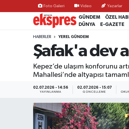
Foto Galeri
Video
Yazarlar
GÜNDEM
ÖZEL HAB
ÖZEL HABER
Nöbetçi Eczaneler
DÜNYA
E-GAZETE
GÜNDEM
Hava Durumu
HABERLER
YEREL GÜNDEM
Şafak'a dev a
YEREL GÜNDEM
Trafik Durumu
Kepez’de ulaşım konforunu artı
EKONOMİ
Süper Lig Puan Durumu ve Fikstür
Mahallesi’nde altyapısı tamaml
KÜLTÜR - SANAT
Tüm Manşetler
02.07.2026 - 14:56
02.07.2026 - 15:07
YAYINLANMA
GÜNCELLEME
OKU
SPOR
Son Dakika Haberleri
SİYASET
Haber Arşivi
SAĞLIK