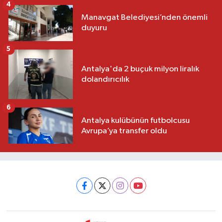
4
Manavgat Belediyesi’nden önemli
duyuru
5
Antalya'da 2 buçuk milyon liralık
dolandırıcılık
6
Antalya kulübünün futbolcusu
Avrupa’ya transfer oldu