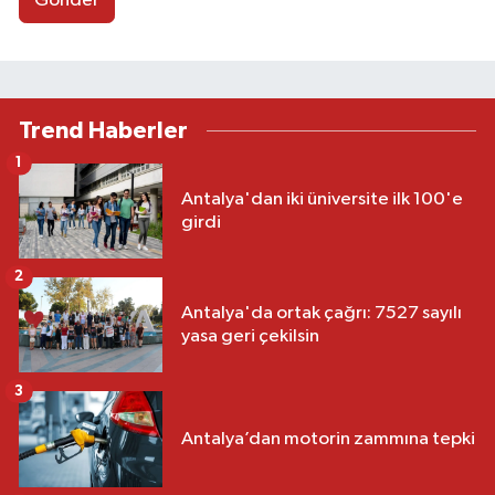
Gönder
Trend Haberler
1
Antalya'dan iki üniversite ilk 100'e
girdi
2
Antalya'da ortak çağrı: 7527 sayılı
yasa geri çekilsin
3
Antalya’dan motorin zammına tepki