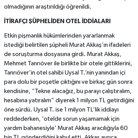
olmadığının araştırıldığı öğrenildi.
İTİRAFÇI ŞÜPHELİDEN OTEL İDDİALARI
Etkin pişmanlık hükümlerinden yararlanmak
istediği belirtilen şüpheli Murat Akkaş’ın ifadeleri
de soruşturma dosyasına girdi. Murat Akkaş,
Mehmet Tanrıöver ile birlikte bir otele gittiklerini,
Tanrıöver’in otel sahibi Uysal T.’nin yanından içi
para dolu bir poşetle çıktığını ve birkaç gün sonra
kendisine, “Tekne alacağız, bu parayı çalıştıralım,
hesabına yatıralım” diyerek 1 milyon TL getirdiğini
öne sürdü. Uysal T. ise 1 milyon TL’lik iddiayı
reddederken, 'otelde sorun yaşamamak için
yardım bahanesiyle' Murat Akkaş aracılığıyla 60
bin TL gönderdiğini kabul etti. Akkaş ayrıca,