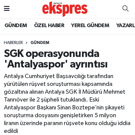
ÖZEL HABER
Nöbetçi Eczaneler
GÜNDEM
ÖZEL HABER
YEREL GÜNDEM
YAZAR
GÜNDEM
Hava Durumu
HABERLER
GÜNDEM
SGK operasyonunda
YEREL GÜNDEM
Trafik Durumu
'Antalyaspor' ayrıntısı
EKONOMİ
Süper Lig Puan Durumu ve Fikstür
Antalya Cumhuriyet Başsavcılığı tarafından
yürütülen rüşvet soruşturması kapsamında
KÜLTÜR - SANAT
Tüm Manşetler
gözaltına alınan Antalya SGK İl Müdürü Mehmet
Tanrıöver ile 2 şüpheli tutuklandı. Eski
SPOR
Son Dakika Haberleri
Antalyaspor Başkanı Sinan Boztepe’nin şikayeti
soruşturma dosyasını genişletirken 5 milyon
SİYASET
Haber Arşivi
liranın üzerinde paranın rüşvete konu olduğu iddia
SAĞLIK
edildi