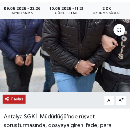
09.06.2026 - 22:26
10.06.2026 - 11:21
2 DK
DÜNYA
YAYINLANMA
GÜNCELLEME
OKUNMA SÜRESI
EĞİTİM
TURİZM
RÖPORTAJ
VİDEO HABERLER
YAZARLAR
RESMİ İLAN
Paylaş
-
+
A
A
MAGAZİN
Antalya SGK İl Müdürlüğü'nde rüşvet
soruşturmasında, dosyaya giren ifade, para