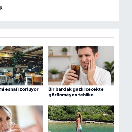
R
emi esnafı zorluyor
Bir bardak gazlı içecekte
görünmeyen tehlike