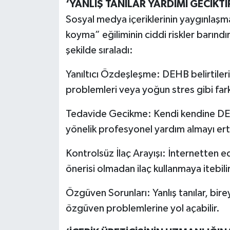
‘YANLIŞ TANILAR YARDIMI GECİKTİ
Sosyal medya içeriklerinin yaygınlaşma
koyma” eğiliminin ciddi riskler barındır
şekilde sıraladı:
Yanıltıcı Özdeşleşme: DEHB belirtiler
problemleri veya yoğun stres gibi farkl
Tedavide Gecikme: Kendi kendine DEHB 
yönelik profesyonel yardım almayı erte
Kontrolsüz İlaç Arayışı: İnternetten edi
önerisi olmadan ilaç kullanmaya itebilir
Özgüven Sorunları: Yanlış tanılar, bire
özgüven problemlerine yol açabilir.