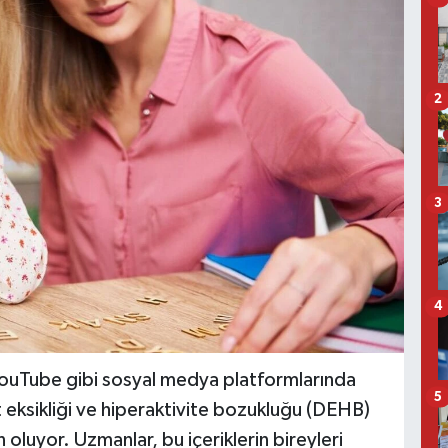
2
3
4
uTube gibi sosyal medya platformlarında
5
at eksikliği ve hiperaktivite bozukluğu (DEHB)
n oluyor. Uzmanlar, bu içeriklerin bireyleri