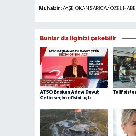
Muhabir:
AYŞE OKAN SARICA/ÖZEL HABE
Bunlar da ilginizi çekebilir
ATSO Başkan Adayı Davut
Telif sist
Çetin seçim ofisini açtı