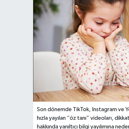
DÜNYA
EĞİTİM
TURİZM
RÖPORTAJ
VİDEO HABERLER
YAZARLAR
RESMİ İLAN
Son dönemde TikTok, Instagram ve Yo
MAGAZİN
hızla yayılan “öz tanı” videoları, dikk
hakkında yanıltıcı bilgi yayılımına nede