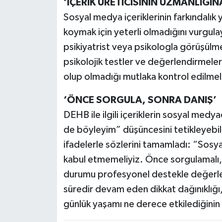
‘İÇERİK ÜRETİCİSİNİN UZMANLIĞIN
Sosyal medya içeriklerinin farkındalık
koymak için yeterli olmadığını vurgula
psikiyatrist veya psikologla görüşülme
psikolojik testler ve değerlendirmeler 
olup olmadığı mutlaka kontrol edilmel
‘ÖNCE SORGULA, SONRA DANIŞ’
DEHB ile ilgili içeriklerin sosyal medy
de böyleyim” düşüncesini tetikleyebile
ifadelerle sözlerini tamamladı: “Sos
kabul etmemeliyiz. Önce sorgulamalı,
durumu profesyonel destekle değerlen
süredir devam eden dikkat dağınıklığı
günlük yaşamı ne derece etkilediğini