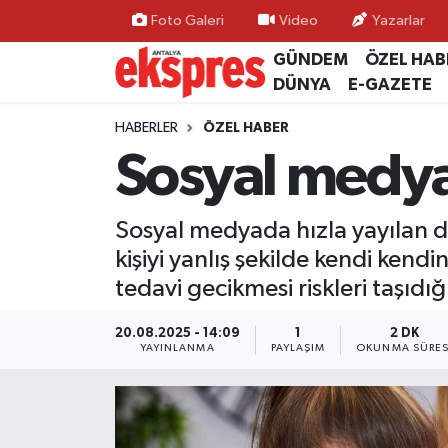
Foto Galeri
Video
Yazarlar
GÜNDEM
ÖZEL HAB
ÖZEL HABER
Nöbetçi Eczaneler
DÜNYA
E-GAZETE
GÜNDEM
Hava Durumu
HABERLER
ÖZEL HABER
Sosyal medyad
YEREL GÜNDEM
Trafik Durumu
Sosyal medyada hızla yayılan di
EKONOMİ
Süper Lig Puan Durumu ve Fikstür
kişiyi yanlış şekilde kendi ken
KÜLTÜR - SANAT
Tüm Manşetler
tedavi gecikmesi riskleri taşıd
SPOR
Son Dakika Haberleri
20.08.2025 - 14:09
1
2 DK
YAYINLANMA
PAYLAŞIM
OKUNMA SÜRES
SİYASET
Haber Arşivi
SAĞLIK