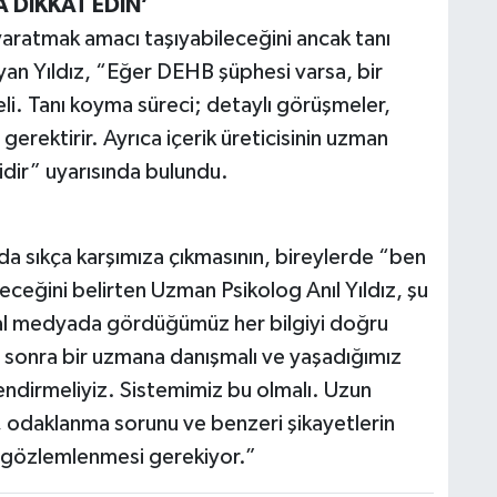
A DİKKAT EDİN’
 yaratmak amacı taşıyabileceğini ancak tanı
yan Yıldız, “Eğer DEHB şüphesi varsa, bir
li. Tanı koyma süreci; detaylı görüşmeler,
gerektirir. Ayrıca içerik üreticisinin uzman
idir” uyarısında bulundu.
ada sıkça karşımıza çıkmasının, bireylerde “ben
ceğini belirten Uzman Psikolog Anıl Yıldız, şu
yal medyada gördüğümüz her bilgiyi doğru
 sonra bir uzmana danışmalı ve yaşadığımız
dirmeliyiz. Sistemimiz bu olmalı. Uzun
, odaklanma sorunu ve benzeri şikayetlerin
n gözlemlenmesi gerekiyor.”