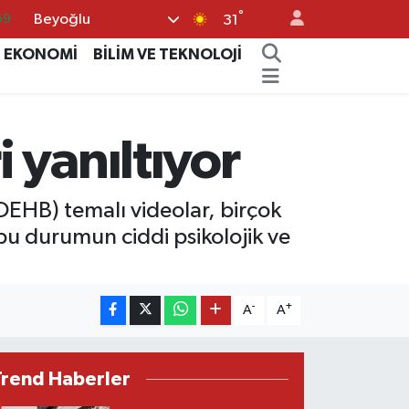
°
Beyoğlu
06
31
02
EKONOMİ
BİLİM VE TEKNOLOJİ
.2
32
 yanıltıyor
48
69
(DEHB) temalı videolar, birçok
 bu durumun ciddi psikolojik ve
-
+
A
A
Trend Haberler