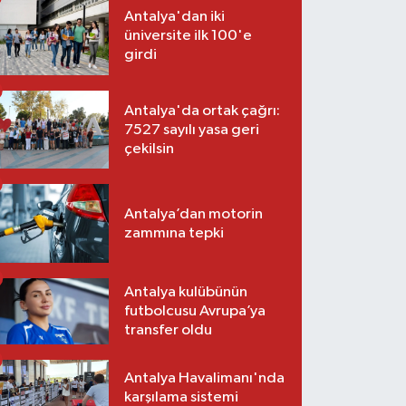
Antalya'dan iki
üniversite ilk 100'e
girdi
Antalya'da ortak çağrı:
7527 sayılı yasa geri
çekilsin
Antalya’dan motorin
zammına tepki
Antalya kulübünün
futbolcusu Avrupa’ya
transfer oldu
Antalya Havalimanı'nda
karşılama sistemi