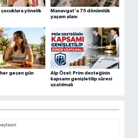
çocuklara yönelik
Manavgat'a 75 dönümlük
yaşam alanı
i her geçen gün
Alp Özel: Prim desteğinin
kapsamı genişletilip süresi
uzatılmalı