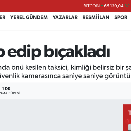
BITCOIN
65.130,04
%1
DOLAR
47,7106
%0.
ER
YEREL GÜNDEM
YAZARLAR
RESMİ İLAN
SPOR
EURO
55,1652
%0.
STERLİN
64,4046
%0.
p edip bıçakladı
GRAM ALTIN
6648.99
%2.
BİST100
13.773
%-
a önü kesilen taksici, kimliği belirsiz bir
üvenlik kamerasınca saniye saniye görüntü
1 DK
NMA SÜRESI
1