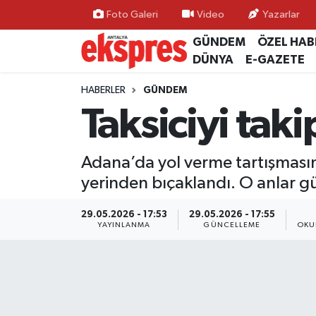
Foto Galeri
Video
Yazarlar
GÜNDEM
ÖZEL HAB
ÖZEL HABER
Nöbetçi Eczaneler
DÜNYA
E-GAZETE
GÜNDEM
Hava Durumu
HABERLER
GÜNDEM
Taksiciyi taki
YEREL GÜNDEM
Trafik Durumu
Adana’da yol verme tartışmasınd
EKONOMİ
Süper Lig Puan Durumu ve Fikstür
yerinden bıçaklandı. O anlar g
KÜLTÜR - SANAT
Tüm Manşetler
29.05.2026 - 17:53
29.05.2026 - 17:55
YAYINLANMA
GÜNCELLEME
OKU
SPOR
Son Dakika Haberleri
SİYASET
Haber Arşivi
SAĞLIK