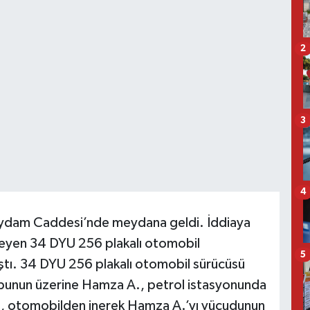
2
3
4
Saydam Caddesi’nde meydana geldi. İddiaya
meyen 34 DYU 256 plakalı otomobil
5
ştı. 34 DYU 256 plakalı otomobil sürücüsü
 bunun üzerine Hamza A., petrol istasyonunda
ü, otomobilden inerek Hamza A.’yı vücudunun