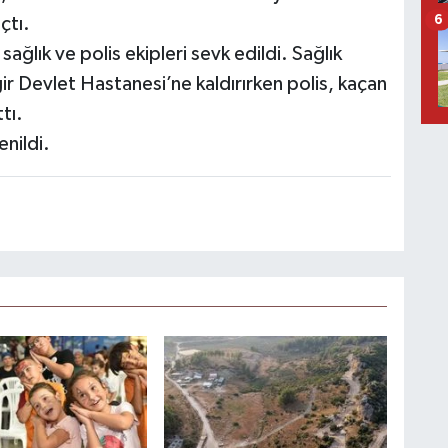
6
çtı.
ağlık ve polis ekipleri sevk edildi. Sağlık
r Devlet Hastanesi’ne kaldırırken polis, kaçan
tı.
nildi.