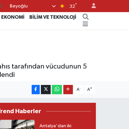
°
Beyoğlu
.2
32
17
EKONOMİ
BİLİM VE TEKNOLOJİ
27
35
59
19
 şahıs tarafından vücudunun 5
lendi
-
+
A
A
Trend Haberler
Antalya'dan iki