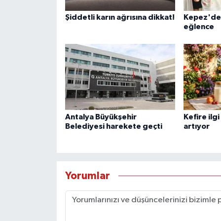
Şiddetli karın ağrısına dikkat!
Kepez'de 
eğlence
Antalya Büyükşehir
Kefire ilg
Belediyesi harekete geçti
artıyor
Yorumlar