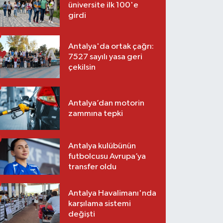
üniversite ilk 100'e
girdi
Antalya'da ortak çağrı:
7527 sayılı yasa geri
çekilsin
Antalya’dan motorin
zammına tepki
Antalya kulübünün
futbolcusu Avrupa’ya
transfer oldu
Antalya Havalimanı'nda
karşılama sistemi
değişti