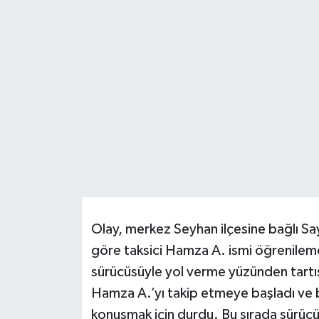
DÜNYA
EĞİTİM
TURİZM
RÖPORTAJ
VİDEO HABERLER
YAZARLAR
Olay, merkez Seyhan ilçesine bağlı 
RESMİ İLAN
göre taksici Hamza A. ismi öğrenile
sürücüsüyle yol verme yüzünden tartı
MAGAZİN
Hamza A.’yı takip etmeye başladı ve
konuşmak için durdu. Bu sırada sürüc