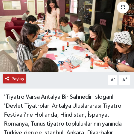
DÜNYA
EĞİTİM
TURİZM
RÖPORTAJ
VİDEO HABERLER
Paylaş
-
+
A
A
YAZARLAR
'Tiyatro Varsa Antalya Bir Sahnedir' sloganlı
RESMİ İLAN
'Devlet Tiyatroları Antalya Uluslararası Tiyatro
Festivali'ne Hollanda, Hindistan, İspanya,
MAGAZİN
Romanya, Tunus tiyatro topluluklarının yanında
Türkiye'den de İstanbul, Ankara, Diyarbakır,