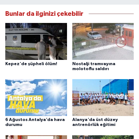
Bunlar da ilginizi çekebilir
Kepez'de şüpheli ölüm!
Nostalji tramvayına
molotoflu saldırı
6 Ağustos Antalya’da hava
Alanya'da üst düzey
durumu
antrenörlük eğitimi