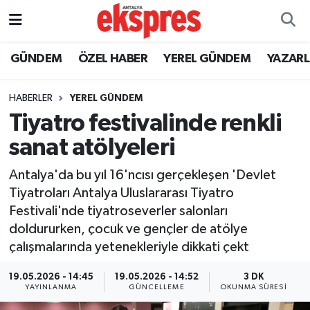
ÖZEL HABER
Nöbetçi Eczaneler
GÜNDEM
ÖZEL HABER
YEREL GÜNDEM
YAZAR
GÜNDEM
Hava Durumu
HABERLER
YEREL GÜNDEM
Tiyatro festivalinde renkli
YEREL GÜNDEM
Trafik Durumu
sanat atölyeleri
EKONOMİ
Süper Lig Puan Durumu ve Fikstür
Antalya'da bu yıl 16'ncısı gerçekleşen 'Devlet
Tiyatroları Antalya Uluslararası Tiyatro
KÜLTÜR - SANAT
Tüm Manşetler
Festivali'nde tiyatroseverler salonları
doldururken, çocuk ve gençler de atölye
SPOR
Son Dakika Haberleri
çalışmalarında yetenekleriyle dikkati çekt
SİYASET
Haber Arşivi
19.05.2026 - 14:45
19.05.2026 - 14:52
3 DK
YAYINLANMA
GÜNCELLEME
OKUNMA SÜRESI
SAĞLIK