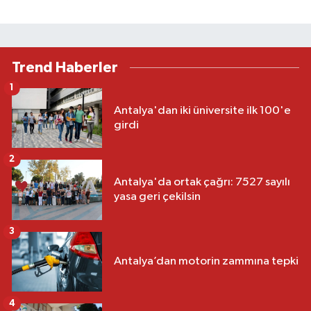
Trend Haberler
1
Antalya'dan iki üniversite ilk 100'e
girdi
2
Antalya'da ortak çağrı: 7527 sayılı
yasa geri çekilsin
3
Antalya’dan motorin zammına tepki
4