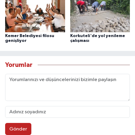
Kemer Belediyesi filosu
Korkuteli'de yol yenileme
genişliyor
çalışması
Yorumlar
Gönder