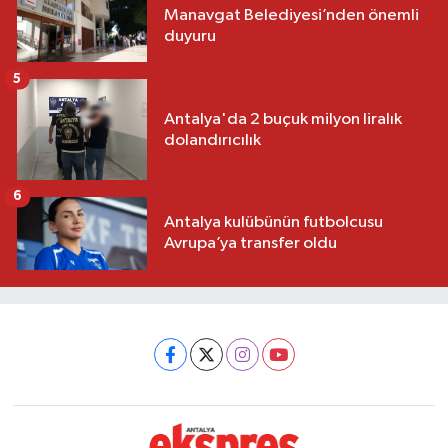
Manavgat Belediyesi’nden önemli
duyuru
5
Antalya'da 2 buçuk milyon liralık
dolandırıcılık
6
Antalya kulübünün futbolcusu
Avrupa’ya transfer oldu