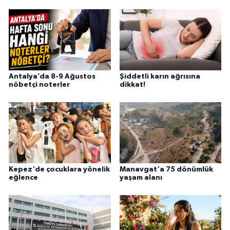
Antalya’da 8-9 Ağustos
Şiddetli karın ağrısına
nöbetçi noterler
dikkat!
Kepez'de çocuklara yönelik
Manavgat'a 75 dönümlük
eğlence
yaşam alanı