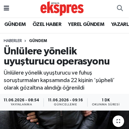
ÖZEL HABER
Nöbetçi Eczaneler
GÜNDEM
ÖZEL HABER
YEREL GÜNDEM
YAZAR
GÜNDEM
Hava Durumu
HABERLER
GÜNDEM
Ünlülere yönelik
YEREL GÜNDEM
Trafik Durumu
uyuşturucu operasyonu
EKONOMİ
Süper Lig Puan Durumu ve Fikstür
Ünlülere yönelik uyuşturucu ve fuhuş
soruşturmaları kapsamında 22 kişinin ‘şüpheli’
KÜLTÜR - SANAT
Tüm Manşetler
olarak gözaltına alındığı öğrenildi
SPOR
Son Dakika Haberleri
11.06.2026 - 08:54
11.06.2026 - 09:16
1 DK
YAYINLANMA
GÜNCELLEME
OKUNMA SÜRESI
SİYASET
Haber Arşivi
SAĞLIK