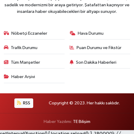
sadelik ve modernizmi bir araya getiriyor. Şatafattan kaçınıyor ve
insanlara haber okuyabilecekleri bir altyapı sunuyor.
Nöbetçi Eczaneler
Hava Durumu
Trafik Durumu
Puan Durumu ve Fikstür
Tüm Manşetler
Son Dakika Haberleri
Haber Arşivi
RSS
Copyright © 2023. Her hakkı saklıdır.
Haber Yazılımı:
TE Bilişim
setInterval(function() { location.reload(); }, 180000); //