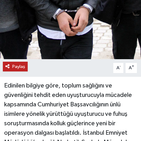
DÜNYA
EĞİTİM
TURİZM
RÖPORTAJ
Paylaş
-
+
A
A
VİDEO HABERLER
Edinilen bilgiye göre, toplum sağlığını ve
YAZARLAR
güvenliğini tehdit eden uyuşturucuyla mücadele
kapsamında Cumhuriyet Başsavcılığının ünlü
RESMİ İLAN
isimlere yönelik yürüttüğü uyuşturucu ve fuhuş
soruşturmasında kolluk güçlerince yeni bir
MAGAZİN
operasyon dalgası başlatıldı. İstanbul Emniyet