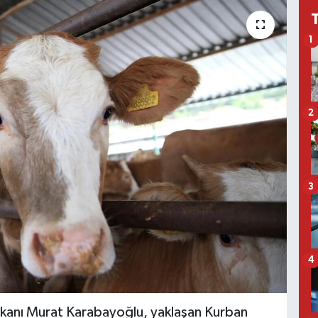
1
2
3
4
şkanı Murat Karabayoğlu, yaklaşan Kurban