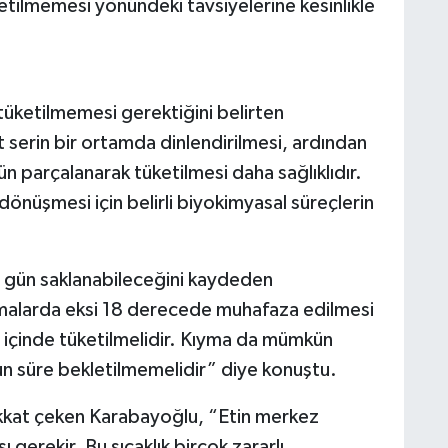
etilmemesi yönündeki tavsiyelerine kesinlikle
üketilmemesi gerektiğini belirten
 serin bir ortamda dinlendirilmesi, ardından
n parçalanarak tüketilmesi daha sağlıklıdır.
dönüşmesi için belirli biyokimyasal süreçlerin
 gün saklanabileceğini kaydeden
malarda eksi 18 derecede muhafaza edilmesi
t içinde tüketilmelidir. Kıyma da mümkün
un süre bekletilmemelidir” diye konuştu.
dikkat çeken Karabayoğlu, “Etin merkez
 gerekir. Bu sıcaklık birçok zararlı