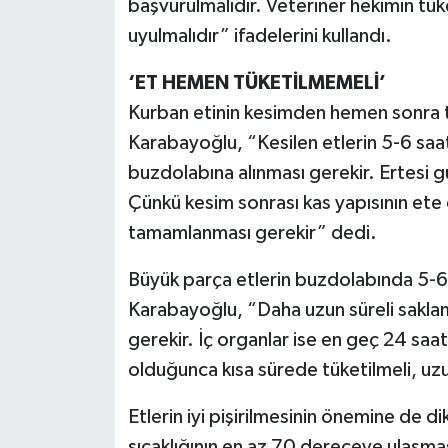
başvurulmalıdır. Veteriner hekimin tük
uyulmalıdır” ifadelerini kullandı.
‘ET HEMEN TÜKETİLMEMELİ’
Kurban etinin kesimden hemen sonra t
Karabayoğlu, “Kesilen etlerin 5-6 saat
buzdolabına alınması gerekir. Ertesi gü
Çünkü kesim sonrası kas yapısının ete 
tamamlanması gerekir” dedi.
Büyük parça etlerin buzdolabında 5-6
Karabayoğlu, “Daha uzun süreli sakla
gerekir. İç organlar ise en geç 24 saa
olduğunca kısa sürede tüketilmeli, uz
Etlerin iyi pişirilmesinin önemine de 
sıcaklığının en az 70 dereceye ulaşması