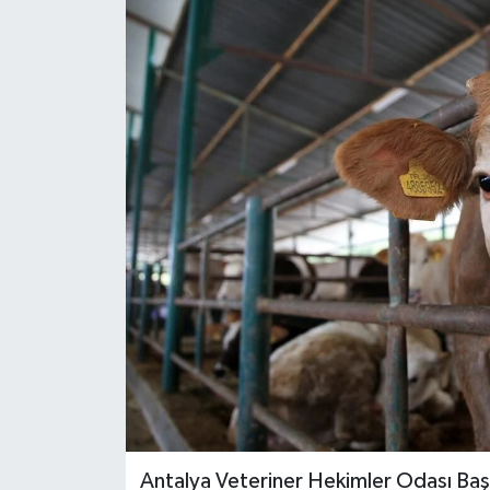
DÜNYA
EĞİTİM
TURİZM
RÖPORTAJ
VİDEO HABERLER
YAZARLAR
RESMİ İLAN
MAGAZİN
Antalya Veteriner Hekimler Odası Ba