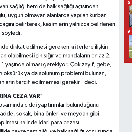
5
n sağlığı hem de halk sağlığı açısından
lu, uygun olmayan alanlarda yapılan kurban
ağını belirterek, kesimlerin yalnızca belirlenen
i söyledi.
6
e dikkat edilmesi gereken kriterlere ilişkin
n olabilmesi için sığır ve mandaların en az 2,
z 1 yaşında olması gerekiyor. Çok zayıf, gebe,
rı öksürük ya da solunum problemi bulunan,
yvanların tercih edilmemesi gerekir” dedi.
INA CEZA VAR’
apsamında ciddi yaptırımlar bulunduğunu
adde, sokak, bina önleri ve meydan gibi
ılması halinde idari para cezası
likle çevre temizliği ve halk sağlığı konusunda