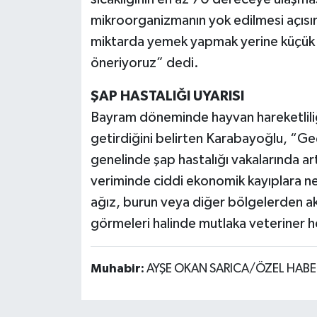
mikroorganizmanın yok edilmesi açısın
miktarda yemek yapmak yerine küçük p
öneriyoruz” dedi.
ŞAP HASTALIĞI UYARISI
Bayram döneminde hayvan hareketliliği
getirdiğini belirten Karabayoğlu, “Geç
genelinde şap hastalığı vakalarında art
veriminde ciddi ekonomik kayıplara n
ağız, burun veya diğer bölgelerden akınt
görmeleri halinde mutlaka veteriner he
Muhabir:
AYŞE OKAN SARICA/ÖZEL HABE