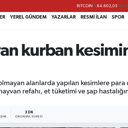
DOLAR
47,5986
%0.
EURO
55,0700
%0
ER
YEREL GÜNDEM
YAZARLAR
RESMİ İLAN
SPOR
STERLİN
64,2438
%0.
GRAM ALTIN
6518.23
%0.
an kurban kesimin
BİST100
13.768
%4
BITCOIN
64.602,05
%0.
lmayan alanlarda yapılan kesimlere para c
ayvan refahı, et tüketimi ve şap hastalığın
3 DK
AŞIM
OKUNMA SÜRESI