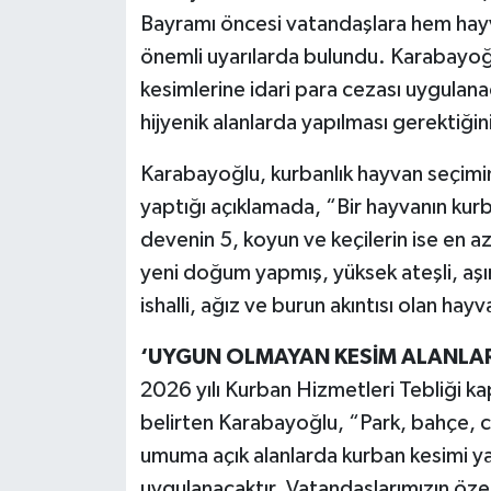
Bayramı öncesi vatandaşlara hem hayva
önemli uyarılarda bulundu. Karabayoğ
kesimlerine idari para cezası uygulanac
hijyenik alanlarda yapılması gerektiğin
Karabayoğlu, kurbanlık hayvan seçimind
yaptığı açıklamada, “Bir hayvanın kurba
devenin 5, koyun ve keçilerin ise en a
yeni doğum yapmış, yüksek ateşli, aşı
ishalli, ağız ve burun akıntısı olan ha
‘UYGUN OLMAYAN KESİM ALANLAR
2026 yılı Kurban Hizmetleri Tebliği k
belirten Karabayoğlu, “Park, bahçe, c
umuma açık alanlarda kurban kesimi yap
uygulanacaktır. Vatandaşlarımızın özel