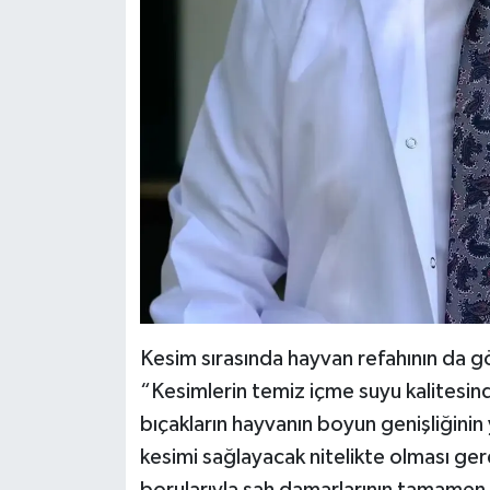
Kesim sırasında hayvan refahının da g
“Kesimlerin temiz içme suyu kalitesind
bıçakların hayvanın boyun genişliğinin
kesimi sağlayacak nitelikte olması g
borularıyla şah damarlarının tamamen 