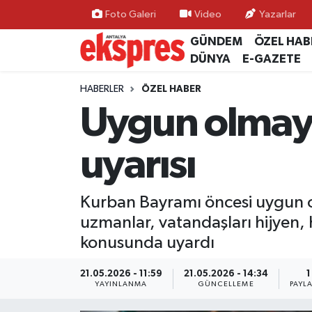
Foto Galeri
Video
Yazarlar
GÜNDEM
ÖZEL HAB
ÖZEL HABER
Nöbetçi Eczaneler
DÜNYA
E-GAZETE
GÜNDEM
Hava Durumu
HABERLER
ÖZEL HABER
Uygun olmay
YEREL GÜNDEM
Trafik Durumu
uyarısı
EKONOMİ
Süper Lig Puan Durumu ve Fikstür
KÜLTÜR - SANAT
Tüm Manşetler
Kurban Bayramı öncesi uygun o
uzmanlar, vatandaşları hijyen, h
SPOR
Son Dakika Haberleri
konusunda uyardı
SİYASET
Haber Arşivi
21.05.2026 - 11:59
21.05.2026 - 14:34
1
YAYINLANMA
GÜNCELLEME
PAYL
SAĞLIK