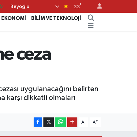
°
Beyoğlu
06
33
.1
EKONOMİ
BİLİM VE TEKNOLOJİ
21
39
e ceza
8
69
ezası uygulanacağını belirten
a karşı dikkatli olmaları
-
+
A
A