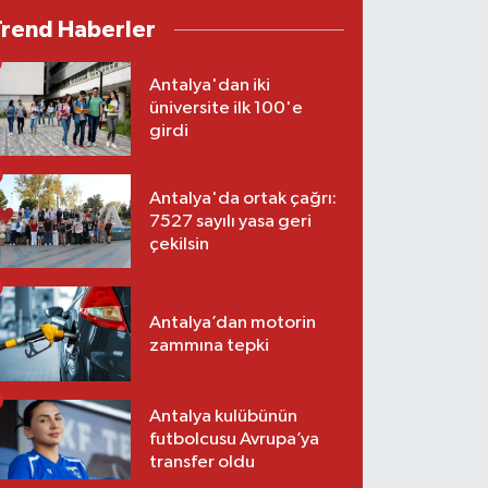
Trend Haberler
Antalya'dan iki
üniversite ilk 100'e
girdi
Antalya'da ortak çağrı:
7527 sayılı yasa geri
çekilsin
Antalya’dan motorin
zammına tepki
Antalya kulübünün
futbolcusu Avrupa’ya
transfer oldu