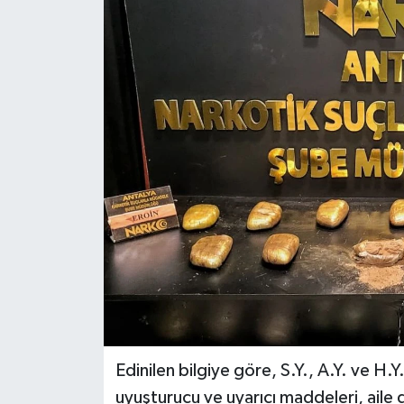
DÜNYA
EĞİTİM
TURİZM
RÖPORTAJ
VİDEO HABERLER
YAZARLAR
RESMİ İLAN
MAGAZİN
Edinilen bilgiye göre, S.Y., A.Y. ve H.Y. 
uyuşturucu ve uyarıcı maddeleri, aile 