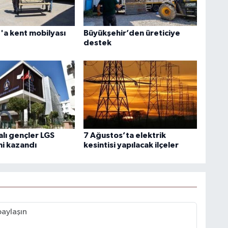
a kent mobilyası
Büyükşehir’den üreticiye
destek
lı gençler LGS
7 Ağustos’ta elektrik
ni kazandı
kesintisi yapılacak ilçeler