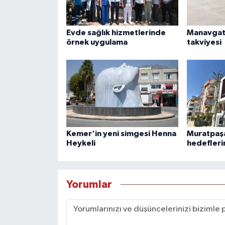
Evde sağlık hizmetlerinde
Manavgat'
örnek uygulama
takviyesi
Kemer'in yeni simgesi Henna
Muratpaşa
Heykeli
hedefleri
Yorumlar