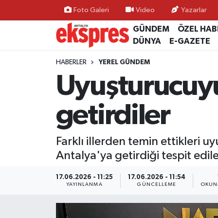
Foto Galeri
Video
Yazarlar
GÜNDEM
ÖZEL HAB
ÖZEL HABER
Nöbetçi Eczaneler
DÜNYA
E-GAZETE
GÜNDEM
Hava Durumu
HABERLER
YEREL GÜNDEM
Uyuşturucuyu
YEREL GÜNDEM
Trafik Durumu
getirdiler
EKONOMİ
Süper Lig Puan Durumu ve Fikstür
KÜLTÜR - SANAT
Tüm Manşetler
Farklı illerden temin ettikleri 
Antalya'ya getirdiği tespit ed
SPOR
Son Dakika Haberleri
17.06.2026 - 11:25
17.06.2026 - 11:54
SİYASET
Haber Arşivi
YAYINLANMA
GÜNCELLEME
OKUN
SAĞLIK