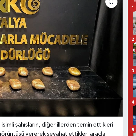
1
2
3
4
isimli şahısların, diğer illerden temin ettikleri
5
görüntüsü vererek seyahat ettikleri araçla