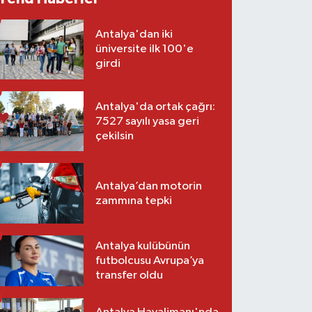
Antalya'dan iki
üniversite ilk 100'e
girdi
Antalya'da ortak çağrı:
7527 sayılı yasa geri
çekilsin
Antalya’dan motorin
zammına tepki
Antalya kulübünün
futbolcusu Avrupa’ya
transfer oldu