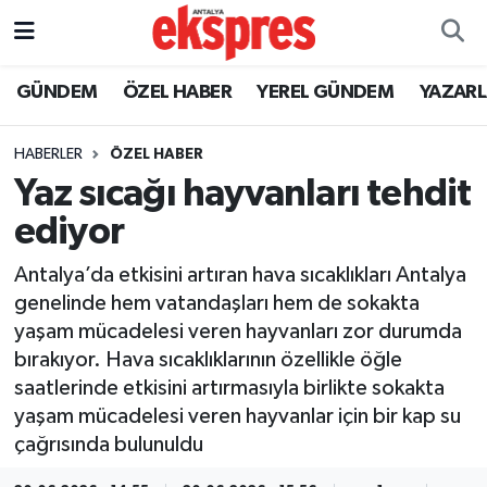
ÖZEL HABER
Nöbetçi Eczaneler
GÜNDEM
ÖZEL HABER
YEREL GÜNDEM
YAZAR
GÜNDEM
Hava Durumu
HABERLER
ÖZEL HABER
Yaz sıcağı hayvanları tehdit
YEREL GÜNDEM
Trafik Durumu
ediyor
EKONOMİ
Süper Lig Puan Durumu ve Fikstür
Antalya’da etkisini artıran hava sıcaklıkları Antalya
genelinde hem vatandaşları hem de sokakta
KÜLTÜR - SANAT
Tüm Manşetler
yaşam mücadelesi veren hayvanları zor durumda
bırakıyor. Hava sıcaklıklarının özellikle öğle
SPOR
Son Dakika Haberleri
saatlerinde etkisini artırmasıyla birlikte sokakta
yaşam mücadelesi veren hayvanlar için bir kap su
SİYASET
Haber Arşivi
çağrısında bulunuldu
SAĞLIK