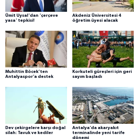
Ümit Uysal'dan 'çerçeve
Akdeniz Üniversitesi 4
yasa' tepkisi!
öğretim üyesi alacak
Muhittin Böcek’ten
Korkuteli güreşleri için geri
Antalyaspor’a destek
sayım başladı
Dev çekirgelere karşı doğal
Antalya’da akaryakıt
silah: Tavuk ve kediler
terminalinde yeni tarife
dönemi