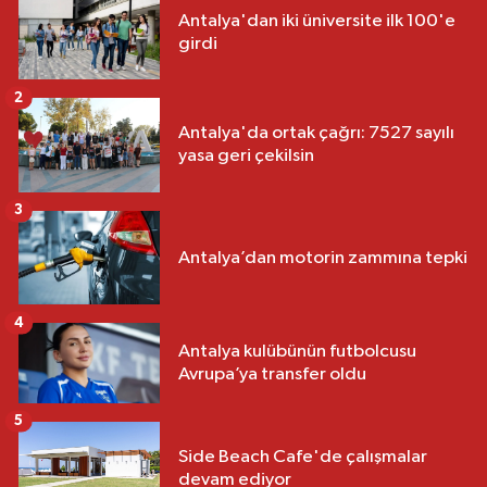
Antalya'dan iki üniversite ilk 100'e
girdi
2
Antalya'da ortak çağrı: 7527 sayılı
yasa geri çekilsin
3
Antalya’dan motorin zammına tepki
4
Antalya kulübünün futbolcusu
Avrupa’ya transfer oldu
5
Side Beach Cafe'de çalışmalar
devam ediyor