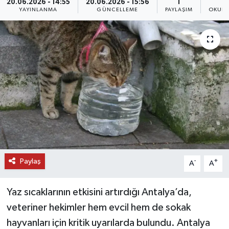
20.06.2026 - 14:55
20.06.2026 - 15:56
1
YAYINLANMA
GÜNCELLEME
PAYLAŞIM
OKUNM
DÜNYA
EĞİTİM
TURİZM
RÖPORTAJ
VİDEO HABERLER
YAZARLAR
Paylaş
-
+
A
A
RESMİ İLAN
Yaz sıcaklarının etkisini artırdığı Antalya’da,
MAGAZİN
veteriner hekimler hem evcil hem de sokak
hayvanları için kritik uyarılarda bulundu. Antalya