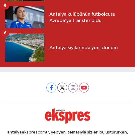
5
Antalya kulübünün futbolcusu
Avrupa’ya transfer oldu
6
Antalya kıyılarında yeni dönem
antalyaeksprescomtr, yepyeni temasıyla sizleri buluştururken,