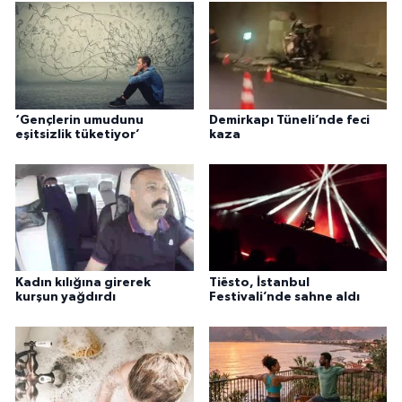
‘Gençlerin umudunu
Demirkapı Tüneli’nde feci
eşitsizlik tüketiyor’
kaza
Kadın kılığına girerek
Tiësto, İstanbul
kurşun yağdırdı
Festivali’nde sahne aldı