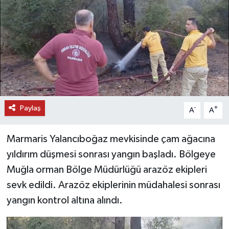
DÜNYA
EĞİTİM
TURİZM
RÖPORTAJ
Paylaş
-
+
A
A
VİDEO HABERLER
Marmaris Yalancıboğaz mevkisinde çam ağacına
YAZARLAR
yıldırım düşmesi sonrası yangın başladı. Bölgeye
Muğla orman Bölge Müdürlüğü arazöz ekipleri
RESMİ İLAN
sevk edildi. Arazöz ekiplerinin müdahalesi sonrası
yangın kontrol altına alındı.
MAGAZİN