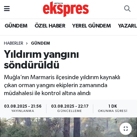
ÖZEL HABER
Nöbetçi Eczaneler
GÜNDEM
ÖZEL HABER
YEREL GÜNDEM
YAZAR
GÜNDEM
Hava Durumu
HABERLER
GÜNDEM
Yıldırım yangını
YEREL GÜNDEM
Trafik Durumu
söndürüldü
EKONOMİ
Süper Lig Puan Durumu ve Fikstür
Muğla’nın Marmaris ilçesinde yıldırım kaynaklı
çıkan orman yangını ekiplerin zamanında
KÜLTÜR - SANAT
Tüm Manşetler
müdahalesi ile kontrol altına alındı
SPOR
Son Dakika Haberleri
03.08.2025 - 21:56
03.08.2025 - 22:17
1 DK
YAYINLANMA
GÜNCELLEME
OKUNMA SÜRESI
SİYASET
Haber Arşivi
SAĞLIK