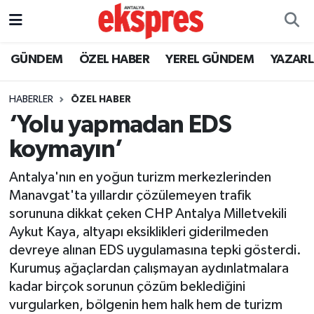
ÖZEL HABER
Nöbetçi Eczaneler
GÜNDEM
ÖZEL HABER
YEREL GÜNDEM
YAZAR
GÜNDEM
Hava Durumu
HABERLER
ÖZEL HABER
‘Yolu yapmadan EDS
YEREL GÜNDEM
Trafik Durumu
koymayın’
EKONOMİ
Süper Lig Puan Durumu ve Fikstür
Antalya'nın en yoğun turizm merkezlerinden
Manavgat'ta yıllardır çözülemeyen trafik
KÜLTÜR - SANAT
Tüm Manşetler
sorununa dikkat çeken CHP Antalya Milletvekili
Aykut Kaya, altyapı eksiklikleri giderilmeden
SPOR
Son Dakika Haberleri
devreye alınan EDS uygulamasına tepki gösterdi.
Kurumuş ağaçlardan çalışmayan aydınlatmalara
SİYASET
Haber Arşivi
kadar birçok sorunun çözüm beklediğini
SAĞLIK
vurgularken, bölgenin hem halk hem de turizm