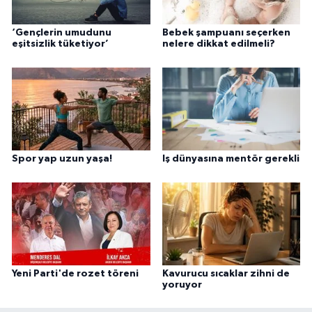
‘Gençlerin umudunu
Bebek şampuanı seçerken
eşitsizlik tüketiyor’
nelere dikkat edilmeli?
Spor yap uzun yaşa!
Iş dünyasına mentör gerekli
Yeni Parti'de rozet töreni
Kavurucu sıcaklar zihni de
yoruyor