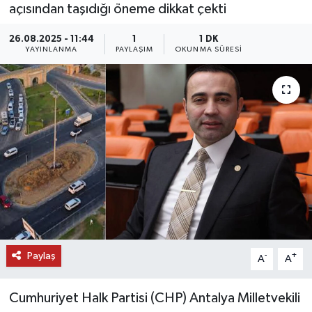
açısından taşıdığı öneme dikkat çekti
DÜNYA
26.08.2025 - 11:44
1
1 DK
YAYINLANMA
PAYLAŞIM
OKUNMA SÜRESI
EĞİTİM
TURİZM
RÖPORTAJ
VİDEO HABERLER
YAZARLAR
RESMİ İLAN
Paylaş
-
+
A
A
MAGAZİN
Cumhuriyet Halk Partisi (CHP) Antalya Milletvekili