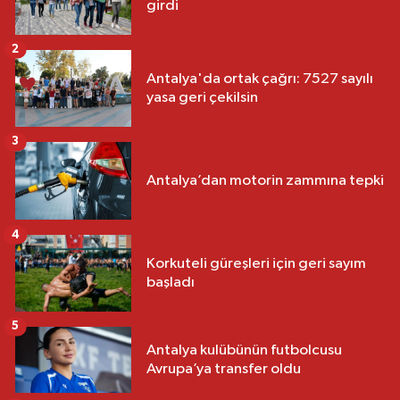
girdi
2
Antalya'da ortak çağrı: 7527 sayılı
yasa geri çekilsin
3
Antalya’dan motorin zammına tepki
4
Korkuteli güreşleri için geri sayım
başladı
5
Antalya kulübünün futbolcusu
Avrupa’ya transfer oldu