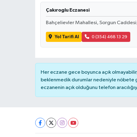
Çakıroglu Eczanesi
DÜNYA
Bahçelievler Mahallesi, Sorgun Caddes
EĞİTİM
Yol Tarifi Al
0 (354) 468 13 29
TURİZM
RÖPORTAJ
Her eczane gece boyunca açık olmayabilir, 
VİDEO HABERLER
beklenmedik durumlar nedeniyle nöbete g
eczanenin açık olduğunu telefon aracılığıyla 
YAZARLAR
RESMİ İLAN
MAGAZİN