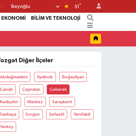
°
Beyoğlu
.1
31
18
EKONOMİ
BİLİM VE TEKNOLOJİ
32
38
%0
ozgat Diğer İlçeler
14
Akdağmadeni
Aydincik
Boğazliyan
Çandir
Çayiralan
Çekerek
Kadişehri
Merkez
Saraykent
Sarikaya
Sorgun
Şefaatli
Yenifakili
Yerköy