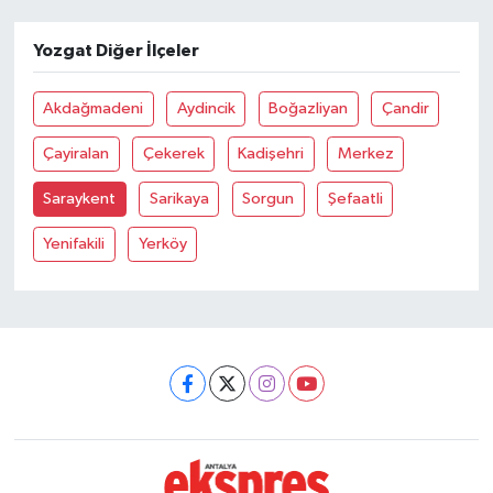
Yozgat Diğer İlçeler
Akdağmadeni
Aydincik
Boğazliyan
Çandir
Çayiralan
Çekerek
Kadişehri
Merkez
Saraykent
Sarikaya
Sorgun
Şefaatli
Yenifakili
Yerköy