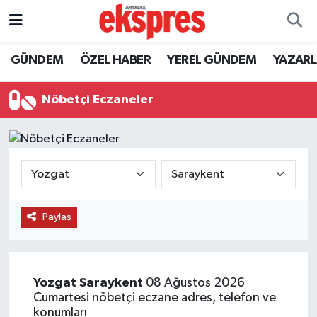
ÖZEL HABER
Nöbetçi Eczaneler
GÜNDEM
ÖZEL HABER
YEREL GÜNDEM
YAZAR
GÜNDEM
Hava Durumu
Nöbetçi Eczaneler
YEREL GÜNDEM
Trafik Durumu
EKONOMİ
Süper Lig Puan Durumu ve Fikstür
KÜLTÜR - SANAT
Tüm Manşetler
Paylaş
SPOR
Son Dakika Haberleri
SİYASET
Haber Arşivi
Yozgat
Saraykent
08 Ağustos 2026
Cumartesi nöbetçi eczane adres, telefon ve
SAĞLIK
konumları