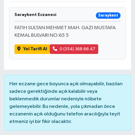
DÜNYA
Saraykent Eczanesi
Saraykent
EĞİTİM
FATIH SULTAN MEHMET MAH. GAZI MUSTAFA
KEMAL BULVARI NO:65 5
TURİZM
Yol Tarifi Al
0 (354) 368 66 47
RÖPORTAJ
VİDEO HABERLER
Her eczane gece boyunca açık olmayabilir, bazıları
YAZARLAR
sadece gerektiğinde açık kalabilir veya
beklenmedik durumlar nedeniyle nöbete
RESMİ İLAN
gelemeyebilir. Bu nedenle, yola çıkmadan önce
eczanenin açık olduğunu telefon aracılığıyla teyit
MAGAZİN
etmeniz iyi bir fikir olacaktır.