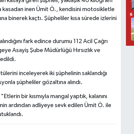
n kasaya giren şüpheli, yaklaşık 40 kilogram
da kasadan inen Ümit Ö., kendisini motosikletle
6
a binerek kaçtı. Şüpheliler kısa sürede izlerini
lındığını fark edince durumu 112 Acil Çağrı
lgeye Asayiş Şube Müdürlüğü Hırsızlık ve
edildi.
ülerini inceleyerek iki şüphelinin saklandığı
yonla şüpheliler gözaltına alındı.
"Etlerin bir kısmıyla mangal yaptık, kalanını
inin ardından adliyeye sevk edilen Ümit Ö. ile
utuklandı.