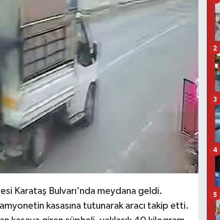
2
3
4
lesi Karataş Bulvarı'nda meydana geldi.
5
amyonetin kasasına tutunarak aracı takip etti.