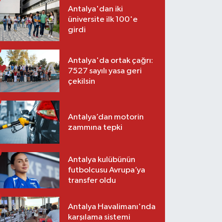
Antalya'dan iki
üniversite ilk 100'e
girdi
Antalya'da ortak çağrı:
7527 sayılı yasa geri
çekilsin
Antalya’dan motorin
zammına tepki
Antalya kulübünün
futbolcusu Avrupa’ya
transfer oldu
Antalya Havalimanı'nda
karşılama sistemi