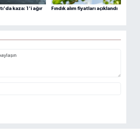
'da kaza: 1'i ağır
Fındık alım fiyatları açıklandı