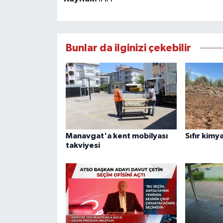
Bunlar da ilginizi çekebilir
Manavgat'a kent mobilyası
Sıfır kimya
takviyesi