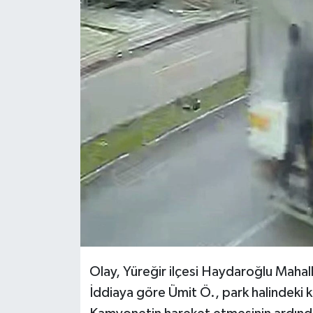
DÜNYA
EĞİTİM
TURİZM
RÖPORTAJ
VİDEO HABERLER
YAZARLAR
RESMİ İLAN
Olay, Yüreğir ilçesi Haydaroğlu Mahal
MAGAZİN
İddiaya göre Ümit Ö., park halindeki k