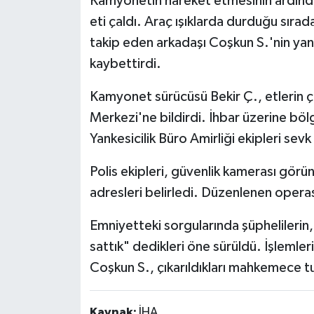
Kamyonetin hareket etmesinin ardında
eti çaldı. Araç ışıklarda durduğu sıra
takip eden arkadaşı Coşkun S.'nin yanın
kaybettirdi.
Kamyonet sürücüsü Bekir Ç., etlerin ça
Merkezi'ne bildirdi. İhbar üzerine bö
Yankesicilik Büro Amirliği ekipleri sevk 
Polis ekipleri, güvenlik kamerası görünt
adresleri belirledi. Düzenlenen operas
Emniyetteki sorgularında şüphelilerin, 
sattık" dedikleri öne sürüldü. İşlemler
Coşkun S., çıkarıldıkları mahkemece t
Kaynak:
İHA