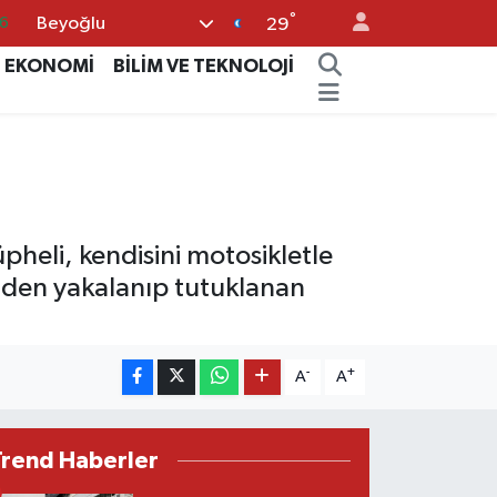
°
Beyoğlu
6
29
6
EKONOMİ
BİLİM VE TEKNOLOJİ
2
2
2
0
pheli, kendisini motosikletle
nden yakalanıp tutuklanan
-
+
A
A
Trend Haberler