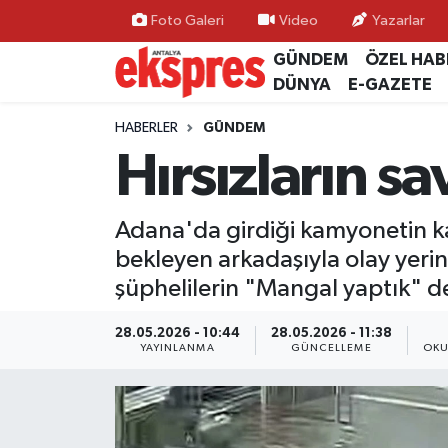
Foto Galeri
Video
Yazarlar
GÜNDEM
ÖZEL HAB
ÖZEL HABER
Nöbetçi Eczaneler
DÜNYA
E-GAZETE
GÜNDEM
Hava Durumu
HABERLER
GÜNDEM
Hırsızların sa
YEREL GÜNDEM
Trafik Durumu
Adana'da girdiği kamyonetin kas
EKONOMİ
Süper Lig Puan Durumu ve Fikstür
bekleyen arkadaşıyla olay yeri
KÜLTÜR - SANAT
Tüm Manşetler
şüphelilerin "Mangal yaptık" d
SPOR
Son Dakika Haberleri
28.05.2026 - 10:44
28.05.2026 - 11:38
YAYINLANMA
GÜNCELLEME
OKU
SİYASET
Haber Arşivi
SAĞLIK