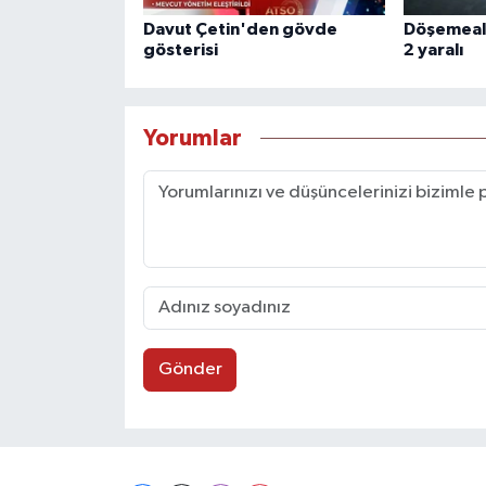
Davut Çetin'den gövde
Döşemealtı
gösterisi
2 yaralı
Yorumlar
Gönder