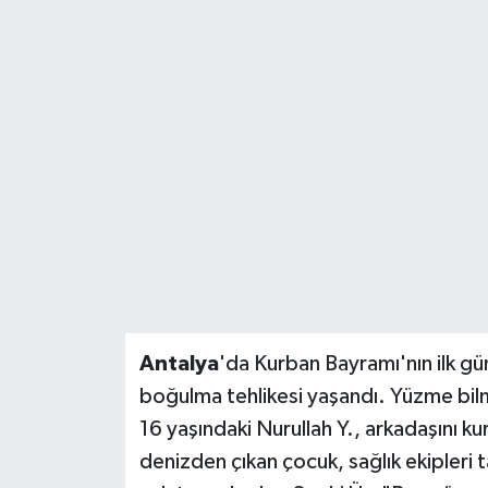
DÜNYA
EĞİTİM
TURİZM
RÖPORTAJ
VİDEO HABERLER
YAZARLAR
Antalya
'da Kurban Bayramı'nın ilk gü
RESMİ İLAN
boğulma tehlikesi yaşandı. Yüzme bil
16 yaşındaki Nurullah Y., arkadaşını ku
MAGAZİN
denizden çıkan çocuk, sağlık ekipleri t