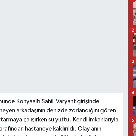
2
3
4
nünde Konyaaltı Sahili Varyant girişinde
meyen arkadaşının denizde zorlandığını gören
rtarmaya çalışırken su yuttu. Kendi imkanlarıyla
5
arafından hastaneye kaldırıldı. Olay anını