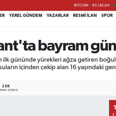
DOLAR
47,7106
%0.
EURO
55,1652
%0.
ER
YEREL GÜNDEM
YAZARLAR
RESMİ İLAN
SPOR
STERLİN
64,4046
%0.
GRAM ALTIN
6618.49
%2.
ant'ta bayram gün
BİST100
13.773
%-
BITCOIN
65.130,04
%1
 ilk gününde yürekleri ağza getiren boğul
 suların içinden çekip alan 16 yaşındaki ge
2 DK
NMA SÜRESI
1