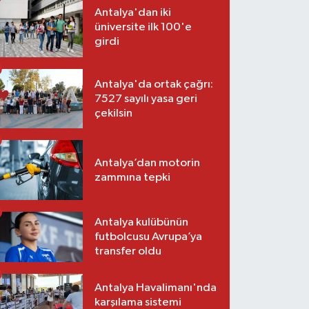
Antalya'dan iki
üniversite ilk 100'e
girdi
Antalya'da ortak çağrı:
7527 sayılı yasa geri
çekilsin
Antalya’dan motorin
zammına tepki
Antalya kulübünün
futbolcusu Avrupa’ya
transfer oldu
Antalya Havalimanı'nda
karşılama sistemi