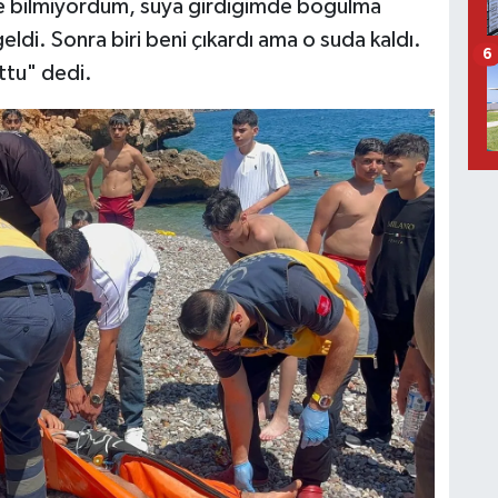
me bilmiyordum, suya girdiğimde boğulma
eldi. Sonra biri beni çıkardı ama o suda kaldı.
6
ttu" dedi.