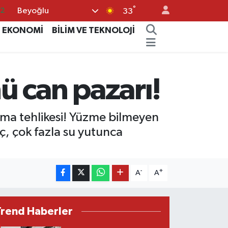
°
Beyoğlu
17
33
27
EKONOMİ
BİLİM VE TEKNOLOJİ
35
12
ü can pazarı!
19
.2
ma tehlikesi! Yüzme bilmeyen
nç, çok fazla su yutunca
-
+
A
A
Trend Haberler