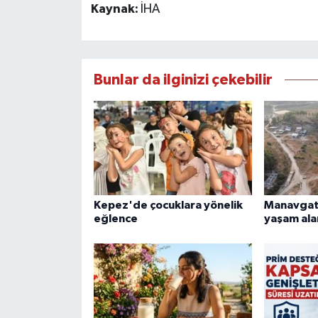
Kaynak:
İHA
Bunlar da ilginizi çekebilir
Kepez'de çocuklara yönelik
Manavgat
eğlence
yaşam ala