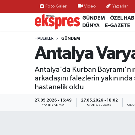
Foto Galeri
Video
Yazarlar
GÜNDEM
ÖZEL HAB
ÖZEL HABER
Nöbetçi Eczaneler
DÜNYA
E-GAZETE
GÜNDEM
Hava Durumu
HABERLER
GÜNDEM
Antalya Vary
YEREL GÜNDEM
Trafik Durumu
Antalya'da Kurban Bayramı'nın
EKONOMİ
Süper Lig Puan Durumu ve Fikstür
arkadaşını falezlerin yakınında
KÜLTÜR - SANAT
Tüm Manşetler
hastanelik oldu
SPOR
Son Dakika Haberleri
27.05.2026 - 16:49
27.05.2026 - 18:02
YAYINLANMA
GÜNCELLEME
OKU
SİYASET
Haber Arşivi
SAĞLIK