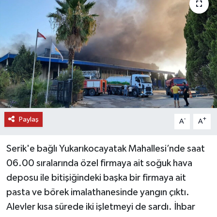
DÜNYA
EĞİTİM
TURİZM
RÖPORTAJ
VİDEO HABERLER
Paylaş
-
+
A
A
YAZARLAR
Serik'e bağlı Yukarıkocayatak Mahallesi’nde saat
06.00 sıralarında özel firmaya ait soğuk hava
RESMİ İLAN
deposu ile bitişiğindeki başka bir firmaya ait
MAGAZİN
pasta ve börek imalathanesinde yangın çıktı.
Alevler kısa sürede iki işletmeyi de sardı. İhbar