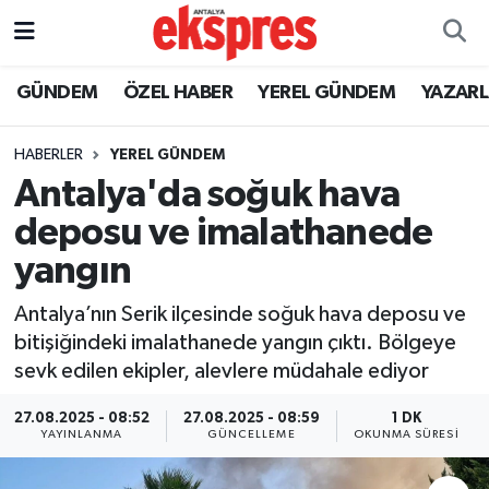
ÖZEL HABER
Nöbetçi Eczaneler
GÜNDEM
ÖZEL HABER
YEREL GÜNDEM
YAZAR
GÜNDEM
Hava Durumu
HABERLER
YEREL GÜNDEM
Antalya'da soğuk hava
YEREL GÜNDEM
Trafik Durumu
deposu ve imalathanede
EKONOMİ
Süper Lig Puan Durumu ve Fikstür
yangın
KÜLTÜR - SANAT
Tüm Manşetler
Antalya’nın Serik ilçesinde soğuk hava deposu ve
bitişiğindeki imalathanede yangın çıktı. Bölgeye
SPOR
Son Dakika Haberleri
sevk edilen ekipler, alevlere müdahale ediyor
SİYASET
Haber Arşivi
27.08.2025 - 08:52
27.08.2025 - 08:59
1 DK
YAYINLANMA
GÜNCELLEME
OKUNMA SÜRESI
SAĞLIK