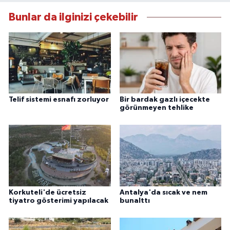
Bunlar da ilginizi çekebilir
Telif sistemi esnafı zorluyor
Bir bardak gazlı içecekte
görünmeyen tehlike
Korkuteli'de ücretsiz
Antalya'da sıcak ve nem
tiyatro gösterimi yapılacak
bunalttı