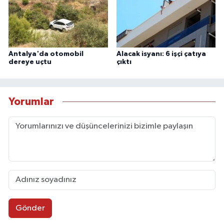
Antalya'da otomobil
Alacak isyanı: 6 işçi çatıya
dereye uçtu
çıktı
Yorumlar
Gönder