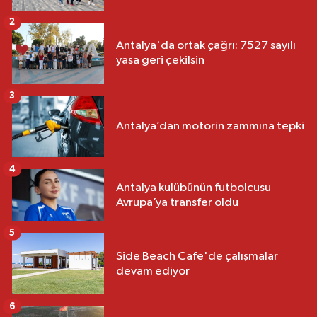
2
Antalya'da ortak çağrı: 7527 sayılı
yasa geri çekilsin
3
Antalya’dan motorin zammına tepki
4
Antalya kulübünün futbolcusu
Avrupa’ya transfer oldu
5
Side Beach Cafe'de çalışmalar
devam ediyor
6