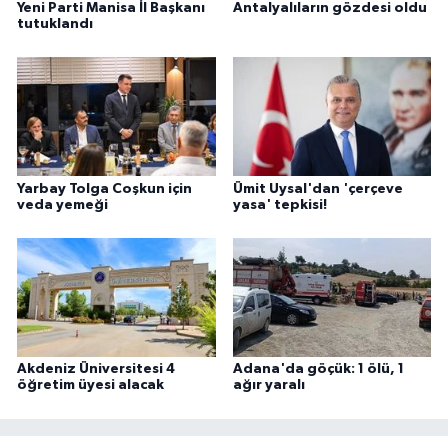
Yeni Parti Manisa İl Başkanı
Antalyalıların gözdesi oldu
tutuklandı
Yarbay Tolga Coşkun için
Ümit Uysal'dan 'çerçeve
veda yemeği
yasa' tepkisi!
Akdeniz Üniversitesi 4
Adana'da göçük: 1 ölü, 1
öğretim üyesi alacak
ağır yaralı