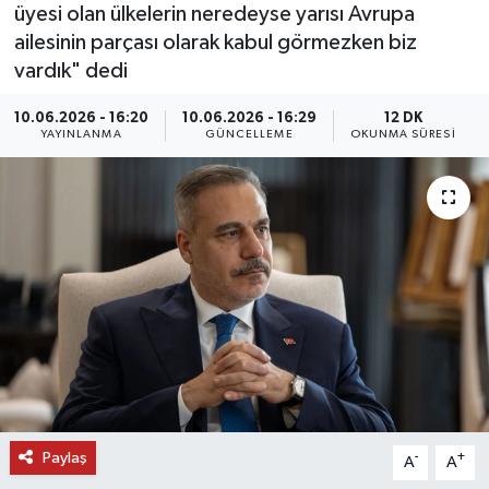
üyesi olan ülkelerin neredeyse yarısı Avrupa
DÜNYA
ailesinin parçası olarak kabul görmezken biz
vardık" dedi
EĞİTİM
10.06.2026 - 16:20
10.06.2026 - 16:29
12 DK
YAYINLANMA
GÜNCELLEME
OKUNMA SÜRESI
TURİZM
RÖPORTAJ
VİDEO HABERLER
YAZARLAR
RESMİ İLAN
MAGAZİN
Paylaş
-
+
A
A