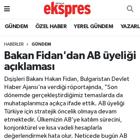
ÖZEL HABER
Nöbetçi Eczaneler
GÜNDEM
ÖZEL HABER
YEREL GÜNDEM
YAZAR
GÜNDEM
Hava Durumu
HABERLER
GÜNDEM
Bakan Fidan'dan AB üyeliği
YEREL GÜNDEM
Trafik Durumu
açıklaması
EKONOMİ
Süper Lig Puan Durumu ve Fikstür
Dışişleri Bakanı Hakan Fidan, Bulgaristan Devlet
Haber Ajansı'na verdiği röportajında, "Son
KÜLTÜR - SANAT
Tüm Manşetler
dönemde gerçekleştirdiğimiz temaslarda da
muhataplarımıza açıkça ifade ettik. AB üyeliği
SPOR
Son Dakika Haberleri
Türkiye için stratejik öncelik olmaya devam
etmektedir. Ülkemizin AB'ye katılım sürecini,
SİYASET
Haber Arşivi
konjonktürel ve kısa vadeli hesaplarla
SAĞLIK
değerlendirmek hata olur. Neticede bugün AB