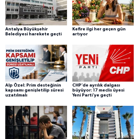
Antalya Büyükşehir
Kefire ilgi her geçen gün
Belediyesi harekete geçti
artıyor
Alp Özel: Prim desteğinin
CHP’de ayrılık dalgası
kapsamı genişletilip süresi
büyüyor: 17 meclis üyesi
uzatılmalı
Yeni Parti’ye geçti