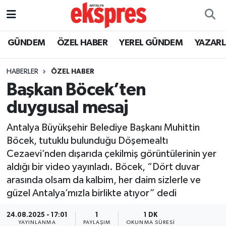
ÖZEL HABER
Nöbetçi Eczaneler
GÜNDEM
ÖZEL HABER
YEREL GÜNDEM
YAZAR
GÜNDEM
Hava Durumu
HABERLER
ÖZEL HABER
Başkan Böcek’ten
YEREL GÜNDEM
Trafik Durumu
duygusal mesaj
EKONOMİ
Süper Lig Puan Durumu ve Fikstür
Antalya Büyükşehir Belediye Başkanı Muhittin
Böcek, tutuklu bulunduğu Döşemealtı
KÜLTÜR - SANAT
Tüm Manşetler
Cezaevi’nden dışarıda çekilmiş görüntülerinin yer
aldığı bir video yayınladı. Böcek, “Dört duvar
SPOR
Son Dakika Haberleri
arasında olsam da kalbim, her daim sizlerle ve
güzel Antalya’mızla birlikte atıyor” dedi
SİYASET
Haber Arşivi
24.08.2025 - 17:01
1
1 DK
SAĞLIK
YAYINLANMA
PAYLAŞIM
OKUNMA SÜRESI