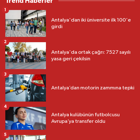
Trend Haberler
1
Antalya'dan iki üniversite ilk 100'e
girdi
2
Antalya'da ortak çağrı: 7527 sayılı
yasa geri çekilsin
3
Antalya’dan motorin zammına tepki
4
Antalya kulübünün futbolcusu
Avrupa’ya transfer oldu
5