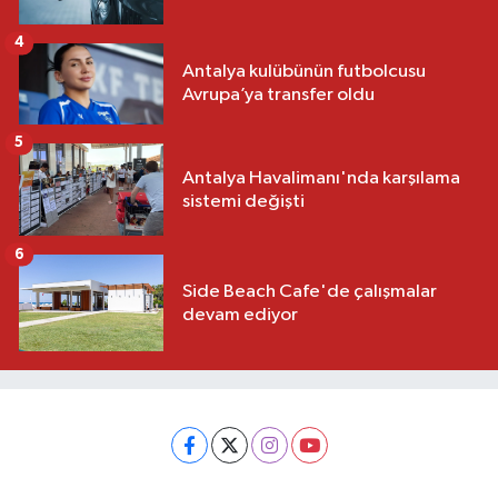
4
Antalya kulübünün futbolcusu
Avrupa’ya transfer oldu
5
Antalya Havalimanı'nda karşılama
sistemi değişti
6
Side Beach Cafe'de çalışmalar
devam ediyor