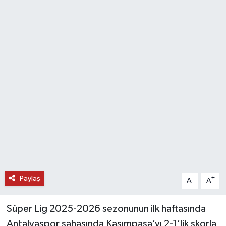
DÜNYA
EĞİTİM
TURİZM
RÖPORTAJ
VİDEO HABERLER
YAZARLAR
RESMİ İLAN
Paylaş
-
+
A
A
MAGAZİN
Süper Lig 2025-2026 sezonunun ilk haftasında
Antalyaspor sahasında Kasımpaşa’yı 2-1’lik skorla