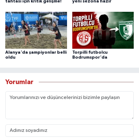
tahtası için kritik gelişme!
yeni sezona hazır
Alanya'da şampiyonlar belli
Torpilli futbolcu
oldu
Bodrumspor'da
Yorumlar