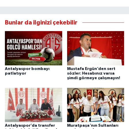
Bunlar da ilginizi çekebilir
Antalyaspor bombayı
Mustafa Ergün’den sert
patlatıyor
sözler: Hesabınız varsa
şimdi görmeye çalışmayın!
Antalyaspor’da transfer
Muratpaşa'nın Sultanları