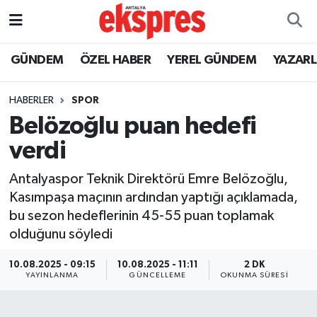
ÖZEL HABER
Nöbetçi Eczaneler
GÜNDEM
ÖZEL HABER
YEREL GÜNDEM
YAZAR
GÜNDEM
Hava Durumu
HABERLER
SPOR
Belözoğlu puan hedefi
YEREL GÜNDEM
Trafik Durumu
verdi
EKONOMİ
Süper Lig Puan Durumu ve Fikstür
Antalyaspor Teknik Direktörü Emre Belözoğlu,
Kasımpaşa maçının ardından yaptığı açıklamada,
KÜLTÜR - SANAT
Tüm Manşetler
bu sezon hedeflerinin 45-55 puan toplamak
olduğunu söyledi
SPOR
Son Dakika Haberleri
10.08.2025 - 09:15
10.08.2025 - 11:11
2 DK
SİYASET
Haber Arşivi
YAYINLANMA
GÜNCELLEME
OKUNMA SÜRESI
SAĞLIK