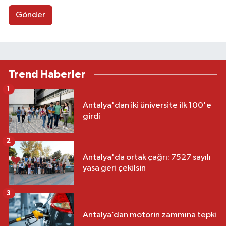
Gönder
Trend Haberler
1
Antalya'dan iki üniversite ilk 100'e
girdi
2
Antalya'da ortak çağrı: 7527 sayılı
yasa geri çekilsin
3
Antalya’dan motorin zammına tepki