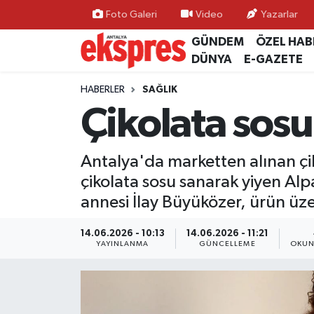
Foto Galeri
Video
Yazarlar
GÜNDEM
ÖZEL HAB
ÖZEL HABER
Nöbetçi Eczaneler
DÜNYA
E-GAZETE
GÜNDEM
Hava Durumu
HABERLER
SAĞLIK
Çikolata sosu
YEREL GÜNDEM
Trafik Durumu
Antalya'da marketten alınan çik
EKONOMİ
Süper Lig Puan Durumu ve Fikstür
çikolata sosu sanarak yiyen Al
KÜLTÜR - SANAT
Tüm Manşetler
annesi İlay Büyüközer, ürün üze
SPOR
Son Dakika Haberleri
14.06.2026 - 10:13
14.06.2026 - 11:21
YAYINLANMA
GÜNCELLEME
OKUN
SİYASET
Haber Arşivi
SAĞLIK