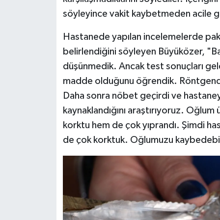
söyleyince vakit kaybetmeden acile gi
Hastanede yapılan incelemelerde pake
belirlendiğini söyleyen Büyüközer, "B
düşünmedik. Ancak test sonuçları geld
madde olduğunu öğrendik. Röntgende
Daha sonra nöbet geçirdi ve hastaney
kaynaklandığını araştırıyoruz. Oğlum
korktu hem de çok yıprandı. Şimdi ha
de çok korktuk. Oğlumuzu kaybedebili