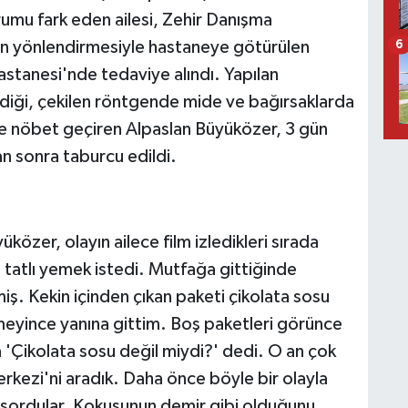
umu fark eden ailesi, Zehir Danışma
zin yönlendirmesiyle hastaneye götürülen
6
stanesi'nde tedaviye alındı. Yapılan
diği, çekilen röntgende mide ve bağırsaklarda
de nöbet geçiren Alpaslan Büyüközer, 3 gün
n sonra taburcu edildi.
üközer, olayın ailece film izledikleri sırada
tatlı yemek istedi. Mutfağa gittiğinde
iş. Kekin içinden çıkan paketi çikolata sosu
eyince yanına gittim. Boş paketleri görünce
 'Çikolata sosu değil miydi?' dedi. O an çok
kezi'ni aradık. Daha önce böyle bir olayla
ini sordular. Kokusunun demir gibi olduğunu