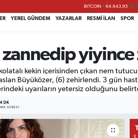
DOLAR
47,6704
%
EURO
55,0406
%-0.
ER
YEREL GÜNDEM
YAZARLAR
RESMİ İLAN
SPOR
STERLİN
64,2143
%
GRAM ALTIN
6500.87
%0.
 zannedip yiyince 
BİST100
13.799
%7
BITCOIN
64.643,95
%0.
olatalı kekin içerisinden çıkan nem tutucu 
paslan Büyüközer, (6) zehirlendi. 3 gün h
rindeki uyarıların yetersiz olduğunu belirt
4 DK
MA SÜRESI
1