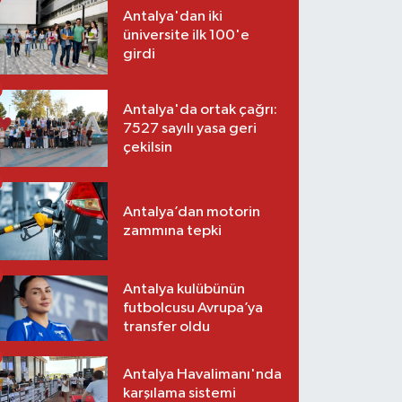
Antalya'dan iki
üniversite ilk 100'e
girdi
Antalya'da ortak çağrı:
7527 sayılı yasa geri
çekilsin
Antalya’dan motorin
zammına tepki
Antalya kulübünün
futbolcusu Avrupa’ya
transfer oldu
Antalya Havalimanı'nda
karşılama sistemi