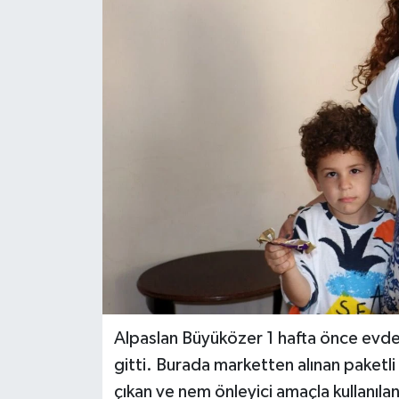
DÜNYA
EĞİTİM
TURİZM
RÖPORTAJ
VİDEO HABERLER
YAZARLAR
RESMİ İLAN
Alpaslan Büyüközer 1 hafta önce evde a
MAGAZİN
gitti. Burada marketten alınan paketli 
çıkan ve nem önleyici amaçla kullanıla