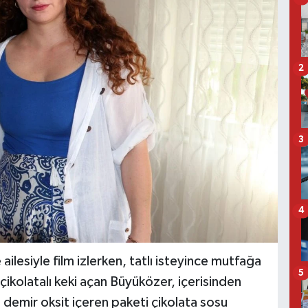
2
3
4
ilesiyle film izlerken, tatlı isteyince mutfağa
5
çikolatalı keki açan Büyüközer, içerisinden
n demir oksit içeren paketi çikolata sosu