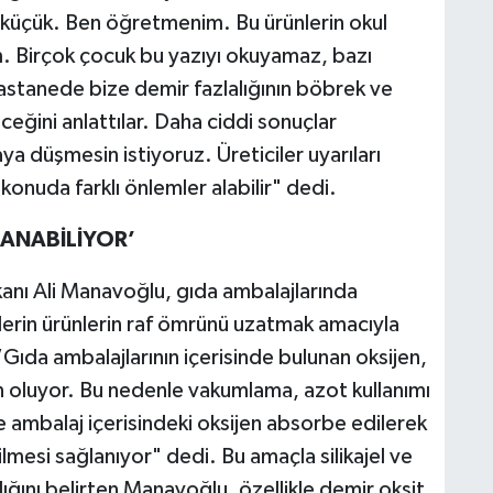
k küçük. Ben öğretmenim. Bu ürünlerin okul
m. Birçok çocuk bu yazıyı okuyamaz, bazı
astanede bize demir fazlalığının böbrek ve
eğini anlattılar. Daha ciddi sonuçlar
ya düşmesin istiyoruz. Üreticiler uyarıları
konuda farklı önlemler alabilir" dedi.
ANABİLİYOR’
anı Ali Manavoğlu, gıda ambalajlarında
lerin ürünlerin raf ömrünü uzatmak amacıyla
“Gıda ambalajlarının içerisinde bulunan oksijen,
n oluyor. Bu nedenle vakumlama, azot kullanımı
 ambalaj içerisindeki oksijen absorbe edilerek
mesi sağlanıyor" dedi. Bu amaçla silikajel ve
ldığını belirten Manavoğlu, özellikle demir oksit