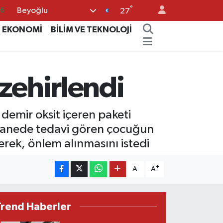
°
Beyoğlu
0
27
08
EKONOMİ
BİLİM VE TEKNOLOJİ
0
12
zehirlendi
0
16
demir oksit içeren paketi
astanede tedavi gören çocuğun
erek, önlem alınmasını istedi
-
+
A
A
Trend Haberler