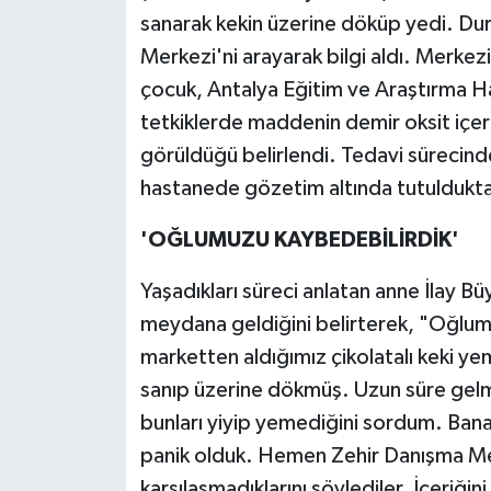
sanarak kekin üzerine döküp yedi. Dur
Merkezi'ni arayarak bilgi aldı. Merke
çocuk, Antalya Eğitim ve Araştırma Ha
tetkiklerde maddenin demir oksit içer
görüldüğü belirlendi. Tedavi sürecin
hastanede gözetim altında tutuldukta
'OĞLUMUZU KAYBEDEBİLİRDİK'
Yaşadıkları süreci anlatan anne İlay Büy
meydana geldiğini belirterek, "Oğlum 
marketten aldığımız çikolatalı keki yem
sanıp üzerine dökmüş. Uzun süre gelm
bunları yiyip yemediğini sordum. Bana
panik olduk. Hemen Zehir Danışma Mer
karşılaşmadıklarını söylediler. İçeriğ