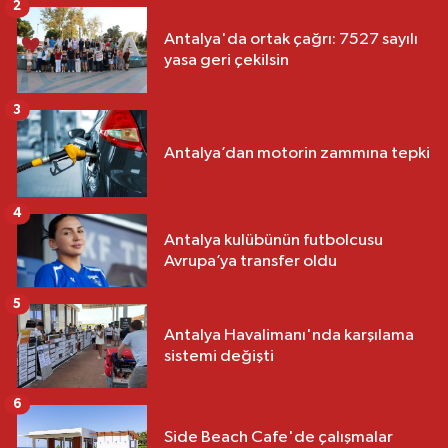
2
Antalya'da ortak çağrı: 7527 sayılı
yasa geri çekilsin
3
Antalya’dan motorin zammına tepki
4
Antalya kulübünün futbolcusu
Avrupa’ya transfer oldu
5
Antalya Havalimanı'nda karşılama
sistemi değişti
6
Side Beach Cafe'de çalışmalar