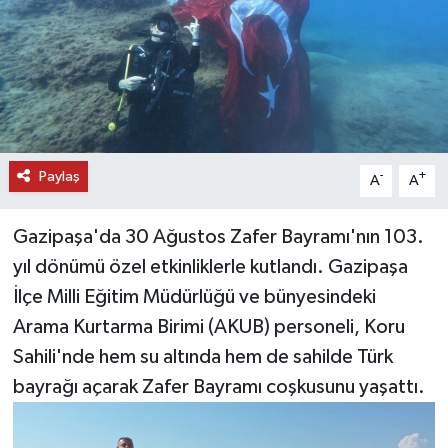
DÜNYA
EĞİTİM
TURİZM
Paylaş
-
+
A
A
RÖPORTAJ
Gazipaşa'da 30 Ağustos Zafer Bayramı'nın 103.
VİDEO HABERLER
yıl dönümü özel etkinliklerle kutlandı. Gazipaşa
YAZARLAR
İlçe Milli Eğitim Müdürlüğü ve bünyesindeki
Arama Kurtarma Birimi (AKUB) personeli, Koru
RESMİ İLAN
Sahili'nde hem su altında hem de sahilde Türk
bayrağı açarak Zafer Bayramı coşkusunu yaşattı.
MAGAZİN