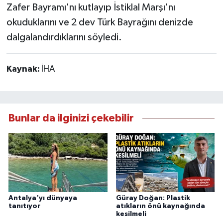
Zafer Bayramı'nı kutlayıp İstiklal Marşı'nı
okuduklarını ve 2 dev Türk Bayrağını denizde
dalgalandırdıklarını söyledi.
Kaynak:
İHA
Bunlar da ilginizi çekebilir
Antalya'yı dünyaya
Güray Doğan: Plastik
tanıtıyor
atıkların önü kaynağında
kesilmeli