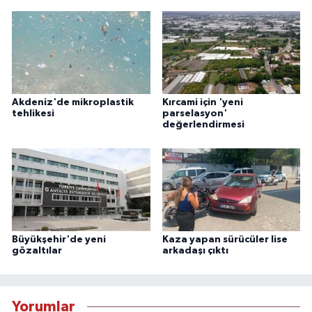
Akdeniz'de mikroplastik
Kırcami için 'yeni
tehlikesi
parselasyon'
değerlendirmesi
Büyükşehir'de yeni
Kaza yapan sürücüler lise
gözaltılar
arkadaşı çıktı
Yorumlar