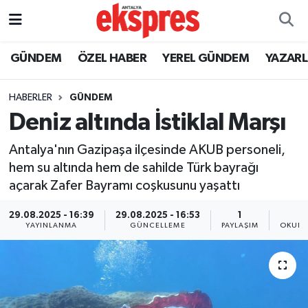
ÖZEL HABER
Nöbetçi Eczaneler
GÜNDEM
ÖZEL HABER
YEREL GÜNDEM
YAZAR
GÜNDEM
Hava Durumu
HABERLER
GÜNDEM
Deniz altında İstiklal Marşı
YEREL GÜNDEM
Trafik Durumu
Antalya'nın Gazipaşa ilçesinde AKUB personeli,
EKONOMİ
Süper Lig Puan Durumu ve Fikstür
hem su altında hem de sahilde Türk bayrağı
açarak Zafer Bayramı coşkusunu yaşattı
KÜLTÜR - SANAT
Tüm Manşetler
29.08.2025 - 16:39
29.08.2025 - 16:53
1
SPOR
Son Dakika Haberleri
YAYINLANMA
GÜNCELLEME
PAYLAŞIM
OKUNM
SİYASET
Haber Arşivi
SAĞLIK