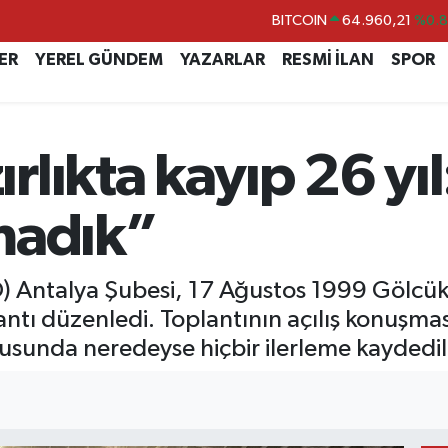
DOLAR
47,7436
%0.
EURO
55,2510
%0.
ER
YEREL GÜNDEM
YAZARLAR
RESMİ İLAN
SPOR
STERLİN
64,4811
%0.
GRAM ALTIN
6660.55
%0.
lıkta kayıp 26 yıl
BİST100
13.779
%-
BITCOIN
64.960,21
%0.
madık”
O) Antalya Şubesi, 17 Ağustos 1999 Gölcü
plantı düzenledi. Toplantının açılış konuş
sunda neredeyse hiçbir ilerleme kaydedil