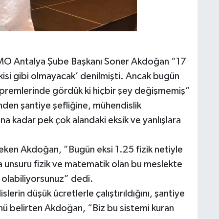
 İMO Antalya Şube Başkanı Soner Akdoğan “17
kisi gibi olmayacak’ denilmişti. Ancak bugün
premlerinde gördük ki hiçbir şey değişmemiş”
den şantiye şefliğine, mühendislik
a kadar pek çok alandaki eksik ve yanlışlara
çeken Akdoğan, ”Bugün eksi 1.25 fizik netiyle
na unsuru fizik ve matematik olan bu meslekte
 olabiliyorsunuz” dedi.
rin düşük ücretlerle çalıştırıldığını, şantiye
ünü belirten Akdoğan, “Biz bu sistemi kuran