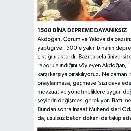
1500 BİNA DEPREME DAYANIKSIZ
Akdoğan, Çorum ve Yalova’da bazı inş
yaptığı ve 1500’e yakın binanın depre
çıktığını aktardı. Bazı tabela üniversi
raporu alındığını söyleyen Akdoğan, “
karşı karşıya bırakılıyoruz. Ne zaman 
onaylanmasa, geçmese ‘sizi dava edec
mevzuat ve yönetmeliklere uygun değil.
şeylerin değişmesi gerekiyor. Bazı me
Bundan sonra İnşaat Mühendisleri Odası
da, usulsüz beton dökeni de takip edec