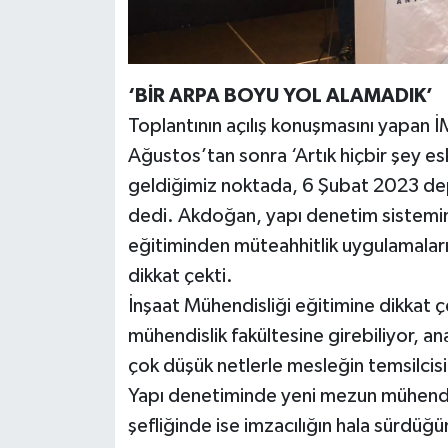
‘BİR ARPA BOYU YOL ALAMADIK’
Toplantının açılış konuşmasını yapan
Ağustos’tan sonra ‘Artık hiçbir şey es
geldiğimiz noktada, 6 Şubat 2023 de
dedi. Akdoğan, yapı denetim sistemin
eğitiminden müteahhitlik uygulamaların
dikkat çekti.
İnşaat Mühendisliği eğitimine dikkat 
mühendislik fakültesine girebiliyor, a
çok düşük netlerle mesleğin temsilcisi
Yapı denetiminde yeni mezun mühendisle
şefliğinde ise imzacılığın hala sürdüğ