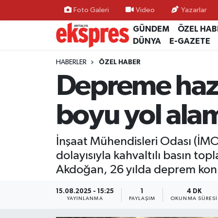
Foto Galeri
Video
Yazarlar
GÜNDEM
ÖZEL HAB
ÖZEL HABER
Nöbetçi Eczaneler
DÜNYA
E-GAZETE
GÜNDEM
Hava Durumu
HABERLER
ÖZEL HABER
Depreme hazır
YEREL GÜNDEM
Trafik Durumu
boyu yol ala
EKONOMİ
Süper Lig Puan Durumu ve Fikstür
KÜLTÜR - SANAT
Tüm Manşetler
İnşaat Mühendisleri Odası (İM
dolayısıyla kahvaltılı basın to
SPOR
Son Dakika Haberleri
Akdoğan, 26 yılda deprem konu
SİYASET
Haber Arşivi
15.08.2025 - 15:25
1
4 DK
YAYINLANMA
PAYLAŞIM
OKUNMA SÜRESI
SAĞLIK