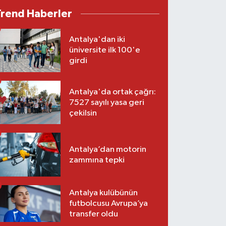
Trend Haberler
Antalya'dan iki
üniversite ilk 100'e
girdi
Antalya'da ortak çağrı:
7527 sayılı yasa geri
çekilsin
Antalya’dan motorin
zammına tepki
Antalya kulübünün
futbolcusu Avrupa’ya
transfer oldu