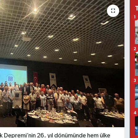
1
2
3
4
k Depremi’nin 26. yıl dönümünde hem ülke