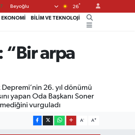
°
Beyoğlu
18
26
32
EKONOMİ
BİLİM VE TEKNOLOJİ
38
03
: “Bir arpa
14
87
k Depremi’nin 26. yıl dönümü
masını yapan Oda Başkanı Soner
mediğini vurguladı
-
+
A
A