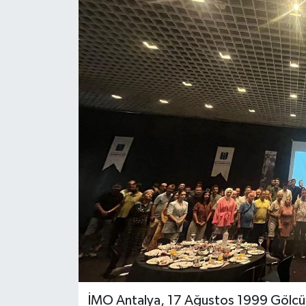
DÜNYA
EĞİTİM
TURİZM
RÖPORTAJ
VİDEO HABERLER
YAZARLAR
RESMİ İLAN
MAGAZİN
İMO Antalya, 17 Ağustos 1999 Gölcü