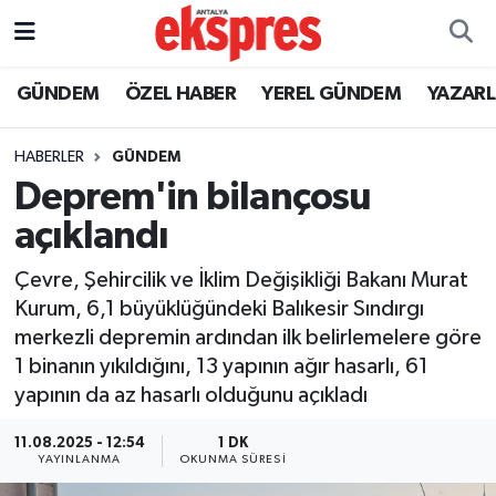
ÖZEL HABER
Nöbetçi Eczaneler
GÜNDEM
ÖZEL HABER
YEREL GÜNDEM
YAZAR
GÜNDEM
Hava Durumu
HABERLER
GÜNDEM
Deprem'in bilançosu
YEREL GÜNDEM
Trafik Durumu
açıklandı
EKONOMİ
Süper Lig Puan Durumu ve Fikstür
Çevre, Şehircilik ve İklim Değişikliği Bakanı Murat
Kurum, 6,1 büyüklüğündeki Balıkesir Sındırgı
KÜLTÜR - SANAT
Tüm Manşetler
merkezli depremin ardından ilk belirlemelere göre
1 binanın yıkıldığını, 13 yapının ağır hasarlı, 61
SPOR
Son Dakika Haberleri
yapının da az hasarlı olduğunu açıkladı
SİYASET
Haber Arşivi
11.08.2025 - 12:54
1 DK
YAYINLANMA
OKUNMA SÜRESI
SAĞLIK