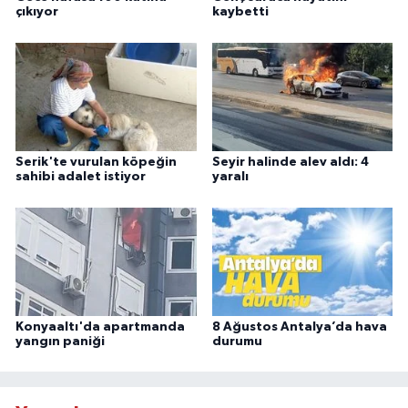
çıkıyor
kaybetti
Serik'te vurulan köpeğin
Seyir halinde alev aldı: 4
sahibi adalet istiyor
yaralı
Konyaaltı'da apartmanda
8 Ağustos Antalya’da hava
yangın paniği
durumu