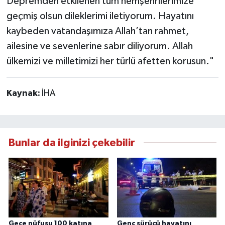
Depremden etkilenen tüm hemşehrilerimize
geçmiş olsun dileklerimi iletiyorum. Hayatını
kaybeden vatandaşımıza Allah’tan rahmet,
ailesine ve sevenlerine sabır diliyorum. Allah
ülkemizi ve milletimizi her türlü afetten korusun."
Kaynak:
İHA
Bunlar da ilginizi çekebilir
Gece nüfusu 100 katına
Genç sürücü hayatını