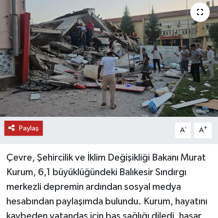
DÜNYA
EĞİTİM
TURİZM
RÖPORTAJ
VİDEO HABERLER
Paylaş
-
+
A
A
YAZARLAR
Çevre, Şehircilik ve İklim Değişikliği Bakanı Murat
RESMİ İLAN
Kurum, 6,1 büyüklüğündeki Balıkesir Sındırgı
merkezli depremin ardından sosyal medya
MAGAZİN
hesabından paylaşımda bulundu. Kurum, hayatını
kaybeden vatandaş için baş sağlığı diledi, hasar