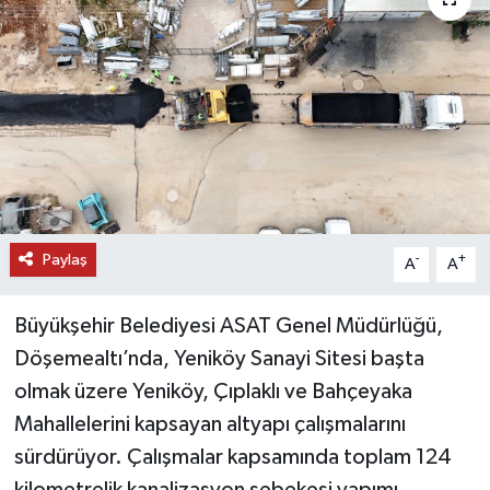
DÜNYA
EĞİTİM
TURİZM
RÖPORTAJ
Paylaş
VİDEO HABERLER
-
+
A
A
YAZARLAR
Büyükşehir Belediyesi ASAT Genel Müdürlüğü,
Döşemealtı’nda, Yeniköy Sanayi Sitesi başta
RESMİ İLAN
olmak üzere Yeniköy, Çıplaklı ve Bahçeyaka
Mahallelerini kapsayan altyapı çalışmalarını
MAGAZİN
sürdürüyor. Çalışmalar kapsamında toplam 124
kilometrelik kanalizasyon şebekesi yapımı