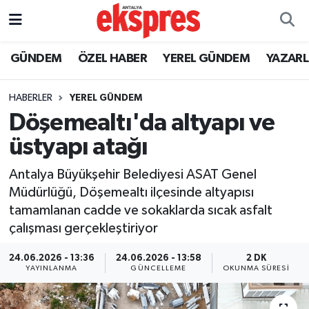
ÖZEL HABER
Nöbetçi Eczaneler
GÜNDEM
ÖZEL HABER
YEREL GÜNDEM
YAZAR
GÜNDEM
Hava Durumu
HABERLER
YEREL GÜNDEM
Döşemealtı'da altyapı ve
YEREL GÜNDEM
Trafik Durumu
üstyapı atağı
EKONOMİ
Süper Lig Puan Durumu ve Fikstür
Antalya Büyükşehir Belediyesi ASAT Genel
Müdürlüğü, Döşemealtı ilçesinde altyapısı
KÜLTÜR - SANAT
Tüm Manşetler
tamamlanan cadde ve sokaklarda sıcak asfalt
çalışması gerçekleştiriyor
SPOR
Son Dakika Haberleri
24.06.2026 - 13:36
24.06.2026 - 13:58
2 DK
SİYASET
Haber Arşivi
YAYINLANMA
GÜNCELLEME
OKUNMA SÜRESI
SAĞLIK