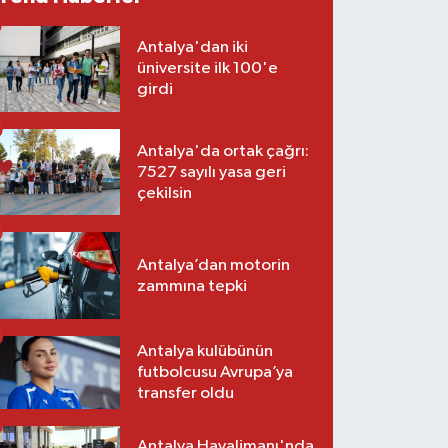
Antalya'dan iki
üniversite ilk 100'e
girdi
Antalya'da ortak çağrı:
7527 sayılı yasa geri
çekilsin
Antalya’dan motorin
zammına tepki
Antalya kulübünün
futbolcusu Avrupa’ya
transfer oldu
Antalya Havalimanı'nda