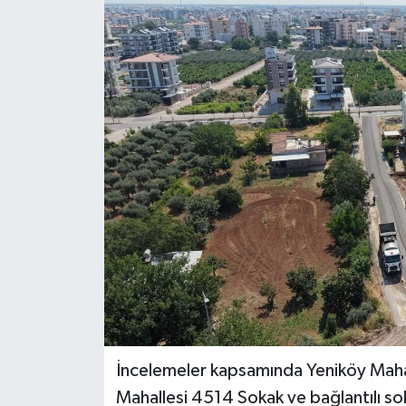
DÜNYA
EĞİTİM
TURİZM
RÖPORTAJ
VİDEO HABERLER
YAZARLAR
RESMİ İLAN
MAGAZİN
İncelemeler kapsamında Yeniköy Mahal
Mahallesi 4514 Sokak ve bağlantılı so