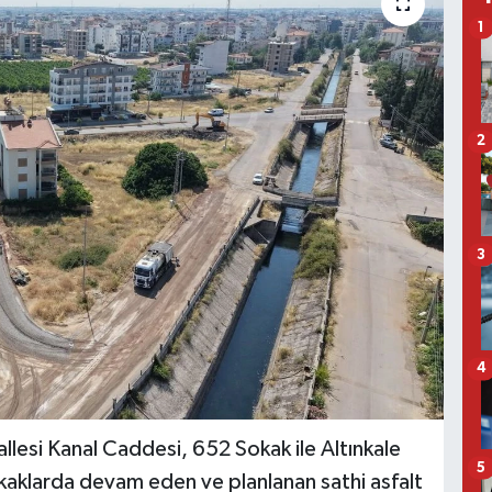
1
2
3
4
lesi Kanal Caddesi, 652 Sokak ile Altınkale
5
kaklarda devam eden ve planlanan sathi asfalt