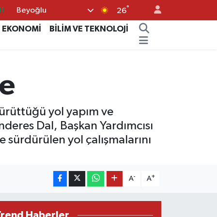
°
Beyoğlu
18
26
32
EKONOMİ
BİLİM VE TEKNOLOJİ
38
03
me
14
11
yürüttüğü yol yapım ve
nderes Dal, Başkan Yardımcısı
e sürdürülen yol çalışmalarını
-
+
A
A
Trend Haberler