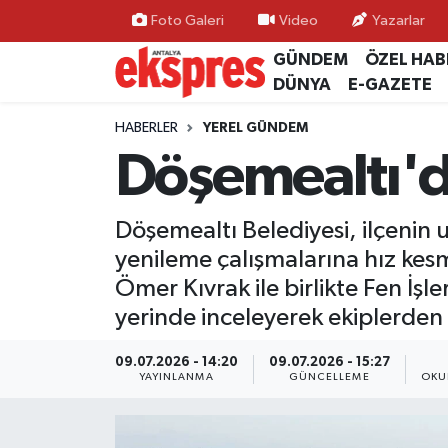
Foto Galeri
Video
Yazarlar
GÜNDEM
ÖZEL HAB
ÖZEL HABER
Nöbetçi Eczaneler
DÜNYA
E-GAZETE
GÜNDEM
Hava Durumu
HABERLER
YEREL GÜNDEM
Döşemealtı'd
YEREL GÜNDEM
Trafik Durumu
Döşemealtı Belediyesi, ilçenin
EKONOMİ
Süper Lig Puan Durumu ve Fikstür
yenileme çalışmalarına hız ke
KÜLTÜR - SANAT
Tüm Manşetler
Ömer Kıvrak ile birlikte Fen İşl
yerinde inceleyerek ekiplerden
SPOR
Son Dakika Haberleri
09.07.2026 - 14:20
09.07.2026 - 15:27
YAYINLANMA
GÜNCELLEME
OKU
SİYASET
Haber Arşivi
SAĞLIK