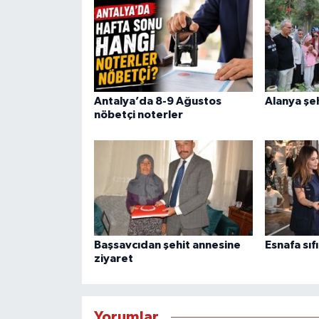
Antalya’da 8-9 Ağustos
Alanya şeh
nöbetçi noterler
Başsavcıdan şehit annesine
Esnafa sıfı
ziyaret
Yorumlar