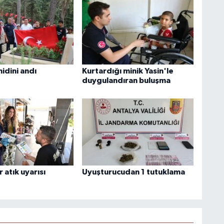
idini andı
Kurtardığı minik Yasin'le
duygulandıran buluşma
r atık uyarısı
Uyuşturucudan 1 tutuklama