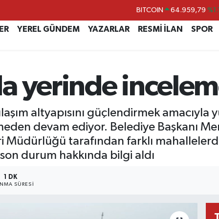
DOLAR
47,7436
%0.
EURO
55,2510
%0.
ER
YEREL GÜNDEM
YAZARLAR
RESMİ İLAN
SPOR
STERLİN
64,4811
%0.
GRAM ALTIN
6660.55
%0.
a yerinde incele
BİST100
13.779
%-
BITCOIN
64.959,79
%1.
 ulaşım altyapısını güçlendirmek amacıyla 
smeden devam ediyor. Belediye Başkanı Me
eri Müdürlüğü tarafından farklı mahallelerd
 son durum hakkında bilgi aldı
1 DK
NMA SÜRESI