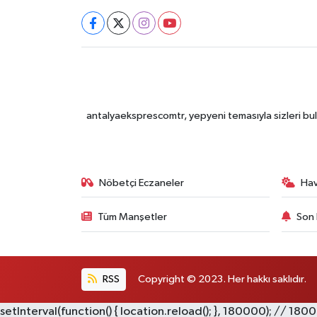
antalyaeksprescomtr, yepyeni temasıyla sizleri bulu
Nöbetçi Eczaneler
Ha
Tüm Manşetler
Son 
RSS
Copyright © 2023. Her hakkı saklıdır.
setInterval(function() { location.reload(); }, 180000); // 180