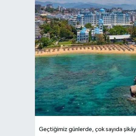
DÜNYA
EĞİTİM
TURİZM
RÖPORTAJ
VİDEO HABERLER
YAZARLAR
RESMİ İLAN
MAGAZİN
Geçtiğimiz günlerde, çok sayıda şikây