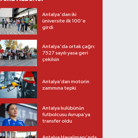
Antalya'dan iki
üniversite ilk 100'e
girdi
Antalya'da ortak çağrı:
7527 sayılı yasa geri
çekilsin
Antalya’dan motorin
zammına tepki
Antalya kulübünün
futbolcusu Avrupa’ya
transfer oldu
Antalya Havalimanı'nda