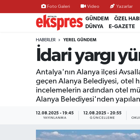
Foto Galeri
Video
Yazarlar
GÜNDEM
ÖZEL HAB
ÖZEL HABER
Nöbetçi Eczaneler
DÜNYA
E-GAZETE
GÜNDEM
Hava Durumu
HABERLER
YEREL GÜNDEM
İdari yargı 
YEREL GÜNDEM
Trafik Durumu
Antalya'nın Alanya ilçesi Avsall
EKONOMİ
Süper Lig Puan Durumu ve Fikstür
geçen Alanya Belediyesi, otel ha
KÜLTÜR - SANAT
Tüm Manşetler
incelemelerin ardından otel mü
Alanya Belediyesi'nden yapılan 
SPOR
Son Dakika Haberleri
12.08.2025 - 19:45
12.08.2025 - 20:55
YAYINLANMA
GÜNCELLEME
OKU
SİYASET
Haber Arşivi
SAĞLIK