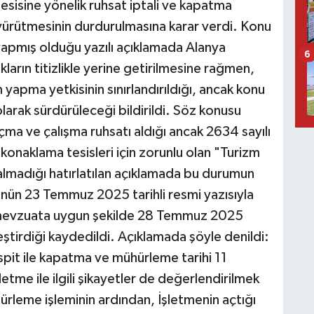
esisine yönelik ruhsat iptali ve kapatma
n yürütmesinin durdurulmasına karar verdi. Konu
n yapmış olduğu yazılı açıklamada Alanya
6
ların titizlikle yerine getirilmesine rağmen,
m yapma yetkisinin sınırlandırıldığı, ancak konu
 olarak sürdürüleceği bildirildi. Söz konusu
 açma ve çalışma ruhsatı aldığı ancak 2634 sayılı
konaklama tesisleri için zorunlu olan "Turizm
 almadığı hatırlatılan açıklamada bu durumun
'nün 23 Temmuz 2025 tarihli resmi yazısıyla
n mevzuata uygun şekilde 28 Temmuz 2025
leştirdiği kaydedildi. Açıklamada şöyle denildi:
pit ile kapatma ve mühürleme tarihi 11
etme ile ilgili şikayetler de değerlendirilmek
ürleme işleminin ardından, İşletmenin açtığı