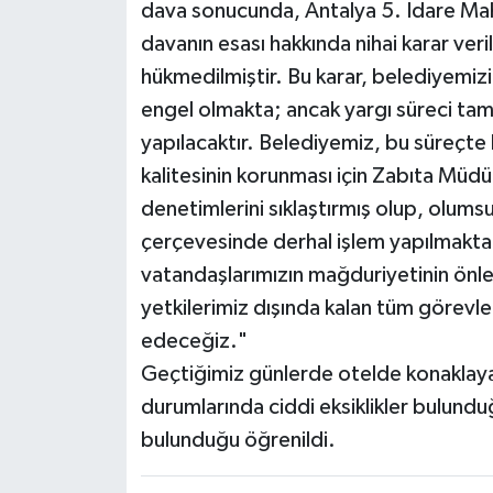
dava sonucunda, Antalya 5. İdare Mahk
davanın esası hakkında nihai karar ve
hükmedilmiştir. Bu karar, belediyemi
engel olmakta; ancak yargı süreci tam
yapılacaktır. Belediyemiz, bu süreçte 
kalitesinin korunması için Zabıta Müdürl
denetimlerini sıklaştırmış olup, olums
çerçevesinde derhal işlem yapılmaktad
vatandaşlarımızın mağduriyetinin önlen
yetkilerimiz dışında kalan tüm görevl
edeceğiz."
Geçtiğimiz günlerde otelde konaklayan 
durumlarında ciddi eksiklikler bulundu
bulunduğu öğrenildi.