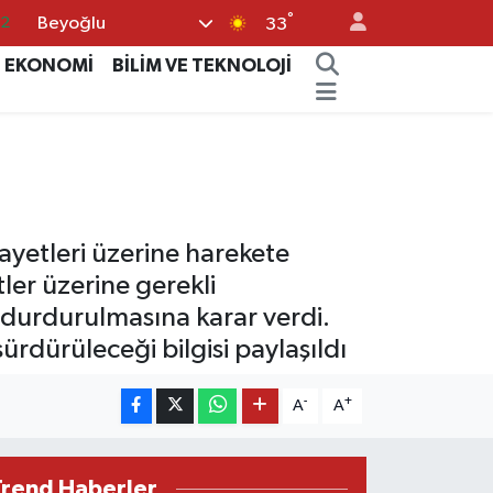
°
Beyoğlu
.2
33
17
EKONOMİ
BİLİM VE TEKNOLOJİ
27
35
12
19
kayetleri üzerine harekete
ler üzerine gerekli
 durdurulmasına karar verdi.
rdürüleceği bilgisi paylaşıldı
-
+
A
A
Trend Haberler