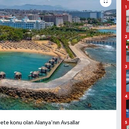
1
2
3
4
ete konu olan Alanya'nın Avsallar
5