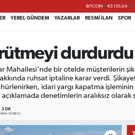
BITCOIN
65.130,04
%1
DOLAR
47,7106
%0.
ER
YEREL GÜNDEM
YAZARLAR
RESMİ İLAN
SPOR
EURO
55,1652
%0.
STERLİN
64,4046
%0.
yürütmeyi durdurdu
GRAM ALTIN
6618.49
%2.
BİST100
13.773
%-
ar Mahallesi'nde bir otelde müşterilerin şi
kkında ruhsat iptaline karar verdi. Şikayet
hürlenirken, idari yargı kapatma işleminin
açıklamada denetimlerin aralıksız olarak sü
2 DK
NMA SÜRESI