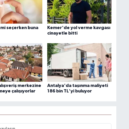
mi seçerken buna
Kemer'de yol verme kavgası
cinayetle bitti
 alışveriş merkezine
Antalya'da taşınma maliyeti
eye çalışıyorlar
186 bin TL'yi buluyor