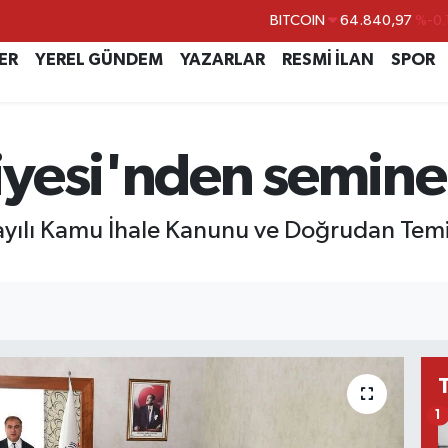
BITCOIN
64.840,97
%-0.
DOLAR
47,7436
%0.
ER
YEREL GÜNDEM
YAZARLAR
RESMİ İLAN
SPOR
EURO
55,2510
%0.
STERLİN
64,4811
%0.
yesi'nden semine
GRAM ALTIN
6660.55
BİST100
13.779
%-
ılı Kamu İhale Kanunu ve Doğrudan Temin 
1