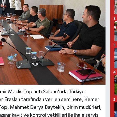
2
3
4
ir Meclis Toplantı Salonu'nda Türkiye
er Eraslan tarafından verilen seminere, Kemer
5
 Top, Mehmet Derya Baytekin, birim müdürleri,
nır kayıt ve kontrol yetkilileri ile ihale servisi