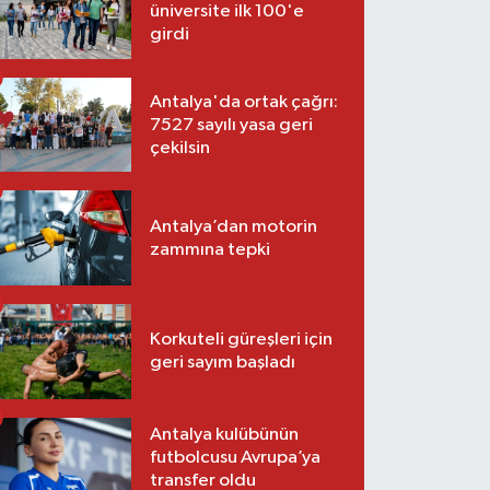
üniversite ilk 100'e
girdi
Antalya'da ortak çağrı:
7527 sayılı yasa geri
çekilsin
Antalya’dan motorin
zammına tepki
Korkuteli güreşleri için
geri sayım başladı
Antalya kulübünün
futbolcusu Avrupa’ya
transfer oldu