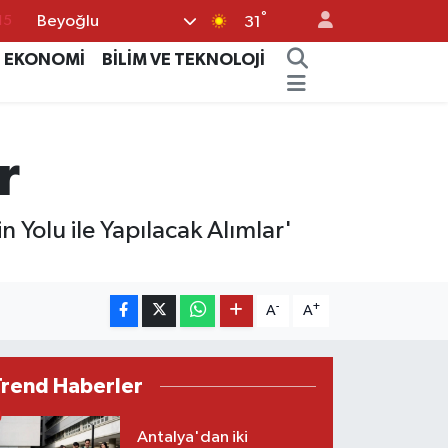
°
Beyoğlu
15
31
18
EKONOMİ
BİLİM VE TEKNOLOJİ
32
38
r
%0
14
Yolu ile Yapılacak Alımlar'
-
+
A
A
Trend Haberler
Antalya'dan iki