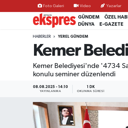
Foto Galeri
Video
Yazarlar
GÜNDEM
ÖZEL HAB
ÖZEL HABER
Nöbetçi Eczaneler
DÜNYA
E-GAZETE
GÜNDEM
Hava Durumu
HABERLER
YEREL GÜNDEM
Kemer Beledi
YEREL GÜNDEM
Trafik Durumu
Kemer Belediyesi'nde '4734 Say
EKONOMİ
Süper Lig Puan Durumu ve Fikstür
konulu seminer düzenlendi
KÜLTÜR - SANAT
Tüm Manşetler
08.08.2025 - 14:10
1 DK
YAYINLANMA
OKUNMA SÜRESI
SPOR
Son Dakika Haberleri
SİYASET
Haber Arşivi
SAĞLIK