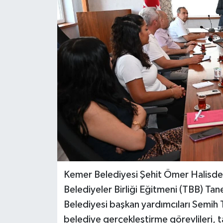
DÜNYA
EĞİTİM
TURİZM
RÖPORTAJ
VİDEO HABERLER
YAZARLAR
RESMİ İLAN
Kemer Belediyesi Şehit Ömer Halisdem
Belediyeler Birliği Eğitmeni (TBB) Tan
MAGAZİN
Belediyesi başkan yardımcıları Semih
belediye gerçekleştirme görevlileri, taşı