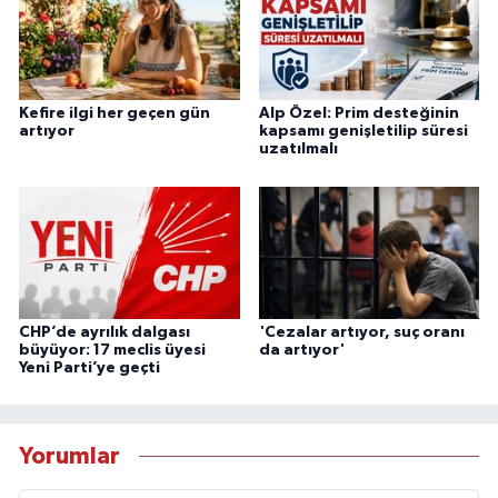
Kefire ilgi her geçen gün
Alp Özel: Prim desteğinin
artıyor
kapsamı genişletilip süresi
uzatılmalı
CHP’de ayrılık dalgası
'Cezalar artıyor, suç oranı
büyüyor: 17 meclis üyesi
da artıyor'
Yeni Parti’ye geçti
Yorumlar