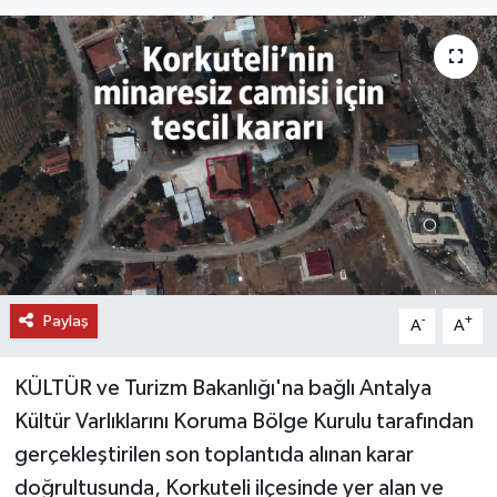
DÜNYA
EĞİTİM
TURİZM
RÖPORTAJ
VİDEO HABERLER
Paylaş
YAZARLAR
-
+
A
A
RESMİ İLAN
KÜLTÜR ve Turizm Bakanlığı'na bağlı Antalya
Kültür Varlıklarını Koruma Bölge Kurulu tarafından
MAGAZİN
gerçekleştirilen son toplantıda alınan karar
doğrultusunda, Korkuteli ilçesinde yer alan ve