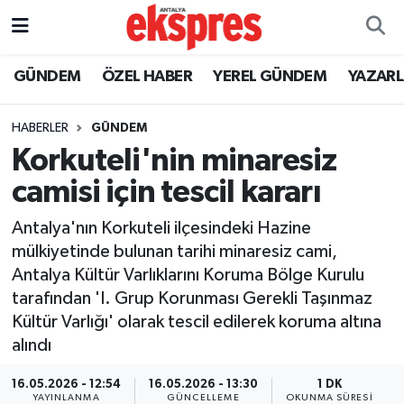
ÖZEL HABER
Nöbetçi Eczaneler
GÜNDEM
ÖZEL HABER
YEREL GÜNDEM
YAZAR
GÜNDEM
Hava Durumu
HABERLER
GÜNDEM
Korkuteli'nin minaresiz
YEREL GÜNDEM
Trafik Durumu
camisi için tescil kararı
EKONOMİ
Süper Lig Puan Durumu ve Fikstür
Antalya'nın Korkuteli ilçesindeki Hazine
mülkiyetinde bulunan tarihi minaresiz cami,
KÜLTÜR - SANAT
Tüm Manşetler
Antalya Kültür Varlıklarını Koruma Bölge Kurulu
tarafından 'I. Grup Korunması Gerekli Taşınmaz
SPOR
Son Dakika Haberleri
Kültür Varlığı' olarak tescil edilerek koruma altına
alındı
SİYASET
Haber Arşivi
16.05.2026 - 12:54
16.05.2026 - 13:30
1 DK
SAĞLIK
YAYINLANMA
GÜNCELLEME
OKUNMA SÜRESI