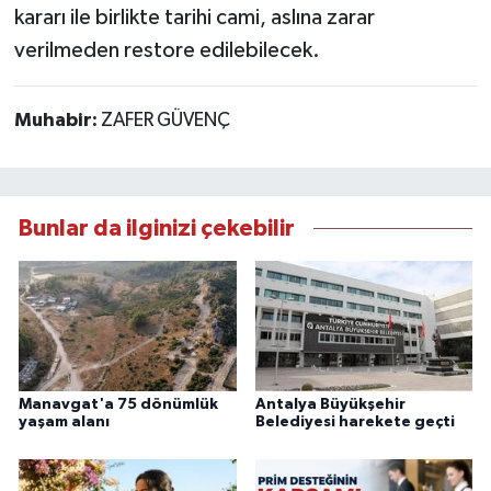
kararı ile birlikte tarihi cami, aslına zarar
verilmeden restore edilebilecek.
Muhabir:
ZAFER GÜVENÇ
Bunlar da ilginizi çekebilir
Manavgat'a 75 dönümlük
Antalya Büyükşehir
yaşam alanı
Belediyesi harekete geçti