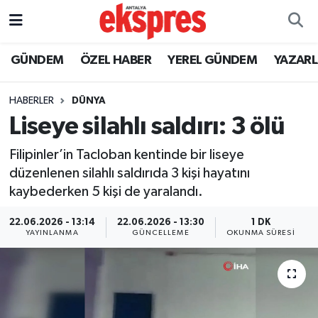
ÖZEL HABER
Nöbetçi Eczaneler
GÜNDEM
ÖZEL HABER
YEREL GÜNDEM
YAZAR
GÜNDEM
Hava Durumu
HABERLER
DÜNYA
Liseye silahlı saldırı: 3 ölü
YEREL GÜNDEM
Trafik Durumu
Filipinler’in Tacloban kentinde bir liseye
EKONOMİ
Süper Lig Puan Durumu ve Fikstür
düzenlenen silahlı saldırıda 3 kişi hayatını
kaybederken 5 kişi de yaralandı.
KÜLTÜR - SANAT
Tüm Manşetler
22.06.2026 - 13:14
22.06.2026 - 13:30
1 DK
SPOR
Son Dakika Haberleri
YAYINLANMA
GÜNCELLEME
OKUNMA SÜRESI
SİYASET
Haber Arşivi
SAĞLIK