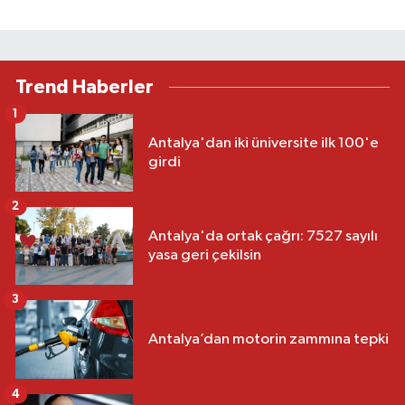
Trend Haberler
1
Antalya'dan iki üniversite ilk 100'e
girdi
2
Antalya'da ortak çağrı: 7527 sayılı
yasa geri çekilsin
3
Antalya’dan motorin zammına tepki
4