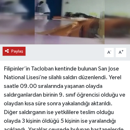
DÜNYA
EĞİTİM
TURİZM
Paylaş
-
+
A
A
RÖPORTAJ
Filipinler’in Tacloban kentinde bulunan San Jose
VİDEO HABERLER
National Lisesi’ne silahlı saldırı düzenlendi. Yerel
YAZARLAR
saatle 09.00 sıralarında yaşanan olayda
saldırganlardan birinin 9. sınıf öğrencisi olduğu ve
RESMİ İLAN
olaydan kısa süre sonra yakalandığı aktarıldı.
Diğer saldırganın ise yetkililere teslim olduğu
MAGAZİN
olayda 3 kişinin öldüğü 5 kişinin ise yaralandığı
açıklandı. Yaralılar çevrede bulunan hastanelerde