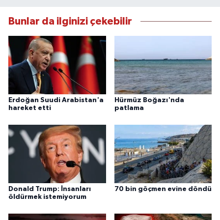
Bunlar da ilginizi çekebilir
Erdoğan Suudi Arabistan'a
Hürmüz Boğazı'nda
hareket etti
patlama
Donald Trump: İnsanları
70 bin göçmen evine döndü
öldürmek istemiyorum