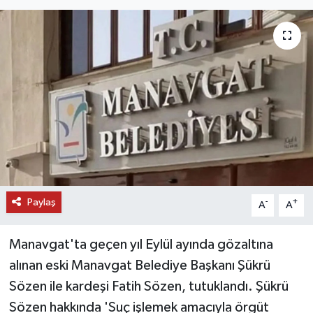
DÜNYA
EĞİTİM
TURİZM
RÖPORTAJ
VİDEO HABERLER
Paylaş
YAZARLAR
-
+
A
A
RESMİ İLAN
Manavgat'ta geçen yıl Eylül ayında gözaltına
alınan eski Manavgat Belediye Başkanı Şükrü
MAGAZİN
Sözen ile kardeşi Fatih Sözen, tutuklandı. Şükrü
Sözen hakkında 'Suç işlemek amacıyla örgüt