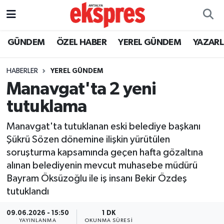
ÖZEL HABER
Nöbetçi Eczaneler
GÜNDEM
ÖZEL HABER
YEREL GÜNDEM
YAZAR
GÜNDEM
Hava Durumu
HABERLER
YEREL GÜNDEM
Manavgat'ta 2 yeni
YEREL GÜNDEM
Trafik Durumu
tutuklama
EKONOMİ
Süper Lig Puan Durumu ve Fikstür
Manavgat'ta tutuklanan eski belediye başkanı
Şükrü Sözen dönemine ilişkin yürütülen
KÜLTÜR - SANAT
Tüm Manşetler
soruşturma kapsamında geçen hafta gözaltına
alınan belediyenin mevcut muhasebe müdürü
SPOR
Son Dakika Haberleri
Bayram Öksüzoğlu ile iş insanı Bekir Özdeş
tutuklandı
SİYASET
Haber Arşivi
09.06.2026 - 15:50
1 DK
SAĞLIK
YAYINLANMA
OKUNMA SÜRESI