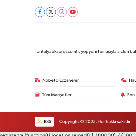
antalyaeksprescomtr, yepyeni temasıyla sizleri bulu
Nöbetçi Eczaneler
Ha
Tüm Manşetler
Son 
RSS
Copyright © 2023. Her hakkı saklıdır.
setInterval(function() { location.reload(); }, 180000); // 180