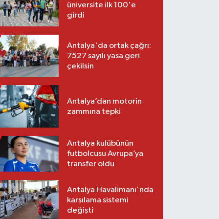
üniversite ilk 100'e
girdi
Antalya'da ortak çağrı:
7527 sayılı yasa geri
çekilsin
Antalya’dan motorin
zammına tepki
Antalya kulübünün
futbolcusu Avrupa’ya
transfer oldu
Antalya Havalimanı'nda
karşılama sistemi
değişti