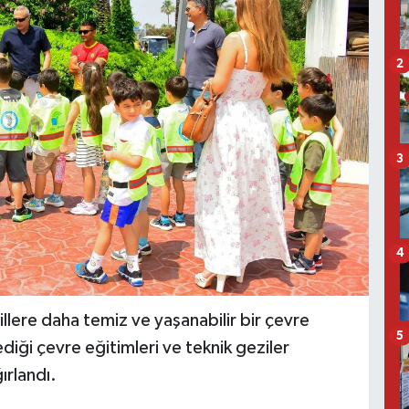
2
3
4
llere daha temiz ve yaşanabilir bir çevre
5
iği çevre eğitimleri ve teknik geziler
ırlandı.