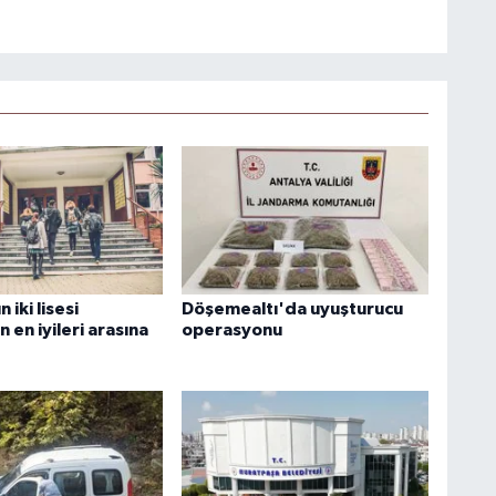
 iki lisesi
Döşemealtı'da uyuşturucu
n en iyileri arasına
operasyonu