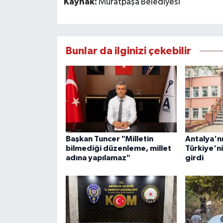
Kaynak:
Muratpaşa Belediyesi
Bunlar da ilginizi çekebilir
Başkan Tuncer "Milletin
Antalya'nın
bilmediği düzenleme, millet
Türkiye'ni
adına yapılamaz"
girdi