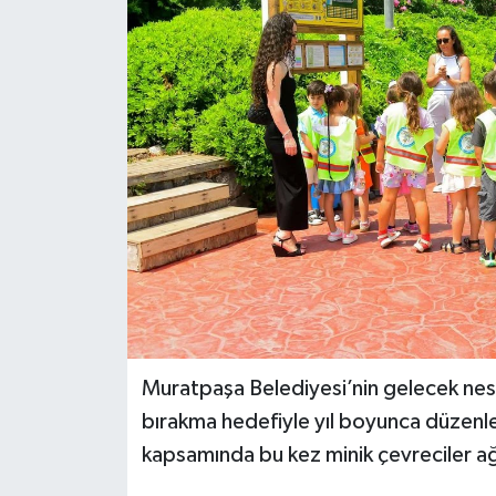
DÜNYA
EĞİTİM
TURİZM
RÖPORTAJ
VİDEO HABERLER
YAZARLAR
RESMİ İLAN
Muratpaşa Belediyesi’nin gelecek nesi
bırakma hedefiyle yıl boyunca düzenled
MAGAZİN
kapsamında bu kez minik çevreciler ağ