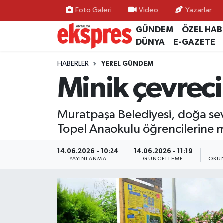
Foto Galeri
Video
Yazarlar
GÜNDEM
ÖZEL HAB
ÖZEL HABER
Nöbetçi Eczaneler
DÜNYA
E-GAZETE
GÜNDEM
Hava Durumu
HABERLER
YEREL GÜNDEM
Minik çevreci
YEREL GÜNDEM
Trafik Durumu
Muratpaşa Belediyesi, doğa sevg
EKONOMİ
Süper Lig Puan Durumu ve Fikstür
Topel Anaokulu öğrencilerine m
KÜLTÜR - SANAT
Tüm Manşetler
14.06.2026 - 10:24
14.06.2026 - 11:19
YAYINLANMA
GÜNCELLEME
OKUN
SPOR
Son Dakika Haberleri
SİYASET
Haber Arşivi
SAĞLIK