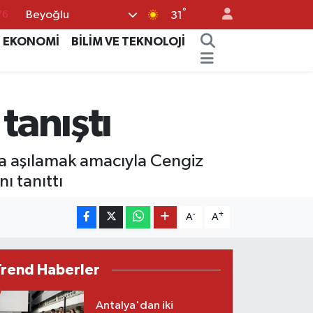
°
Beyoğlu
31
17
EKONOMİ
BİLİM VE TEKNOLOJİ
01
02
44
tanıştı
64
şta aşılamak amacıyla Cengiz
ı tanıttı
-
+
A
A
Trend Haberler
Antalya'dan iki