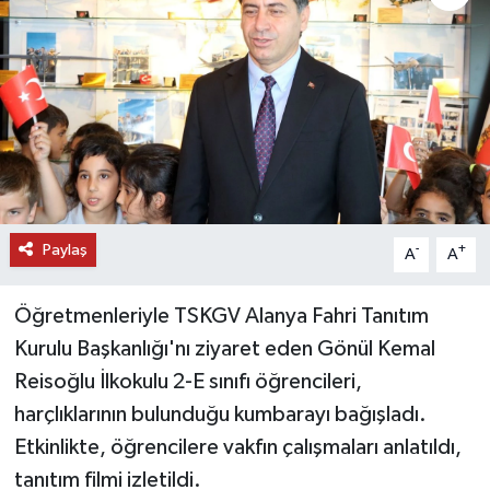
DÜNYA
EĞİTİM
TURİZM
RÖPORTAJ
Paylaş
-
+
A
A
VİDEO HABERLER
Öğretmenleriyle TSKGV Alanya Fahri Tanıtım
YAZARLAR
Kurulu Başkanlığı'nı ziyaret eden Gönül Kemal
RESMİ İLAN
Reisoğlu İlkokulu 2-E sınıfı öğrencileri,
harçlıklarının bulunduğu kumbarayı bağışladı.
MAGAZİN
Etkinlikte, öğrencilere vakfın çalışmaları anlatıldı,
tanıtım filmi izletildi.