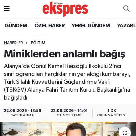
ÖZEL HABER
Nöbetçi Eczaneler
GÜNDEM
ÖZEL HABER
YEREL GÜNDEM
YAZAR
GÜNDEM
Hava Durumu
HABERLER
EĞİTİM
Miniklerden anlamlı bağış
YEREL GÜNDEM
Trafik Durumu
Alanya'da Gönül Kemal Reisoğlu İlkokulu 2’nci
EKONOMİ
Süper Lig Puan Durumu ve Fikstür
sınıf öğrencileri harçlıklarının yer aldığı kumbarayı,
Türk Silahlı Kuvvetlerini Güçlendirme Vakfı
KÜLTÜR - SANAT
Tüm Manşetler
(TSKGV) Alanya Fahri Tanıtım Kurulu Başkanlığı'na
bağışladı
SPOR
Son Dakika Haberleri
22.06.2026 - 13:59
22.06.2026 - 14:01
1 DK
SİYASET
Haber Arşivi
YAYINLANMA
GÜNCELLEME
OKUNMA SÜRESI
SAĞLIK