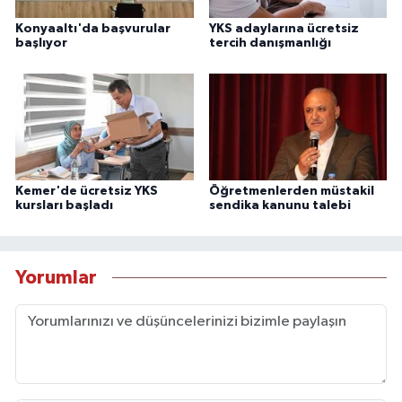
Konyaaltı'da başvurular
YKS adaylarına ücretsiz
başlıyor
tercih danışmanlığı
Kemer'de ücretsiz YKS
Öğretmenlerden müstakil
kursları başladı
sendika kanunu talebi
Yorumlar