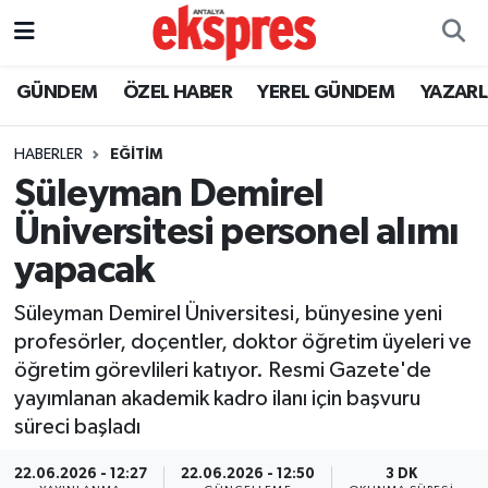
ÖZEL HABER
Nöbetçi Eczaneler
GÜNDEM
ÖZEL HABER
YEREL GÜNDEM
YAZAR
GÜNDEM
Hava Durumu
HABERLER
EĞİTİM
Süleyman Demirel
YEREL GÜNDEM
Trafik Durumu
Üniversitesi personel alımı
EKONOMİ
Süper Lig Puan Durumu ve Fikstür
yapacak
KÜLTÜR - SANAT
Tüm Manşetler
Süleyman Demirel Üniversitesi, bünyesine yeni
profesörler, doçentler, doktor öğretim üyeleri ve
SPOR
Son Dakika Haberleri
öğretim görevlileri katıyor. Resmi Gazete'de
yayımlanan akademik kadro ilanı için başvuru
SİYASET
Haber Arşivi
süreci başladı
SAĞLIK
22.06.2026 - 12:27
22.06.2026 - 12:50
3 DK