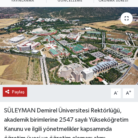
YAYINLANMA
GÜNCELLEME
OKUNMA SÜRESI
DÜNYA
EĞİTİM
TURİZM
RÖPORTAJ
VİDEO HABERLER
YAZARLAR
Paylaş
-
+
A
A
RESMİ İLAN
SÜLEYMAN Demirel Üniversitesi Rektörlüğü,
akademik birimlerine 2547 sayılı Yükseköğretim
MAGAZİN
Kanunu ve ilgili yönetmelikler kapsamında