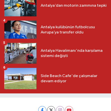
Antalya’dan motorin zammına tepki
4
Antalya kulübünün futbolcusu
Avrupa’ya transfer oldu
5
Antalya Havalimanı'nda karşılama
sistemi değişti
6
Side Beach Cafe'de çalışmalar
devam ediyor