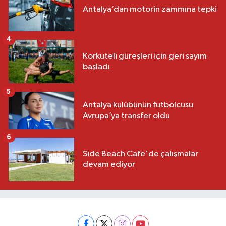
Antalya’dan motorin zammına tepki
4
Korkuteli güreşleri için geri sayım
başladı
5
Antalya kulübünün futbolcusu
Avrupa’ya transfer oldu
6
Side Beach Cafe'de çalışmalar
devam ediyor