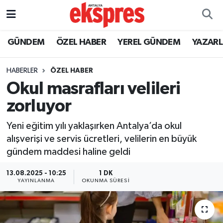
ÖZEL HABER
Nöbetçi Eczaneler
GÜNDEM
ÖZEL HABER
YEREL GÜNDEM
YAZAR
GÜNDEM
Hava Durumu
HABERLER
ÖZEL HABER
Okul masrafları velileri
YEREL GÜNDEM
Trafik Durumu
zorluyor
EKONOMİ
Süper Lig Puan Durumu ve Fikstür
Yeni eğitim yılı yaklaşırken Antalya’da okul
alışverişi ve servis ücretleri, velilerin en büyük
KÜLTÜR - SANAT
Tüm Manşetler
gündem maddesi haline geldi
SPOR
Son Dakika Haberleri
13.08.2025 - 10:25
1 DK
YAYINLANMA
OKUNMA SÜRESI
SİYASET
Haber Arşivi
SAĞLIK