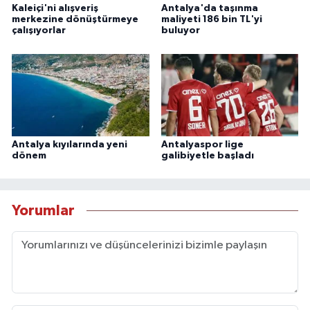
Kaleiçi'ni alışveriş
Antalya'da taşınma
merkezine dönüştürmeye
maliyeti 186 bin TL'yi
çalışıyorlar
buluyor
Antalya kıyılarında yeni
Antalyaspor lige
dönem
galibiyetle başladı
Yorumlar