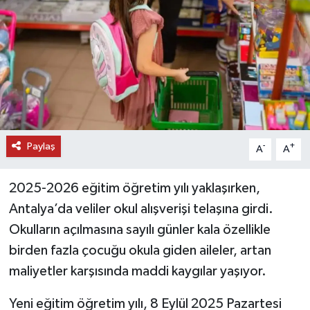
DÜNYA
EĞİTİM
TURİZM
RÖPORTAJ
Paylaş
-
+
A
A
VİDEO HABERLER
2025-2026 eğitim öğretim yılı yaklaşırken,
YAZARLAR
Antalya’da veliler okul alışverişi telaşına girdi.
Okulların açılmasına sayılı günler kala özellikle
RESMİ İLAN
birden fazla çocuğu okula giden aileler, artan
maliyetler karşısında maddi kaygılar yaşıyor.
MAGAZİN
Yeni eğitim öğretim yılı, 8 Eylül 2025 Pazartesi