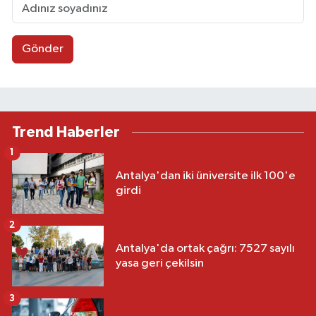
Gönder
Trend Haberler
1
Antalya'dan iki üniversite ilk 100'e
girdi
2
Antalya'da ortak çağrı: 7527 sayılı
yasa geri çekilsin
3