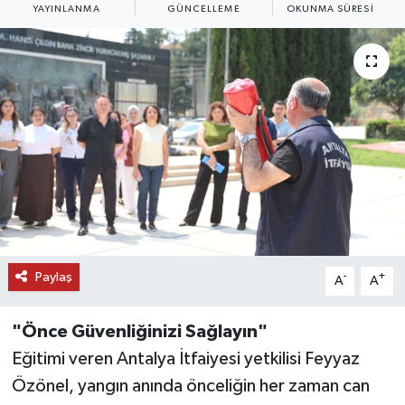
YAYINLANMA
GÜNCELLEME
OKUNMA SÜRESI
DÜNYA
EĞİTİM
TURİZM
RÖPORTAJ
VİDEO HABERLER
YAZARLAR
Paylaş
-
+
A
A
RESMİ İLAN
"Önce Güvenliğinizi Sağlayın"
MAGAZİN
Eğitimi veren Antalya İtfaiyesi yetkilisi Feyyaz
Özönel, yangın anında önceliğin her zaman can