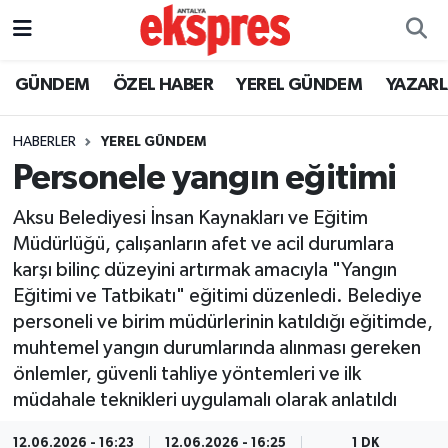
ÖZEL HABER
Nöbetçi Eczaneler
GÜNDEM
ÖZEL HABER
YEREL GÜNDEM
YAZAR
GÜNDEM
Hava Durumu
HABERLER
YEREL GÜNDEM
Personele yangın eğitimi
YEREL GÜNDEM
Trafik Durumu
Aksu Belediyesi İnsan Kaynakları ve Eğitim
EKONOMİ
Süper Lig Puan Durumu ve Fikstür
Müdürlüğü, çalışanların afet ve acil durumlara
karşı bilinç düzeyini artırmak amacıyla "Yangın
KÜLTÜR - SANAT
Tüm Manşetler
Eğitimi ve Tatbikatı" eğitimi düzenledi. Belediye
personeli ve birim müdürlerinin katıldığı eğitimde,
SPOR
Son Dakika Haberleri
muhtemel yangın durumlarında alınması gereken
önlemler, güvenli tahliye yöntemleri ve ilk
SİYASET
Haber Arşivi
müdahale teknikleri uygulamalı olarak anlatıldı
SAĞLIK
12.06.2026 - 16:23
12.06.2026 - 16:25
1 DK