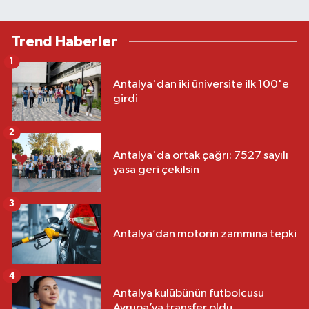
Trend Haberler
1
Antalya'dan iki üniversite ilk 100'e
girdi
2
Antalya'da ortak çağrı: 7527 sayılı
yasa geri çekilsin
3
Antalya’dan motorin zammına tepki
4
Antalya kulübünün futbolcusu
Avrupa’ya transfer oldu