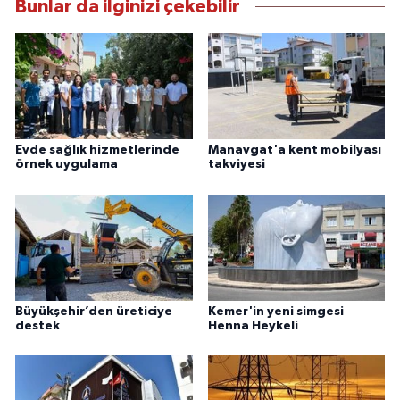
Bunlar da ilginizi çekebilir
Evde sağlık hizmetlerinde
Manavgat'a kent mobilyası
örnek uygulama
takviyesi
Büyükşehir’den üreticiye
Kemer'in yeni simgesi
destek
Henna Heykeli