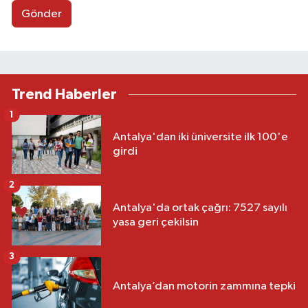
Gönder
Trend Haberler
1
Antalya'dan iki üniversite ilk 100'e
girdi
2
Antalya'da ortak çağrı: 7527 sayılı
yasa geri çekilsin
3
Antalya’dan motorin zammına tepki