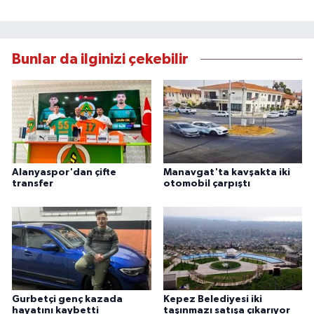
Bunlar da ilginizi çekebilir
Alanyaspor'dan çifte
Manavgat'ta kavşakta iki
transfer
otomobil çarpıştı
Gurbetçi genç kazada
Kepez Belediyesi iki
hayatını kaybetti
taşınmazı satışa çıkarıyor