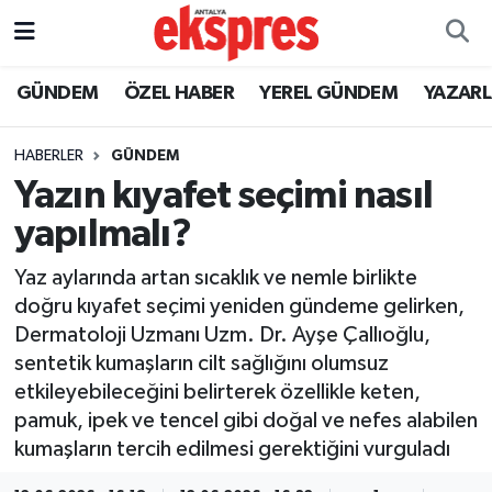
ÖZEL HABER
Nöbetçi Eczaneler
GÜNDEM
ÖZEL HABER
YEREL GÜNDEM
YAZAR
GÜNDEM
Hava Durumu
HABERLER
GÜNDEM
Yazın kıyafet seçimi nasıl
YEREL GÜNDEM
Trafik Durumu
yapılmalı?
EKONOMİ
Süper Lig Puan Durumu ve Fikstür
Yaz aylarında artan sıcaklık ve nemle birlikte
doğru kıyafet seçimi yeniden gündeme gelirken,
KÜLTÜR - SANAT
Tüm Manşetler
Dermatoloji Uzmanı Uzm. Dr. Ayşe Çallıoğlu,
sentetik kumaşların cilt sağlığını olumsuz
SPOR
Son Dakika Haberleri
etkileyebileceğini belirterek özellikle keten,
pamuk, ipek ve tencel gibi doğal ve nefes alabilen
SİYASET
Haber Arşivi
kumaşların tercih edilmesi gerektiğini vurguladı
SAĞLIK