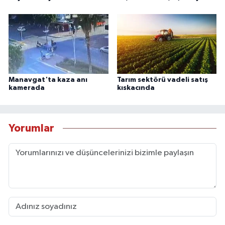
Manavgat'ta kaza anı
Tarım sektörü vadeli satış
kamerada
kıskacında
Yorumlar