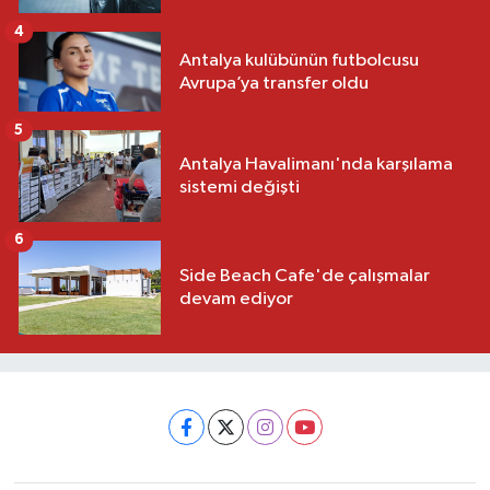
4
Antalya kulübünün futbolcusu
Avrupa’ya transfer oldu
5
Antalya Havalimanı'nda karşılama
sistemi değişti
6
Side Beach Cafe'de çalışmalar
devam ediyor