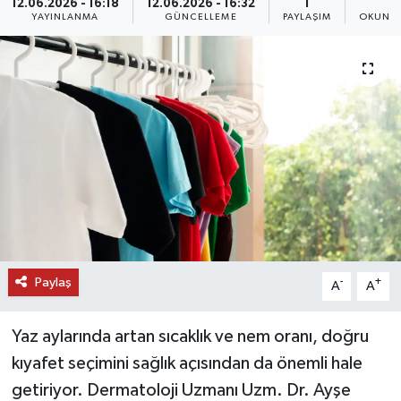
12.06.2026 - 16:18
12.06.2026 - 16:32
1
2
YAYINLANMA
GÜNCELLEME
PAYLAŞIM
OKUNMA
DÜNYA
EĞİTİM
TURİZM
RÖPORTAJ
VİDEO HABERLER
YAZARLAR
Paylaş
-
+
A
A
RESMİ İLAN
Yaz aylarında artan sıcaklık ve nem oranı, doğru
MAGAZİN
kıyafet seçimini sağlık açısından da önemli hale
getiriyor. Dermatoloji Uzmanı Uzm. Dr. Ayşe