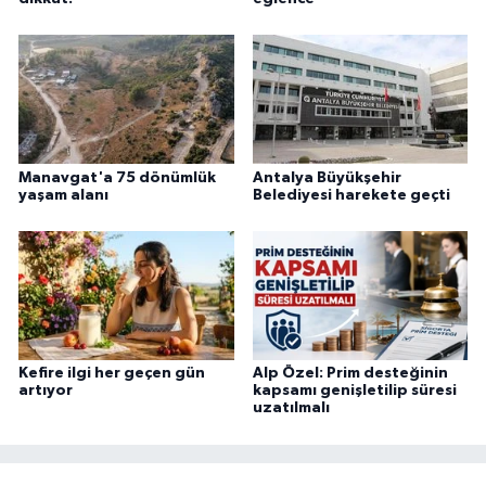
Manavgat'a 75 dönümlük
Antalya Büyükşehir
yaşam alanı
Belediyesi harekete geçti
Kefire ilgi her geçen gün
Alp Özel: Prim desteğinin
artıyor
kapsamı genişletilip süresi
uzatılmalı