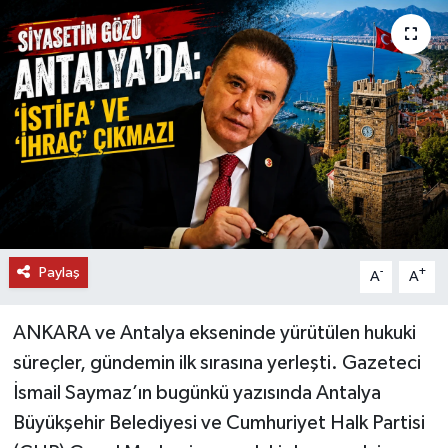
DÜNYA
EĞİTİM
TURİZM
RÖPORTAJ
VİDEO HABERLER
Paylaş
-
+
A
A
YAZARLAR
ANKARA ve Antalya ekseninde yürütülen hukuki
RESMİ İLAN
süreçler, gündemin ilk sırasına yerleşti. Gazeteci
İsmail Saymaz’ın bugünkü yazısında Antalya
MAGAZİN
Büyükşehir Belediyesi ve Cumhuriyet Halk Partisi