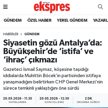
ÖZEL HABER
Nöbetçi Eczaneler
GÜNDEM
ÖZEL HABER
YEREL GÜNDEM
YAZAR
GÜNDEM
Hava Durumu
HABERLER
GÜNDEM
Siyasetin gözü Antalya’da:
YEREL GÜNDEM
Trafik Durumu
Büyükşehir’de ‘istifa’ ve
EKONOMİ
Süper Lig Puan Durumu ve Fikstür
‘ihraç’ çıkmazı
KÜLTÜR - SANAT
Tüm Manşetler
Gazeteci İsmail Saymaz, köşesine taşıdığı
iddialarda Muhittin Böcek’in partisinden istifaya
SPOR
Son Dakika Haberleri
yanaşmadığını belirtirken CHP Genel Merkezi’nin
sürece temkinli yaklaştığını öne sürdü
SİYASET
Haber Arşivi
20.05.2026 - 11:35
20.05.2026 - 12:30
2 DK
YAYINLANMA
GÜNCELLEME
OKUNMA SÜRESI
SAĞLIK