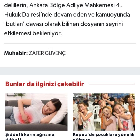
delillerin, Ankara Bölge Adliye Mahkemesi 4.
Hukuk Dairesi’nde devam eden ve kamuoyunda
'butlan' davası olarak bilinen dosyanın seyrini
etkilemesi bekleniyor.
Muhabir:
ZAFER GÜVENÇ
Bunlar da ilginizi çekebilir
Şiddetli karın ağrısına
Kepez'de çocuklara yönelik
dikkat!
eğlence