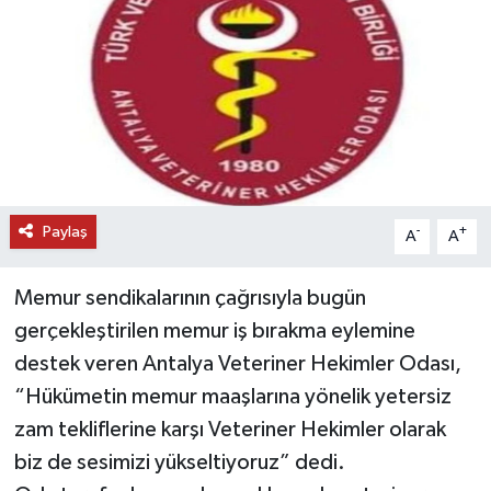
DÜNYA
EĞİTİM
TURİZM
RÖPORTAJ
Paylaş
-
+
A
A
VİDEO HABERLER
Memur sendikalarının çağrısıyla bugün
YAZARLAR
gerçekleştirilen memur iş bırakma eylemine
destek veren Antalya Veteriner Hekimler Odası,
RESMİ İLAN
“Hükümetin memur maaşlarına yönelik yetersiz
zam tekliflerine karşı Veteriner Hekimler olarak
MAGAZİN
biz de sesimizi yükseltiyoruz” dedi.