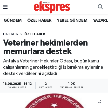
ÖZEL HABER
Nöbetçi Eczaneler
GÜNDEM
ÖZEL HABER
YEREL GÜNDEM
YAZAR
GÜNDEM
Hava Durumu
HABERLER
ÖZEL HABER
Veteriner hekimlerden
YEREL GÜNDEM
Trafik Durumu
memurlara destek
EKONOMİ
Süper Lig Puan Durumu ve Fikstür
Antalya Veteriner Hekimler Odası, bugün kamu
çalışanlarının gerçekleştirdiği iş bırakma eylemine
KÜLTÜR - SANAT
Tüm Manşetler
destek verdiklerini açıkladı.
SPOR
Son Dakika Haberleri
18.08.2025 - 16:13
2
1 DK
YAYINLANMA
PAYLAŞIM
OKUNMA SÜRESI
SİYASET
Haber Arşivi
SAĞLIK