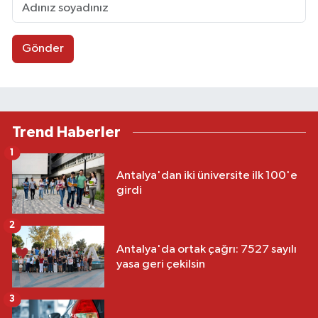
Gönder
Trend Haberler
1
Antalya'dan iki üniversite ilk 100'e
girdi
2
Antalya'da ortak çağrı: 7527 sayılı
yasa geri çekilsin
3