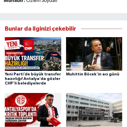
Muhabir:
Özlem Soydan
Bunlar da ilginizi çekebilir
Yeni Parti’de büyük transfer
Muhittin Böcek'in acı günü
hazırlığı! Antalya’da gözler
CHP’li belediyelerde