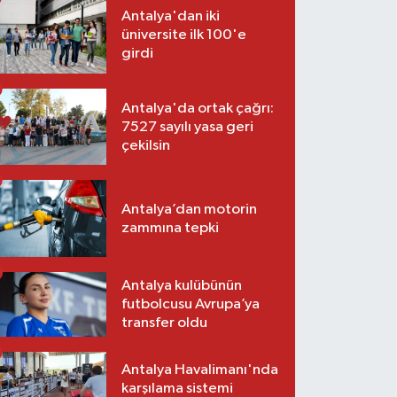
Antalya'dan iki
üniversite ilk 100'e
girdi
Antalya'da ortak çağrı:
7527 sayılı yasa geri
çekilsin
Antalya’dan motorin
zammına tepki
Antalya kulübünün
futbolcusu Avrupa’ya
transfer oldu
Antalya Havalimanı'nda
karşılama sistemi