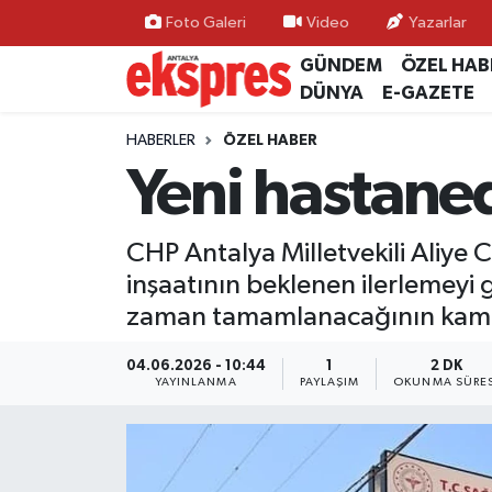
Foto Galeri
Video
Yazarlar
GÜNDEM
ÖZEL HAB
ÖZEL HABER
Nöbetçi Eczaneler
DÜNYA
E-GAZETE
GÜNDEM
Hava Durumu
HABERLER
ÖZEL HABER
Yeni hastane
YEREL GÜNDEM
Trafik Durumu
CHP Antalya Milletvekili Aliye 
EKONOMİ
Süper Lig Puan Durumu ve Fikstür
inşaatının beklenen ilerlemeyi 
KÜLTÜR - SANAT
Tüm Manşetler
zaman tamamlanacağının kamuo
SPOR
Son Dakika Haberleri
04.06.2026 - 10:44
1
2 DK
YAYINLANMA
PAYLAŞIM
OKUNMA SÜRES
SİYASET
Haber Arşivi
SAĞLIK