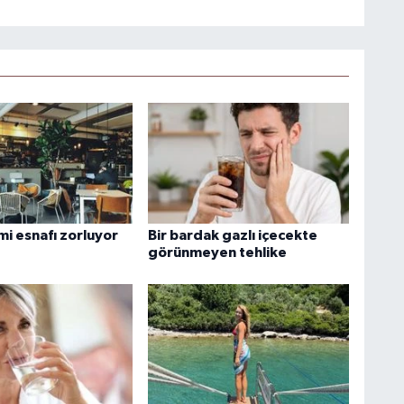
emi esnafı zorluyor
Bir bardak gazlı içecekte
görünmeyen tehlike