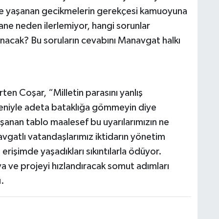
de yaşanan gecikmelerin gerekçesi kamuoyuna
tane neden ilerlemiyor, hangi sorunlar
acak? Bu soruların cevabını Manavgat halkı
rten Coşar, “Milletin parasını yanlış
deniyle adeta bataklığa gömmeyin diye
anan tablo maalesef bu uyarılarımızın ne
vgatlı vatandaşlarımız iktidarın yönetim
 erişimde yaşadıkları sıkıntılarla ödüyor.
ya ve projeyi hızlandıracak somut adımları
.