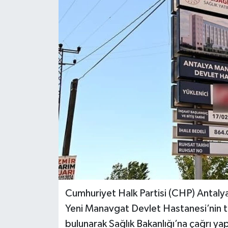
DÜNYA
EĞİTİM
TURİZM
RÖPORTAJ
VİDEO HABERLER
YAZARLAR
RESMİ İLAN
Cumhuriyet Halk Partisi (CHP) Antalya
MAGAZİN
Yeni Manavgat Devlet Hastanesi’nin t
bulunarak Sağlık Bakanlığı’na çağrı ya