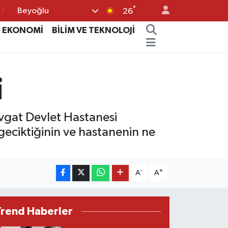
63
°
Beyoğlu
26
16
EKONOMİ
BİLİM VE TEKNOLOJİ
02
07
i
44
0
avgat Devlet Hastanesi
geciktiğinin ve hastanenin ne
-
+
A
A
Trend Haberler