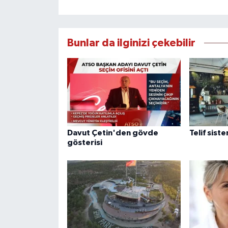
Bunlar da ilginizi çekebilir
Davut Çetin'den gövde
Telif sist
gösterisi