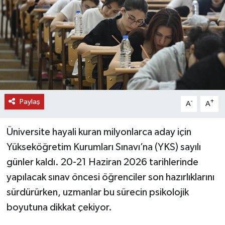
DÜNYA
EĞİTİM
TURİZM
RÖPORTAJ
Paylaş
-
+
A
A
VİDEO HABERLER
Üniversite hayali kuran milyonlarca aday için
YAZARLAR
Yükseköğretim Kurumları Sınavı’na (YKS) sayılı
günler kaldı. 20-21 Haziran 2026 tarihlerinde
RESMİ İLAN
yapılacak sınav öncesi öğrenciler son hazırlıklarını
sürdürürken, uzmanlar bu sürecin psikolojik
MAGAZİN
boyutuna dikkat çekiyor.