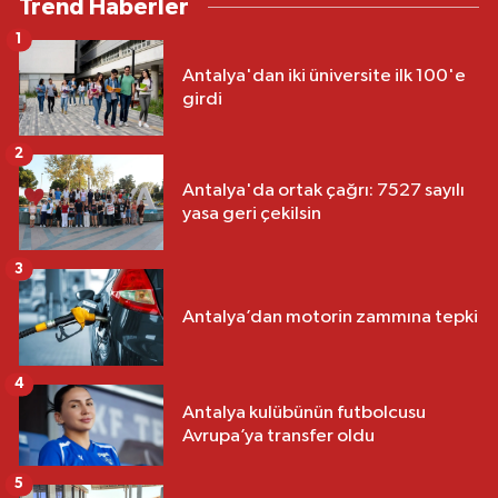
Trend Haberler
1
Antalya'dan iki üniversite ilk 100'e
girdi
2
Antalya'da ortak çağrı: 7527 sayılı
yasa geri çekilsin
3
Antalya’dan motorin zammına tepki
4
Antalya kulübünün futbolcusu
Avrupa’ya transfer oldu
5