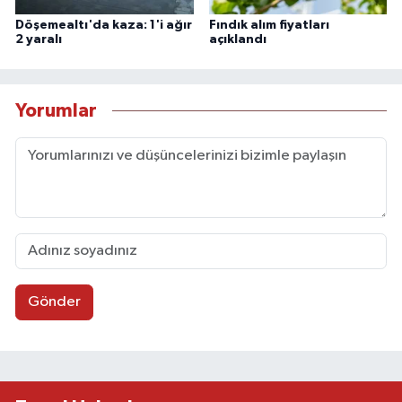
Döşemealtı'da kaza: 1'i ağır
Fındık alım fiyatları
2 yaralı
açıklandı
Yorumlar
Gönder