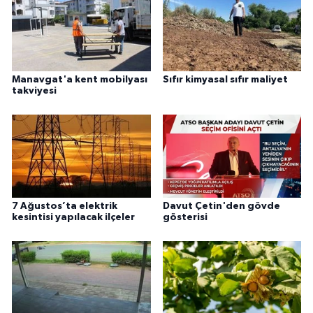
Manavgat'a kent mobilyası
Sıfır kimyasal sıfır maliyet
takviyesi
7 Ağustos’ta elektrik
Davut Çetin'den gövde
kesintisi yapılacak ilçeler
gösterisi