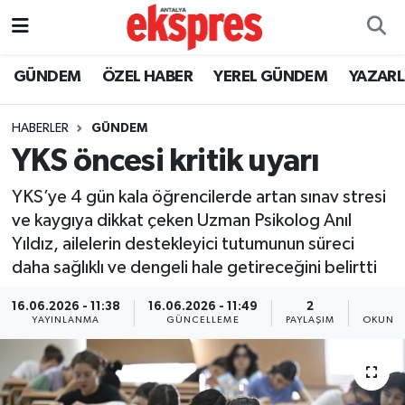
ÖZEL HABER
Nöbetçi Eczaneler
GÜNDEM
ÖZEL HABER
YEREL GÜNDEM
YAZAR
GÜNDEM
Hava Durumu
HABERLER
GÜNDEM
YKS öncesi kritik uyarı
YEREL GÜNDEM
Trafik Durumu
YKS’ye 4 gün kala öğrencilerde artan sınav stresi
EKONOMİ
Süper Lig Puan Durumu ve Fikstür
ve kaygıya dikkat çeken Uzman Psikolog Anıl
Yıldız, ailelerin destekleyici tutumunun süreci
KÜLTÜR - SANAT
Tüm Manşetler
daha sağlıklı ve dengeli hale getireceğini belirtti
SPOR
Son Dakika Haberleri
16.06.2026 - 11:38
16.06.2026 - 11:49
2
3
YAYINLANMA
GÜNCELLEME
PAYLAŞIM
OKUNMA
SİYASET
Haber Arşivi
SAĞLIK